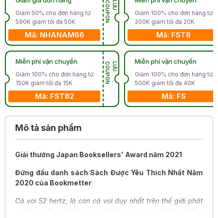
N
L
Ư
U
C
O
U
P
O
Giảm 50% cho đơn hàng từ
Giảm 100% cho đơn hàng từ
590K giảm tối đa 50K
200K giảm tối đa 20K
Mã: NHANAM66
Mã: FST8
Miễn phí vận chuyển
Miễn phí vận chuyển
N
L
Ư
U
C
O
U
P
O
Giảm 100% cho đơn hàng từ
Giảm 100% cho đơn hàng từ
150K giảm tối đa 15K
500K giảm tối đa 40K
Mã: FST82
Mã: FS
Mô tả sản phẩm
Giải thưởng Japan Booksellers' Award năm 2021
Đứng đầu danh sách Sách Được Yêu Thích Nhất Năm
2020 của Bookmetter
Cá voi 52 hertz, là con cá voi duy nhất trên thế giới phát
ra tiếng kêu với tần số mà những con cá voi khác không