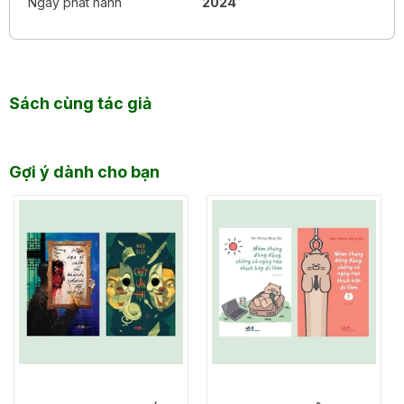
Ngày phát hành
2024
xúc của các nhân vật. -
チャリ好き
Mặc dù có những đoạn viết về quá khứ rất đau khổ và
khắc nghiệt, cuốn sách vẫn mang lại cảm giác nhẹ nhàng,
sâu lắng và ấm áp. Câu chuyện phát triển với nhịp độ
nhanh khiến tôi hoàn toàn đắm chìm (đọc hết trong hai
Sách cùng tác giả
ngày). -
Amazon カスタマー
Vấn đề lạm dụng trong xã hội hiện đại. Tôi đọc và nghĩ
rằng có những điều như thế này. Điều quan trọng là có ai
Gợi ý dành cho bạn
đó có thể thay đổi bạn và giúp bạn tiến về phía trước. Tôi
đã đọc và mong muốn có thể giúp đỡ ai đó. -
ひーちゃん