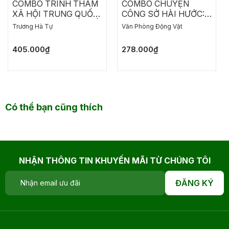
COMBO TRINH THÁM
COMBO CHUYỆN
XÃ HỘI TRUNG QUỐC:
CÔNG SỞ HÀI HƯỚC:
MỘT HỌA SĨ CHẾT RỒI
CHO AI GHÉT ĐI LÀM -
Trương Hà Tự
Văn Phòng Động Vật
THÀNH DANH ĐÃ TRỞ
NĂM THÁNG ĐẰNG
LẠI - CHẾT LẦN HAI
ĐẴNG, CHẲNG CÓ
405.000₫
278.000₫
NGÀY NÀO THÍCH
HỢP ĐI LÀM
Có thể bạn cũng thích
NHẬN THÔNG TIN KHUYẾN MÃI TỪ CHÚNG TÔI
ĐĂNG KÝ