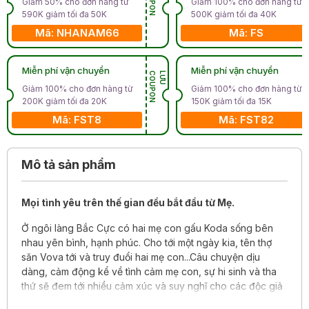
Giảm 50% cho đơn hàng từ
Giảm 100% cho đơn hàng từ
590K giảm tối đa 50K
500K giảm tối đa 40K
Mã: NHANAM66
Mã: FS
Miễn phí vận chuyển
Miễn phí vận chuyển
N
L
Ư
U
C
O
U
P
O
Giảm 100% cho đơn hàng từ
Giảm 100% cho đơn hàng từ
200K giảm tối đa 20K
150K giảm tối đa 15K
Mã: FST8
Mã: FST82
Mô tả sản phẩm
Mọi tình yêu trên thế gian đều bắt đầu từ Mẹ.
Ở ngôi làng Bắc Cực có hai mẹ con gấu Koda sống bên
nhau yên bình, hạnh phúc. Cho tới một ngày kia, tên thợ
săn Vova tới và truy đuổi hai mẹ con...Câu chuyện dịu
dàng, cảm động kể về tình cảm mẹ con, sự hi sinh và tha
thứ sẽ đem tới nhiều cảm xúc và suy nghĩ cho các độc giả
nhỏ tuổi.