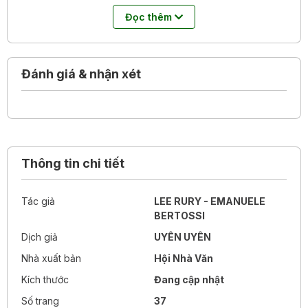
Tác phẩm được viện nghiên cứu Văn hóa Giáo dục trẻ em
Đọc thêm
Hàn Quốc khuyên đọc.
Đánh giá & nhận xét
Thông tin chi tiết
Tác giả
LEE RURY - EMANUELE
BERTOSSI
Dịch giả
UYÊN UYÊN
Nhà xuất bản
Hội Nhà Văn
Kích thước
Đang cập nhật
Số trang
37