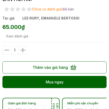
(Chưa có đánh giá)
Đã bán
Tác giả:
LEE RURY
,
EMANUELE BERTOSSI
65.000₫
Xem đánh giá
Thêm vào giỏ hàng
Mua ngay
Giảm giá đơn hàng
Miễn phí vận chuyển
N
L
Ư
U
C
O
U
P
O