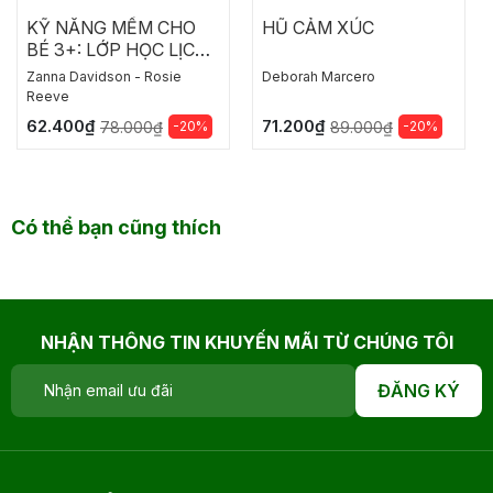
KỸ NĂNG MỀM CHO
HŨ CẢM XÚC
BÉ 3+: LỚP HỌC LỊCH
SỰ CỦA CÔ MOLLY
Zanna Davidson - Rosie
Deborah Marcero
Reeve
62.400₫
71.200₫
-20%
-20%
78.000₫
89.000₫
Có thể bạn cũng thích
NHẬN THÔNG TIN KHUYẾN MÃI TỪ CHÚNG TÔI
ĐĂNG KÝ