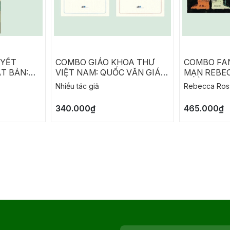
UYẾT
COMBO GIÁO KHOA THƯ
COMBO FA
T BẢN:
VIỆT NAM: QUỐC VĂN GIÁO
MẠN REBEC
A
KHOA THƯ - LUÂN LÝ GIÁO
THỀ TÀN N
Nhiều tác giả
Rebecca Ros
KHOA THƯ
SIÊU PHÀ
340.000₫
465.000₫