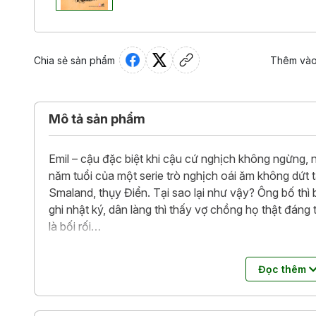
Chia sẻ sản phẩm
Thêm vào
Mô tả sản phẩm
Emil – cậu đặc biệt khi cậu cứ nghịch không ngừng, n
năm tuổi của một serie trò nghịch oái ăm không dứt tại
Smaland, thụy Điển. Tại sao lại như vậy? Ông bố thì 
ghi nhật ký, dân làng thì thấy vợ chồng họ thật đáng 
là bối rối…
Lại thằng nhóc Emil!
- Người lớn cứ kêu ca vậy suốt.
Đọc thêm
lên đỉnh cột cờ, Emil nhổ răng hàm cho cô Lina, Emi
Emil…Emil… Và gì gì nữa có trời mới biết. Vậy những, 
Bạn hãy đọc Emil đi rồi sẽ rõ điều mà dân làng Lonn