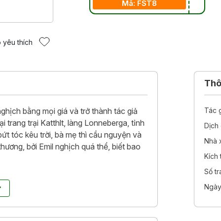
Mã: FST8
 yêu thích
Thôn
ghịch bằng mọi giá và trở thành tác giả
Tác 
 trang trại Katthlt, làng Lonneberga, tỉnh
Dịch 
bứt tóc kêu trời, bà mẹ thì cầu nguyện và
Nhà 
thương, bởi Emil nghịch quá thể, biết bao
Kích
Số t
 Emil chui đầu vào liền súp, Emil treo Ida
Ngày
l phải đẽo hình nhân trong xưởng mộc,
có ai thích sống mà thiếu vắng Emil đâu.
eberga rốt cục cũng hiểu đó, dù chẳng