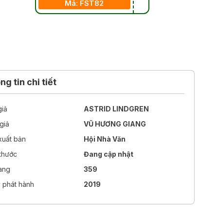
Mã: FST82
g tin chi tiết
giả
ASTRID LINDGREN
giả
VŨ HƯƠNG GIANG
xuất bản
Hội Nhà Văn
 thước
Đang cập nhật
rang
359
 phát hành
2019