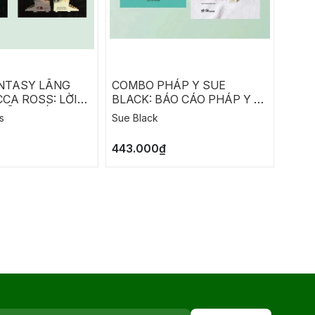
NTASY LÃNG
COMBO PHÁP Y SUE
COM
CA ROSS: LỜI
BLACK: BÁO CÁO PHÁP Y -
RICH
HẪN - ĐỐI THỦ
LỜI KHAI CỦA XƯƠNG
CHIẾ
s
Sue Black
Richa
M
ĐỒNG
443.000₫
290