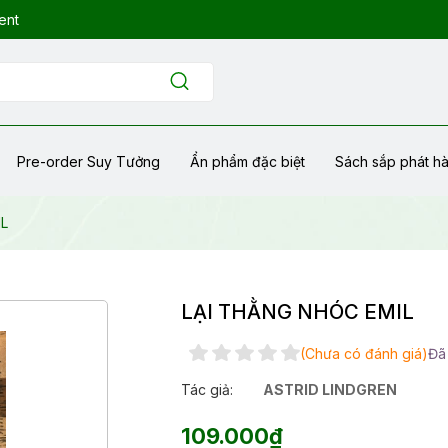
ent
Pre-order Suy Tưởng
Ẩn phẩm đặc biệt
Sách sắp phát h
L
LẠI THẰNG NHÓC EMIL
(Chưa có đánh giá)
Đã
Tác giả:
ASTRID LINDGREN
109.000₫