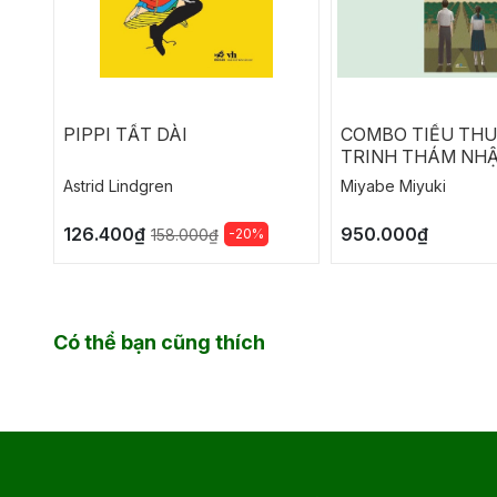
PIPPI TẤT DÀI
COMBO TIỂU TH
TRINH THÁM NHẬ
NGỤY CHỨNG CỦ
Astrid Lindgren
Miyabe Miyuki
SOLOMON
126.400₫
950.000₫
-20%
158.000₫
Có thể bạn cũng thích