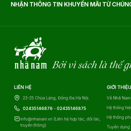
NHẬN THÔNG TIN KHUYẾN MÃI TỪ CHÚNG
Bởi vì sách là thế g
LIÊN HỆ
GIỚI THIỆ
23-25 Chùa Láng, Đống Đa Hà Nội.
Về Nhã Nam
Hệ thống hi
02435146876
-
02435146875
Hệ thống ph
info@nhanam.vn (Liên hệ hợp tác, đối tác,
truyền thông)
Tuyển dụng