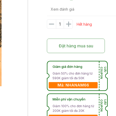
Xem đánh giá
Hết hàng
Đặt hàng mua sau
Giảm giá đơn hàng
N
L
Ư
U
C
O
U
P
O
Giảm 50% cho đơn hàng từ
590K giảm tối đa 50K
Mã: NHANAM66
Miễn phí vận chuyển
N
L
Ư
U
C
O
U
P
O
Giảm 100% cho đơn hàng từ
200K giảm tối đa 20K