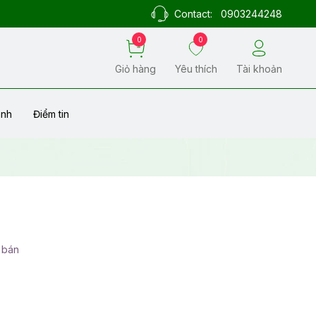
Contact:
0903244248
0
0
Giỏ hàng
Yêu thích
Tài khoản
ành
Điểm tin
 bán