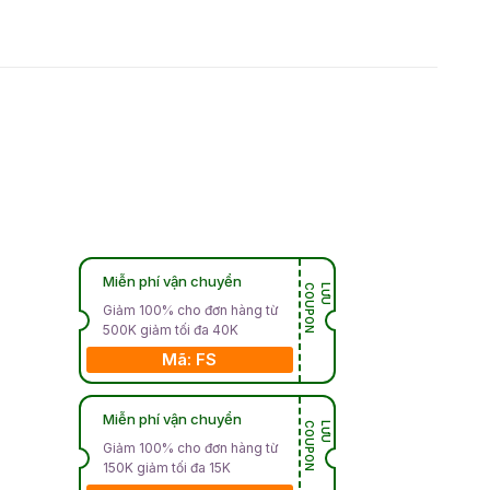
Miễn phí vận chuyển
N
L
Ư
U
C
O
U
P
O
Giảm 100% cho đơn hàng từ
500K giảm tối đa 40K
Mã: FS
Miễn phí vận chuyển
N
L
Ư
U
C
O
U
P
O
Giảm 100% cho đơn hàng từ
150K giảm tối đa 15K