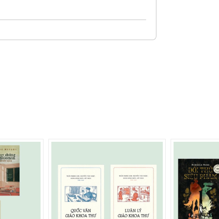
 của quê hương Astrid Lindgren, chẳng
Emil trở thành một trong bộ đôi sứ giả
 thiếu nhi Thụy Điển.