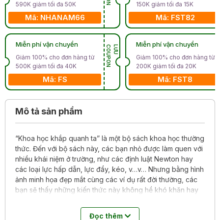
590K giảm tối đa 50K
150K giảm tối đa 15K
Mã: NHANAM66
Mã: FST82
Miễn phí vận chuyển
Miễn phí vận chuyển
N
L
Ư
U
C
O
U
P
O
Giảm 100% cho đơn hàng từ
Giảm 100% cho đơn hàng từ
500K giảm tối đa 40K
200K giảm tối đa 20K
Mã: FS
Mã: FST8
Mô tả sản phẩm
“Khoa học khắp quanh ta” là một bộ sách khoa học thường
thức. Đến với bộ sách này, các bạn nhỏ được làm quen với
nhiều khái niệm ở trường, như các định luật Newton hay
các loại lực hấp dẫn, lực đẩy, kéo, v…v… Nhưng bằng hình
ảnh minh họa đẹp mắt cùng các ví dụ rất đời thường, các
bạn sẽ thấy những kiến thức này không hề khó khăn hay
khô khan như trong sách giáo khoa, mà rất thú vị và dễ
hiểu! Bộ sách sẽ là bước đệm tuyệt vời để các bạn nhỏ làm
Đọc thêm