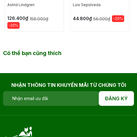
THÀNH
Astrid Lindgren
Luis Sepúlveda
126.400₫
44.800₫
158.000₫
-20%
56.000₫
-20%
Có thể bạn cũng thích
NHẬN THÔNG TIN KHUYẾN MÃI TỪ CHÚNG TÔI
ĐĂNG KÝ