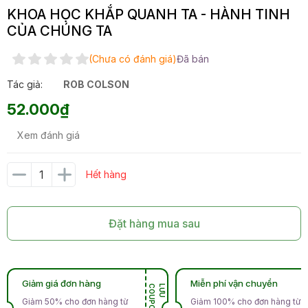
KHOA HỌC KHẮP QUANH TA - HÀNH TINH
CỦA CHÚNG TA
(Chưa có đánh giá)
Đã bán
Tác giả:
ROB COLSON
52.000₫
Xem đánh giá
Hết hàng
Đặt hàng mua sau
Giảm giá đơn hàng
Miễn phí vận chuyển
N
L
Ư
U
C
O
U
P
O
Giảm 50% cho đơn hàng từ
Giảm 100% cho đơn hàng từ