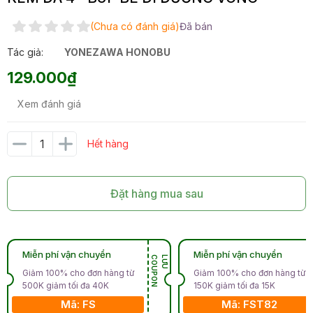
(Chưa có đánh giá)
Đã bán
Tác giả:
YONEZAWA HONOBU
129.000₫
Xem đánh giá
Hết hàng
Đặt hàng mua sau
Miễn phí vận chuyển
Miễn phí vận chuyển
N
L
Ư
U
C
O
U
P
O
Giảm 100% cho đơn hàng từ
Giảm 100% cho đơn hàng từ
500K giảm tối đa 40K
150K giảm tối đa 15K
Mã: FS
Mã: FST82