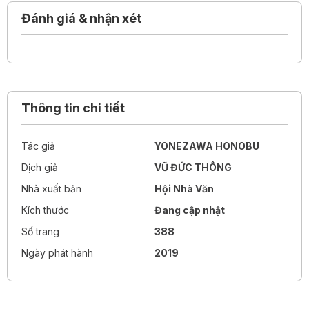
Tập thứ tư của bộ truyện về câu lạc bộ Cổ Điển gồm bảy
Đánh giá & nhận xét
truyện ngắn, xoay quanh một năm sát cánh bên nhau của
những người bạn!
Thông tin chi tiết
Tác giả
YONEZAWA HONOBU
Dịch giả
VŨ ĐỨC THÔNG
Nhà xuất bản
Hội Nhà Văn
Kích thước
Đang cập nhật
Số trang
388
Ngày phát hành
2019