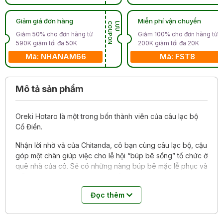
Giảm giá đơn hàng
Miễn phí vận chuyển
N
L
Ư
U
C
O
U
P
O
Giảm 50% cho đơn hàng từ
Giảm 100% cho đơn hàng từ
590K giảm tối đa 50K
200K giảm tối đa 20K
Mã: NHANAM66
Mã: FST8
Mô tả sản phẩm
Oreki Hotaro là một trong bốn thành viên của câu lạc bộ
Cổ Điển.
Nhận lời nhờ vả của Chitanda, cô bạn cùng câu lạc bộ, cậu
góp một chân giúp việc cho lễ hội “búp bê sống” tổ chức ở
quê nhà của cô. Sẽ có những nàng búp bê mặc lễ phục và
diễu hành quanh làng. Một sự cố đột ngột xảy ra mà nhờ
có Chitanda nhanh trí, lễ hội trọng đại mới khỏi bị ảnh
Đọc thêm
hưởng. Nhưng chính Chitanda lại tò mò về “sự cố”, khiến
Hotaro lần nữa cất công đi tìm chân tướng sự việc…