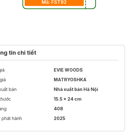
Mã: FST82
g tin chi tiết
giả
EVIE WOODS
giả
MATRYOSHKA
xuất bản
Nhà xuất bản Hà Nội
 thước
15.5 x 24 cm
rang
408
 phát hành
2025