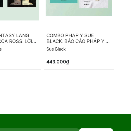
NTASY LÃNG
COMBO PHÁP Y SUE
COM
CA ROSS: LỜI
BLACK: BÁO CÁO PHÁP Y -
RICH
HẪN - ĐỐI THỦ
LỜI KHAI CỦA XƯƠNG
CHIẾ
s
Sue Black
Richa
M
ĐỒNG
443.000₫
290