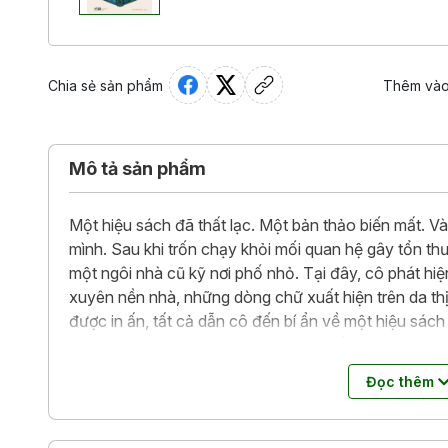
Chia sẻ sản phẩm
Thêm vào
Mô tả sản phẩm
Một hiệu sách đã thất lạc. Một bản thảo biến mất. Và
mình. Sau khi trốn chạy khỏi mối quan hệ gây tổn th
một ngôi nhà cũ kỹ nơi phố nhỏ. Tại đây, cô phát hi
xuyên nền nhà, những dòng chữ xuất hiện trên da th
được in ấn, tất cả dẫn cô đến bí ẩn về một hiệu sách 
Khi Henry, một học giả trẻ đang tìm kiếm bản thảo li
ấy, hai người xa lạ bị cuốn vào hành trình xuyên thời g
Đọc thêm
một nhà buôn sách nữ can đảm sống ở Paris thập niê
sách hiếm, một người dám yêu, dám viết và để lại một
Cuốn sách này không chỉ ngợi ca sức mạnh biến đổi