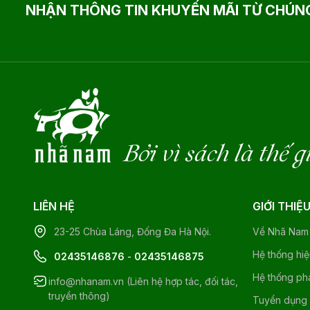
NHẬN THÔNG TIN KHUYẾN MÃI TỪ CHÚNG
Bởi vì sách là thế g
LIÊN HỆ
GIỚI THIỆ
23-25 Chùa Láng, Đống Đa Hà Nội.
Về Nhã Nam
Hệ thống hi
02435146876
-
02435146875
Hệ thống ph
info@nhanam.vn (Liên hệ hợp tác, đối tác,
truyền thông)
Tuyển dụng