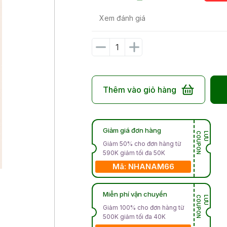
Xem đánh giá
Thêm vào giỏ hàng
Giảm giá đơn hàng
N
L
Ư
U
C
O
U
P
O
Giảm 50% cho đơn hàng từ
590K giảm tối đa 50K
Mã: NHANAM66
Miễn phí vận chuyển
N
L
Ư
U
C
O
U
P
O
Giảm 100% cho đơn hàng từ
500K giảm tối đa 40K