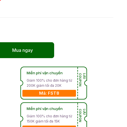
Mua ngay
Miễn phí vận chuyển
N
L
Ư
U
C
O
U
P
O
Giảm 100% cho đơn hàng từ
200K giảm tối đa 20K
Mã: FST8
Miễn phí vận chuyển
N
L
Ư
U
C
O
U
P
O
Giảm 100% cho đơn hàng từ
150K giảm tối đa 15K