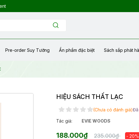
ent
Pre-order Suy Tưởng
Ẩn phẩm đặc biệt
Sách sắp phát h
C
HIỆU SÁCH THẤT LẠC
(Chưa có đánh giá)
Đã
Tác giả:
EVIE WOODS
188.000₫
235.000₫
- 20