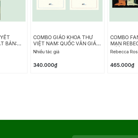
UYẾT
COMBO GIÁO KHOA THƯ
COMBO FA
T BẢN:
VIỆT NAM: QUỐC VĂN GIÁO
MẠN REBEC
A
KHOA THƯ - LUÂN LÝ GIÁO
THỀ TÀN N
Nhiều tác giả
Rebecca Ros
KHOA THƯ
SIÊU PHÀ
340.000₫
465.000₫