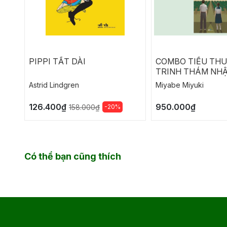
PIPPI TẤT DÀI
COMBO TIỂU TH
TRINH THÁM NHẬ
NGỤY CHỨNG CỦ
Astrid Lindgren
Miyabe Miyuki
SOLOMON
126.400₫
950.000₫
-20%
158.000₫
Có thể bạn cũng thích