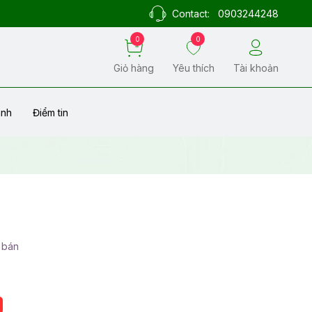
Contact:
0903244248
0
0
Giỏ hàng
Yêu thích
Tài khoản
ành
Điểm tin
 bán
%