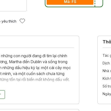
Mã: FS
 yêu thích
Thôn
 những con người đang đi tìm lại chính
Tác 
ương, Martha đến Dublin và sống trong
Dịch 
ện những dấu hiệu kỳ lạ: một cái cây mọc
Nhà 
ịt mình, và một cuốn sách chưa từng
Kích
từng tồn tại rồi biến mất không dấu vết.
ên quan đến Emily Brontë, gõ cửa ngôi nhà
Số t
ian, lần theo dấu vết Opaline Carlisle -
Ngày
n 1920, thời hoàng kim của giới buôn
 câu chuyện suýt bị lịch sử chôn vùi.
 cuộc đời của sách vở mà còn cả điều kỳ