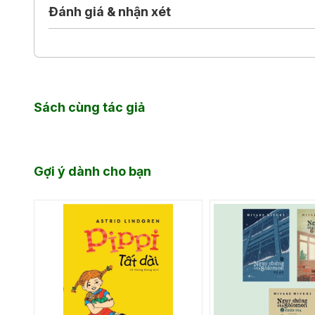
Đánh giá & nhận xét
diệu mà nó khơi gợi bên trong chúng ta, nhắc chúng t
"Văn phong của Evie bắt lấy tay bạn và dẫn bạn và
Sách cùng tác giả
Gợi ý dành cho bạn