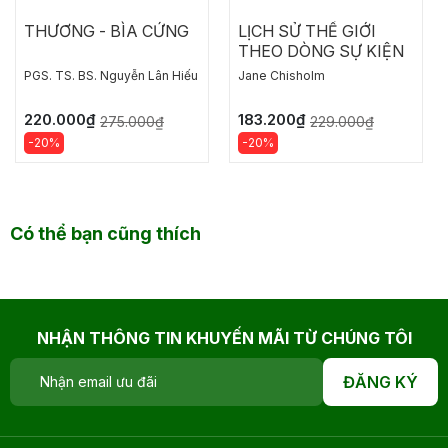
THƯƠNG - BÌA CỨNG
LỊCH SỬ THẾ GIỚI
THEO DÒNG SỰ KIỆN
PGS. TS. BS. Nguyễn Lân Hiếu
Jane Chisholm
220.000₫
183.200₫
275.000₫
229.000₫
-20%
-20%
Có thể bạn cũng thích
NHẬN THÔNG TIN KHUYẾN MÃI TỪ CHÚNG TÔI
ĐĂNG KÝ