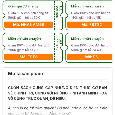
Giảm giá đơn hàng
Miễn phí vận chuyển
N
L
Ư
U
C
O
U
P
O
Giảm 50% cho đơn hàng từ
Giảm 100% cho đơn hàng từ
590K giảm tối đa 50K
150K giảm tối đa 15K
Mã: NHANAM66
Mã: FST82
Miễn phí vận chuyển
Miễn phí vận chuyển
N
L
Ư
U
C
O
U
P
O
Giảm 100% cho đơn hàng từ
Giảm 100% cho đơn hàng từ
200K giảm tối đa 20K
500K giảm tối đa 40K
Mã: FST8
Mã: FS
Mô tả sản phẩm
CUỐN SÁCH CUNG CẤP NHỮNG KIẾN THỨC CƠ BẢN
VỀ CHÍNH TRỊ, CÙNG VỚI NHỮNG HÌNH ẢNH MINH HỌA
VÔ CÙNG TRỰC QUAN, DỄ HIỂU.
Ai nên là người cầm quyền? Có phải các cuộc bầu cử lúc
nào cũng tự do và bình đẳng không?