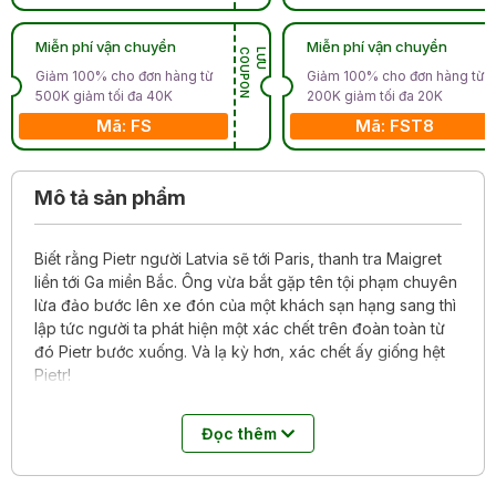
Miễn phí vận chuyển
Miễn phí vận chuyển
N
L
Ư
U
C
O
U
P
O
Giảm 100% cho đơn hàng từ
Giảm 100% cho đơn hàng từ
500K giảm tối đa 40K
200K giảm tối đa 20K
Mã: FS
Mã: FST8
Mô tả sản phẩm
Biết rằng Pietr người Latvia sẽ tới Paris, thanh tra Maigret
liền tới Ga miền Bắc. Ông vừa bắt gặp tên tội phạm chuyên
lừa đảo bước lên xe đón của một khách sạn hạng sang thì
lập tức người ta phát hiện một xác chết trên đoàn toàn từ
đó Pietr bước xuống. Và lạ kỳ hơn, xác chết ấy giống hệt
Pietr!
Đọc thêm
Là tiểu thuyết đầu tiên trong xê ri vô cùng thành công về
viên thanh tra huyền thoại Maigret,
Hành khách bí ẩn
với