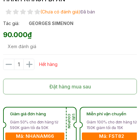
(Chưa có đánh giá)
Đã bán
Tác giả:
GEORGES SIMENON
90.000₫
Xem đánh giá
Hết hàng
Đặt hàng mua sau
Giảm giá đơn hàng
Miễn phí vận chuyển
N
L
Ư
U
C
O
U
P
O
Giảm 50% cho đơn hàng từ
Giảm 100% cho đơn hàng từ
590K giảm tối đa 50K
150K giảm tối đa 15K
Mã: NHANAM66
Mã: FST82