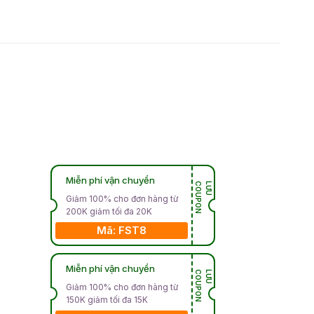
Miễn phí vận chuyển
N
L
Ư
U
C
O
U
P
O
Giảm 100% cho đơn hàng từ
200K giảm tối đa 20K
Mã: FST8
Miễn phí vận chuyển
N
L
Ư
U
C
O
U
P
O
Giảm 100% cho đơn hàng từ
150K giảm tối đa 15K