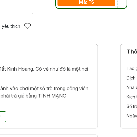
Mã: FS
 yêu thích
Thôn
g Đất Kinh Hoàng. Có vẻ như đó là một nơi
Tác 
Dịch 
Nhà 
ành vào chơi một số trò trong công viên
u phải trả giá bằng TÍNH MẠNG.
Kích
Số t
 KHÔNG AI rời khỏi đây mà CÒN SỐNG.
Ngày
 gà
đình đám, gắn liền với tuổi thơ của