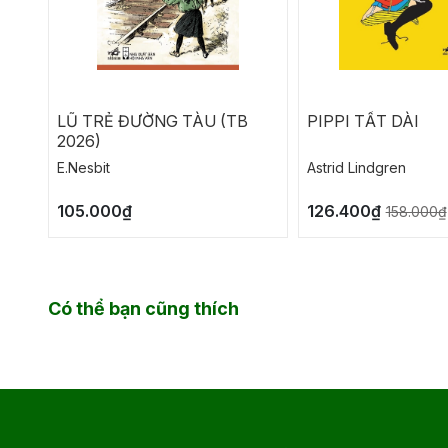
LŨ TRẺ ĐƯỜNG TÀU (TB
PIPPI TẤT DÀI
2026)
E.Nesbit
Astrid Lindgren
105.000₫
126.400₫
158.000₫
Có thể bạn cũng thích