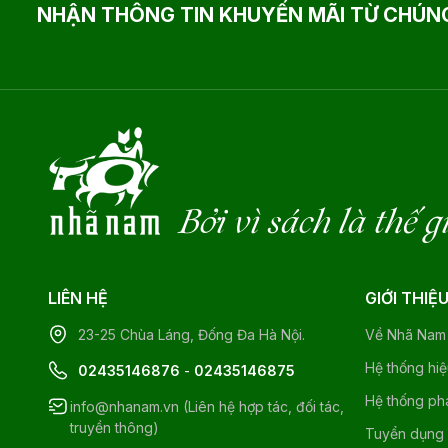
NHẬN THÔNG TIN KHUYẾN MÃI TỪ CHÚNG
Bởi vì sách là thế g
LIÊN HỆ
GIỚI THIỆ
23-25 Chùa Láng, Đống Đa Hà Nội.
Về Nhã Nam
Hệ thống hi
02435146876
-
02435146875
Hệ thống ph
info@nhanam.vn (Liên hệ hợp tác, đối tác,
truyền thông)
Tuyển dụng