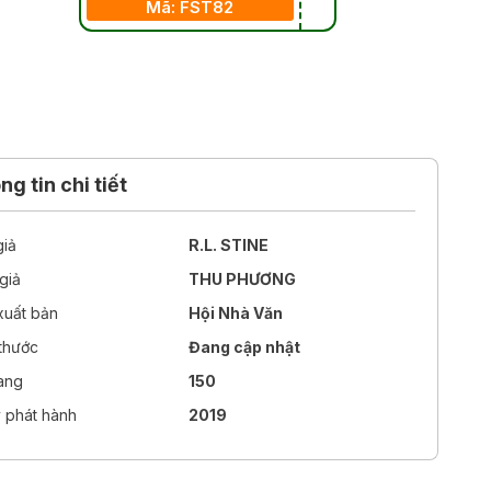
Mã: FST82
g tin chi tiết
giả
R.L. STINE
giả
THU PHƯƠNG
xuất bản
Hội Nhà Văn
 thước
Đang cập nhật
rang
150
 phát hành
2019