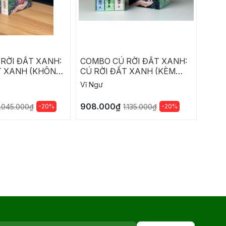
RỜI ĐẤT XANH:
COMBO CÚ RỜI ĐẤT XANH:
CÚ R
T XANH (KHÔNG
CÚ RỜI ĐẤT XANH (KÈM
NGƯỜ
HỘP)
Vĩ Ngư
Vĩ Ng
908.000₫
292.
-20%
-20%
1.045.000₫
1.135.000₫