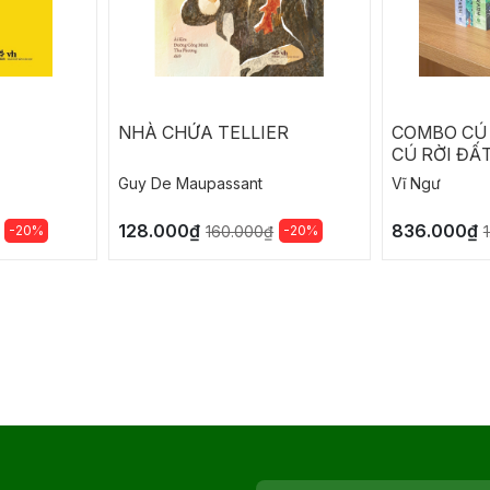
NHÀ CHỨA TELLIER
COMBO CÚ 
CÚ RỜI ĐẤ
KÈM HỘP)
Guy De Maupassant
Vĩ Ngư
128.000₫
836.000₫
-20%
-20%
160.000₫