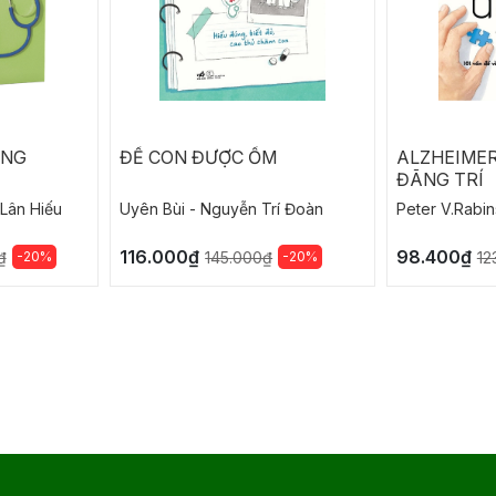
ỨNG
ĐỂ CON ĐƯỢC ỐM
ALZHEIMER
ĐÃNG TRÍ
Lân Hiếu
Uyên Bùi - Nguyễn Trí Đoàn
Peter V.Rabin
116.000₫
98.400₫
-20%
-20%
₫
145.000₫
12