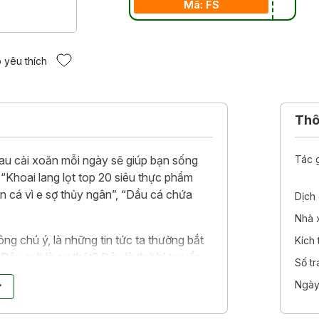
Mã: FS
 yêu thích
Thôn
rau cải xoăn mỗi ngày sẽ giúp bạn sống
Tác 
 “Khoai lang lọt top 20 siêu thực phẩm
ăn cá vì e sợ thủy ngân”, “Dầu cá chứa
Dịch 
Nhà 
ông chú ý, là những tin tức ta thường bắt
Kích
âu mới là sự thật? Đâu là thứ bị truyền
Số t
ộc giả? Đâu là thực phẩm được định hướng
Ngày