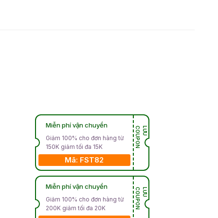
Miễn phí vận chuyển
N
L
Ư
U
C
O
U
P
O
Giảm 100% cho đơn hàng từ
150K giảm tối đa 15K
Mã: FST82
Miễn phí vận chuyển
N
L
Ư
U
C
O
U
P
O
Giảm 100% cho đơn hàng từ
200K giảm tối đa 20K