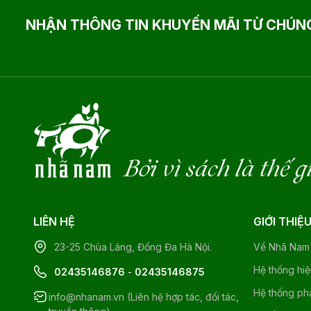
NHẬN THÔNG TIN KHUYẾN MÃI TỪ CHÚNG
Bởi vì sách là thế g
LIÊN HỆ
GIỚI THIỆ
23-25 Chùa Láng, Đống Đa Hà Nội.
Về Nhã Nam
Hệ thống hi
02435146876
-
02435146875
Hệ thống ph
info@nhanam.vn (Liên hệ hợp tác, đối tác,