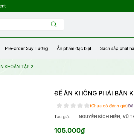
ent
Pre-order Suy Tưởng
Ẩn phẩm đặc biệt
Sách sắp phát h
ĂN KHOĂN TẬP 2
ĐỂ ĂN KHÔNG PHẢI BĂN K
(Chưa có đánh giá)
Đã
Tác giả:
NGUYỄN BÍCH HIỀN
,
VŨ T
105.000₫