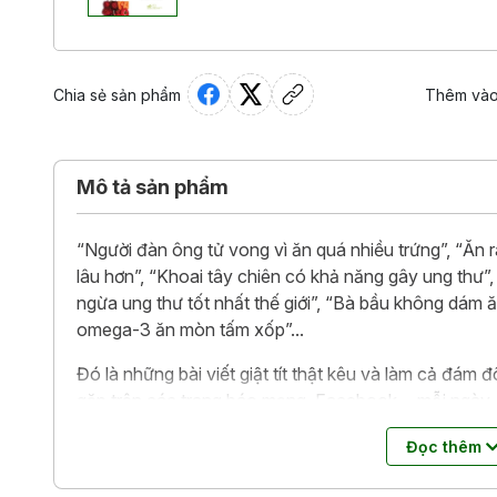
Chia sẻ sản phẩm
Thêm vào
Mô tả sản phẩm
“Người đàn ông tử vong vì ăn quá nhiều trứng”, “Ăn 
lâu hơn”, “Khoai tây chiên có khả năng gây ung thư”,
ngừa ung thư tốt nhất thế giới”, “Bà bầu không dám 
omega-3 ăn mòn tấm xốp”...
Đó là những bài viết giật tít thật kêu và làm cả đám đ
gặp trên các trang báo mạng, Facebook… mỗi ngày. Đ
thông thổi phồng mặt xấu, giấu đi mặt lợi để câu đ
Đọc thêm
cho mục tiêu kinh doanh?