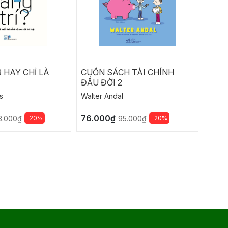
 HAY CHỈ LÀ
CUỐN SÁCH TÀI CHÍNH
THẦ
ĐẦU ĐỜI 2
THU
s
Walter Andal
Philip
76.000₫
388
-20%
-20%
3.000₫
95.000₫