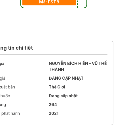
Mã: FST8
g tin chi tiết
giả
NGUYỄN BÍCH HIỀN - VŨ THẾ
THÀNH
giả
ĐANG CẬP NHẬT
xuất bản
Thế Giới
 thước
Đang cập nhật
rang
264
 phát hành
2021