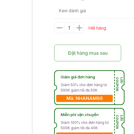
Xem đánh giá
Hết hàng
Đặt hàng mua sau
Giảm giá đơn hàng
N
L
Ư
U
C
O
U
P
O
Giảm 50% cho đơn hàng từ
590K giảm tối đa 50K
Mã: NHANAM66
Miễn phí vận chuyển
N
L
Ư
U
C
O
U
P
O
Giảm 100% cho đơn hàng từ
500K giảm tối đa 40K