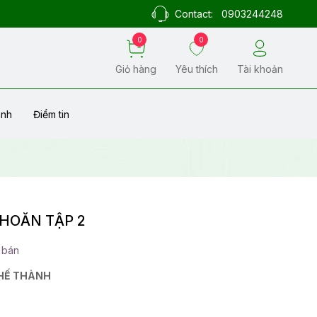
Contact:
0903244248
0
0
Giỏ hàng
Yêu thích
Tài khoản
ành
Điểm tin
HOĂN TẬP 2
 bán
HẾ THÀNH