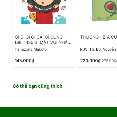
GI GỈ GÌ GI CÁI GÌ CŨNG
THƯƠNG - BÌA C
BIẾT: 130 BÍ MẬT VUI NHẤT
CHO TUỔI TIỂU HỌC
Hanazono Makoto
PGS. TS. BS. Nguyễn 
145.000₫
220.000₫
275.000
Có thể bạn cũng thích