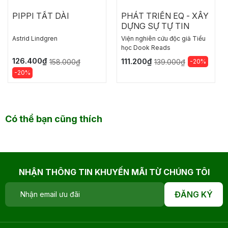
PIPPI TẤT DÀI
PHÁT TRIỂN EQ - XÂY
DỰNG SỰ TỰ TIN
Astrid Lindgren
Viện nghiên cứu độc giả Tiểu
học Dook Reads
126.400₫
111.200₫
158.000₫
-20%
139.000₫
-20%
Có thể bạn cũng thích
NHẬN THÔNG TIN KHUYẾN MÃI TỪ CHÚNG TÔI
ĐĂNG KÝ