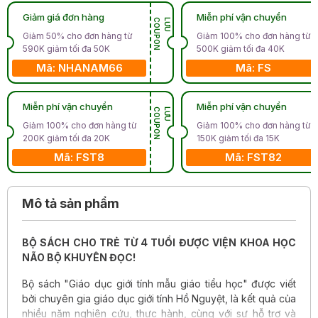
Giảm giá đơn hàng
Miễn phí vận chuyển
N
L
Ư
U
C
O
U
P
O
Giảm 50% cho đơn hàng từ
Giảm 100% cho đơn hàng từ
590K giảm tối đa 50K
500K giảm tối đa 40K
Mã: NHANAM66
Mã: FS
Miễn phí vận chuyển
Miễn phí vận chuyển
N
L
Ư
U
C
O
U
P
O
Giảm 100% cho đơn hàng từ
Giảm 100% cho đơn hàng từ
200K giảm tối đa 20K
150K giảm tối đa 15K
Mã: FST8
Mã: FST82
Mô tả sản phẩm
BỘ SÁCH CHO TRẺ TỪ 4 TUỔI ĐƯỢC VIỆN KHOA HỌC
NÃO BỘ KHUYÊN ĐỌC!
Bộ sách "Giáo dục giới tính mẫu giáo tiểu học" được viết
bởi chuyên gia giáo dục giới tính Hồ Nguyệt, là kết quả của
nhiều năm nghiên cứu, thực hành, cùng với sự hỗ trợ và