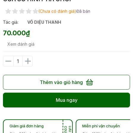
(Chưa có đánh giá)
Đã bán
Tác giả:
VÕ DIỆU THANH
70.000₫
Xem đánh giá
Thêm vào giỏ hàng
Mua ngay
Giảm giá đơn hàng
Miễn phí vận chuyển
N
L
Ư
U
C
O
U
P
O