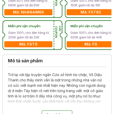
Giảm 50% cho đơn hàng từ
Giảm 100% cho đơn hàng từ
590K giảm tối đa 50K
150K giảm tối đa 15K
Mã: NHANAM66
Mã: FST82
Miễn phí vận chuyển
Miễn phí vận chuyển
N
L
Ư
U
C
O
U
P
O
Giảm 100% cho đơn hàng từ
Giảm 100% cho đơn hàng từ
200K giảm tối đa 20K
500K giảm tối đa 40K
Mã: FST8
Mã: FS
Mô tả sản phẩm
Trở lại với tập truyện ngắn
Cửa sổ hình tia chớp
, Võ Diệu
Thanh cho thấy mình vẫn là một trong những nhà văn nữ
có sức viết mạnh mẽ nhất hiện nay. Những con người dung
dị ở miền Tây hiện rõ nét trên từng trang viết: một cô giáo
tỉnh lẻ lo sợ trộm ở dãy nhà công vụ, một phụ nữ bị nhục
hình thời chiến bước vào thời bình với nỗi đau không nói
nên lời, một người đàn ông tự nhận là Khmer đỏ có gia đình
chín người đều thiệt mạng… Hàng loạt thân phận lạc lõng