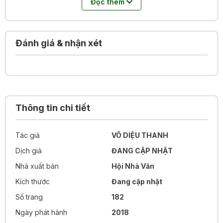
Đọc thêm
giữa những dòng sông, những chuyến phà, trôi qua vô số
mất mát cuộc đời chỉ để tìm kiếm sự bình yên. Miền Tây của
Võ Diệu Thanh là một miền Tây rất khác.
Đánh giá & nhận xét
Thông tin chi tiết
Tác giả
VÕ DIỆU THANH
Dịch giả
ĐANG CẬP NHẬT
Nhà xuất bản
Hội Nhà Văn
Kích thước
Đang cập nhật
Số trang
182
Ngày phát hành
2018