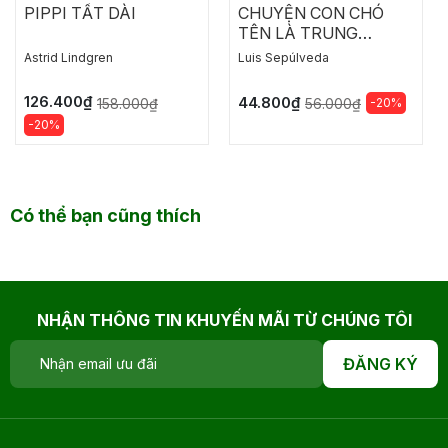
PIPPI TẤT DÀI
CHUYỆN CON CHÓ
TÊN LÀ TRUNG
THÀNH
Astrid Lindgren
Luis Sepúlveda
126.400₫
44.800₫
158.000₫
-20%
56.000₫
-20%
Có thể bạn cũng thích
NHẬN THÔNG TIN KHUYẾN MÃI TỪ CHÚNG TÔI
ĐĂNG KÝ