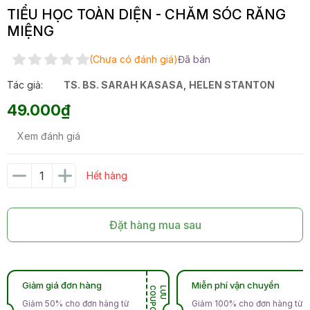
TIỂU HỌC TOÀN DIỆN - CHĂM SÓC RĂNG
MIỆNG
(Chưa có đánh giá)
Đã bán
Tác giả:
TS. BS. SARAH KASASA
,
HELEN STANTON
49.000₫
Xem đánh giá
Hết hàng
Đặt hàng mua sau
Giảm giá đơn hàng
Miễn phí vận chuyển
N
L
Ư
U
C
O
U
P
O
Giảm 50% cho đơn hàng từ
Giảm 100% cho đơn hàng từ