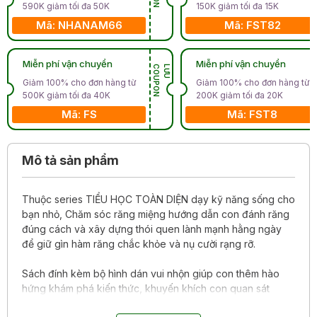
590K giảm tối đa 50K
150K giảm tối đa 15K
Mã: NHANAM66
Mã: FST82
Miễn phí vận chuyển
Miễn phí vận chuyển
N
L
Ư
U
C
O
U
P
O
Giảm 100% cho đơn hàng từ
Giảm 100% cho đơn hàng từ
500K giảm tối đa 40K
200K giảm tối đa 20K
Mã: FS
Mã: FST8
Mô tả sản phẩm
Thuộc series TIỂU HỌC TOÀN DIỆN dạy kỹ năng sống cho
bạn nhỏ, Chăm sóc răng miệng hướng dẫn con đánh răng
đúng cách và xây dựng thói quen lành mạnh hằng ngày
để giữ gìn hàm răng chắc khỏe và nụ cười rạng rỡ.
Sách đính kèm bộ hình dán vui nhộn giúp con thêm hào
hứng khám phá kiến thức, khuyến khích con quan sát
tranh kỹ càng hơn để rút ra bài học từ các nhân vật và hiểu