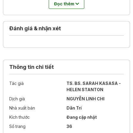
được tầm quan trọng của thói quen chăm sóc răng miệng.
Đọc thêm
Dùng bảng khen thưởng và hình dán ngôi sao để khen
ngợi thói quen chăm sóc răng miệng và ghi nhận những nỗ
lực của con
Đánh giá & nhận xét
Thông tin chi tiết
Tác giả
TS. BS. SARAH KASASA -
HELEN STANTON
Dịch giả
NGUYỄN LINH CHI
Nhà xuất bản
Dân Trí
Kích thước
Đang cập nhật
Số trang
36