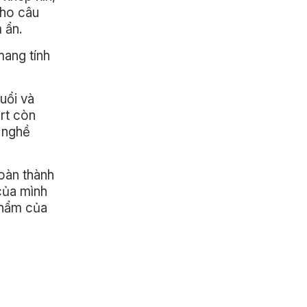
cho câu
 ẩn.
mang tính
uổi và
ert còn
 nghề
oàn thành
của mình
 phẩm của