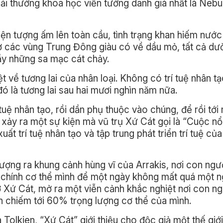
ải thưởng khoa học viễn tưởng danh giá nhất là Nebu
ện tượng ấm lên toàn cầu, tình trạng khan hiếm nước
n ở các vùng Trung Đông giàu có về dầu mỏ, tất cả d
ầy những sa mạc cát chảy.
t về tương lai của nhân loại. Không có trí tuệ nhân t
ó là tương lai sau hai mươi nghìn năm nữa.
 tuệ nhân tạo, rồi dần phụ thuộc vào chúng, để rồi tới
xảy ra một sự kiện mà vũ trụ Xứ Cát gọi là “Cuộc nổi
uất trí tuệ nhân tạo và tập trung phát triển trí tuệ củ
ợng ra khung cảnh hùng vĩ của Arrakis, nơi con ngườ
từ chính cơ thể mình để một ngày không mất quá một 
 Xứ Cát, mở ra một viễn cảnh khắc nghiệt nơi con ng
n chiếm tới 60% trọng lượng cơ thể của mình.
olkien, “Xứ Cát” giới thiệu cho độc giả một thế giới