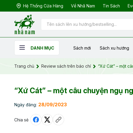
Hệ Thống Cửa Hàng
Về Nhã Nam
Tin Sách
Ev
Sách mới
Sách xu hướng
DANH MỤC
Trang chủ
Review sách trên báo chí
“Xứ Cát” – một câ
“Xứ Cát” – một câu chuyện ngụ ngô
28/09/2023
Ngày đăng:
Chia sẻ