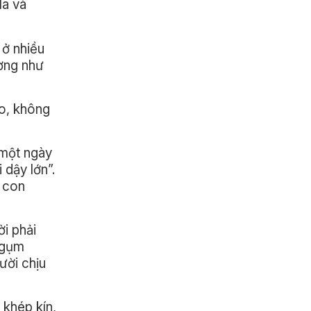
la và
 ở nhiều
ường như
ạo, không
 một ngày
 dậy lớn”.
a con
i phải
ngụm
ười chịu
 khép kín,