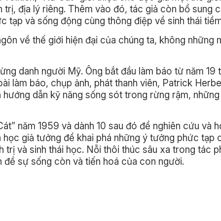
 trị, địa lý riêng. Thêm vào đó, tác giả còn bổ sung 
ức tạp và sống động cùng thông điệp về sinh thái tiềm
gôn về thế giới hiện đại của chúng ta, không những 
 lừng danh người Mỹ. Ông bắt đầu làm báo từ năm 19 t
ài làm báo, chụp ảnh, phát thanh viên, Patrick Herb
ên hướng dẫn kỹ năng sống sót trong rừng rậm, những
 Cát” năm 1959 và dành 10 sau đó để nghiên cứu và h
oa học giả tưởng để khai phá những ý tưởng phức tạp 
h trị và sinh thái học. Nỗi thôi thúc sâu xa trong tác
n đề sự sống còn và tiến hoá của con người.