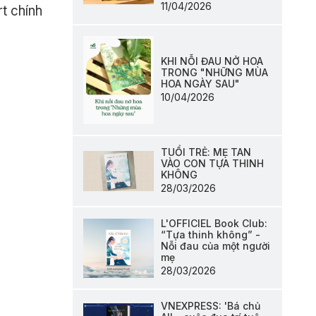
11/04/2026
t chính
KHI NỖI ĐAU NỞ HOA
TRONG "NHỮNG MÙA
HOA NGÀY SAU"
10/04/2026
TUỔI TRẺ: MẸ TAN
VÀO CON TỰA THINH
KHÔNG
28/03/2026
L'OFFICIEL Book Club:
“Tựa thinh không” -
Nỗi đau của một người
mẹ
28/03/2026
VNEXPRESS: 'Bá chủ