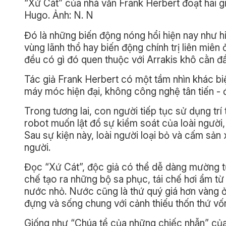
“Xứ Cát” của nhà văn Frank Herbert đoạt hai gi
Hugo. Ảnh: N. N
Đó là những biến động nóng hổi hiện nay như hi
vùng lãnh thổ hay biến động chính trị liên miê
đều có gì đó quen thuộc với Arrakis khô cằn đ
Tác giả Frank Herbert có một tầm nhìn khác biệ
máy móc hiện đại, không công nghệ tân tiến - đ
Trong tương lai, con người tiếp tục sử dụng trí
robot muốn lật đổ sự kiểm soát của loài người, 
Sau sự kiện này, loài người loại bỏ và cấm sản x
người.
Đọc “Xứ Cát”, độc giả có thể dễ dàng mường tư
chế tạo ra những bộ sa phục, tái chế hơi ẩm 
nước nhỏ. Nước cũng là thứ quý giá hơn vàng ở
đựng và sống chung với cảnh thiếu thốn thứ vố
Giống như “Chúa tể của những chiếc nhẫn” của T