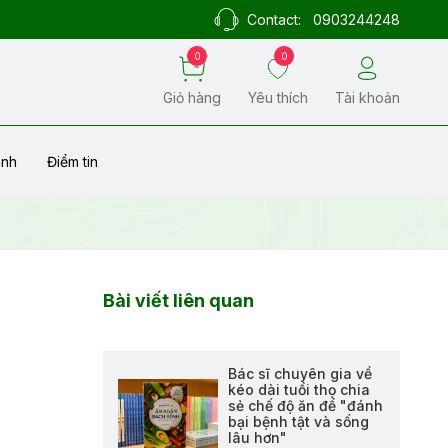
Contact:
0903244248
0
0
Giỏ hàng
Yêu thích
Tài khoản
ành
Điểm tin
Bài viết liên quan
Bác sĩ chuyên gia về
kéo dài tuổi thọ chia
sẻ chế độ ăn để "đánh
bại bệnh tật và sống
lâu hơn"