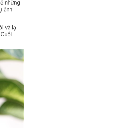
 về những
sự ảnh
i và lạ
 Cuối