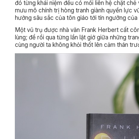
đó từng khái niệm đều có mối liên hệ chặt chẽ v
mưu mô chính trị hòng tranh giành quyền lực vũ
hưởng sâu sắc của tôn giáo tới tín ngưỡng của 
Một vũ trụ được nhà văn Frank Herbert cất côn
lùng; để rồi qua từng lần lật giở giữa những tra
cùng người ta không khỏi thốt lên cảm thán trướ