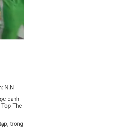
h: N.N
học danh
t Top The
tạp, trong