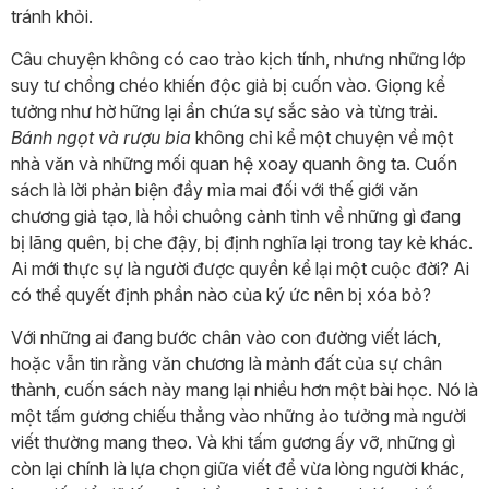
tránh khỏi.
Câu chuyện không có cao trào kịch tính, nhưng những lớp
suy tư chồng chéo khiến độc giả bị cuốn vào. Giọng kể
tưởng như hờ hững lại ẩn chứa sự sắc sảo và từng trải.
Bánh ngọt và rượu bia
không chỉ kể một chuyện về một
nhà văn và những mối quan hệ xoay quanh ông ta. Cuốn
sách là lời phản biện đầy mỉa mai đối với thế giới văn
chương giả tạo, là hồi chuông cảnh tỉnh về những gì đang
bị lãng quên, bị che đậy, bị định nghĩa lại trong tay kẻ khác.
Ai mới thực sự là người được quyền kể lại một cuộc đời? Ai
có thể quyết định phần nào của ký ức nên bị xóa bỏ?
Với những ai đang bước chân vào con đường viết lách,
hoặc vẫn tin rằng văn chương là mảnh đất của sự chân
thành, cuốn sách này mang lại nhiều hơn một bài học. Nó là
một tấm gương chiếu thẳng vào những ảo tưởng mà người
viết thường mang theo. Và khi tấm gương ấy vỡ, những gì
còn lại chính là lựa chọn giữa viết để vừa lòng người khác,