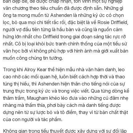
bản đẹp đẽ, dễ được chấp nhận, tôn vinh một sự nghiệp
văn chương theo tiêu chuẩn đã được định sẵn. Những gì
ông ta mong muốn từ Ashenden là những ký ức có chọn
lọc, bỏ qua mọi chi tiết rắc rối, đặc biệt là về Rosie Driffield,
người vợ đầu tiên từng là hầu bàn và cũng là nguồn cảm
hứng lớn nhất cho Driffield trong giai đoạn sáng tác rực rỡ
nhất. Cô bị loại khỏi bức tranh chính thống của một tiểu sử
văn học bởi vì không phù hợp với hình ảnh mà giới xuất bản
muốn công chúng tin tưởng.
Trong khi Alroy Kear thể hiện mẫu nhà văn hám danh, leo
cao nhờ các mối quan hệ, luôn biết cách hợp thời và thao
túng thị hiếu, thì Ashenden hiện thân cho tiếng nói của sự
trung thực trong ký ức và trong việc viết. Qua từng dòng kể
thâm trầm, Maugham khéo léo đưa vào những cú đâm nhẹ
nhàng mà thấm thía, phơi bày cách mà danh tiếng được
dựng nên từ sự lược bỏ và tô điểm, thay vì từ bản chất thật
của con người và tác phẩm.
Không gian trong tiểu thuyết được xây dựng với sự đối lập