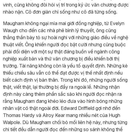
vinh, cũng không đòi hỏi vị trí trong ký ức văn chương được
nhào nặn. Cô đơn giản chỉ sống như cô đã từng sống.
Maugham không ngại mỉa mai giới đồng nghiệp, từ Evelyn
Waugh cho đến các nhà phê bình lý thuyết, ông cũng
thẳng thắn bày tỏ sự hoài nghi với những giáo điều về nghệ
thuật viết. Ông khiến người đọc bật cười nhưng cũng buộc
phải đối diện với một sự thật đáng buồn về ngành công
nghiệp xuất bản và thứ văn chương bị điều khiển bởi thị
trường. Tài năng không còn là yếu tố quyết định. Những kẻ
thiếu chiều sâu vẫn có thể đạt được vị thế nhất định nếu
biết cách định vị bản thân. Trong khi đó, những người sống
thật, viết thật, lại thường bị đẩy ra ngoài lề. Những nhận
định này càng thêm phần sắc sảo khi người đọc nhận ra
rằng Maugham đang khéo léo đưa vào hình bóng những
nhân vật có thật ngoài đời. Edward Driffield gợi nhớ đến
Thomas Hardy và Alroy Kear mang nhiều nét của Hugh
Walpole. Dù Maugham chối bỏ mối liên hệ này, nhưng từng
chi tiết đều dẫn người đọc đến những so sánh không thể