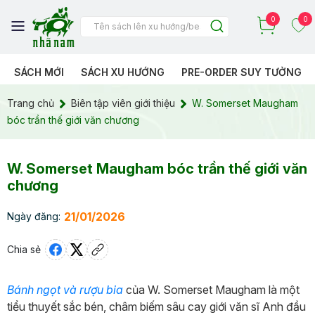
0
0
SÁCH MỚI
SÁCH XU HƯỚNG
PRE-ORDER SUY TƯỞNG
Trang chủ
Biên tập viên giới thiệu
W. Somerset Maugham
bóc trần thế giới văn chương
W. Somerset Maugham bóc trần thế giới văn
chương
21/01/2026
Ngày đăng:
Chia sẻ
Bánh ngọt và rượu bia
của W. Somerset Maugham là một
tiểu thuyết sắc bén, châm biếm sâu cay giới văn sĩ Anh đầu