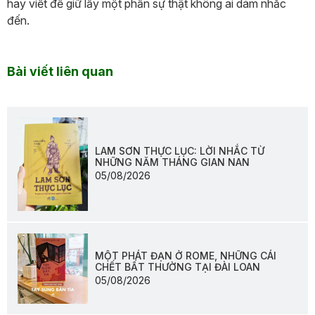
hay viết để giữ lấy một phần sự thật không ai dám nhắc
đến.
Bài viết liên quan
LAM SƠN THỰC LỤC: LỜI NHẮC TỪ
NHỮNG NĂM THÁNG GIAN NAN
05/08/2026
MỘT PHÁT ĐẠN Ở ROME, NHỮNG CÁI
CHẾT BẤT THƯỜNG TẠI ĐÀI LOAN
05/08/2026