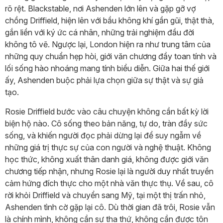
rõ rệt. Blackstable, nơi Ashenden lớn lên và gặp gỡ vợ
chồng Driffield, hiện lên với bầu không khí gần gũi, thật thà,
gắn liền với ký ức cá nhân, những trải nghiệm đầu đời
không tô vẽ. Ngược lại, London hiện ra như trung tâm của
những quy chuẩn hẹp hòi, giới văn chương đầy toan tính và
lối sống hào nhoáng mang tính biểu diễn. Giữa hai thế giới
ấy, Ashenden buộc phải lựa chọn giữa sự thật và sự giả
tạo.
Rosie Driffield bước vào câu chuyện không cần bất kỳ lời
biện hộ nào. Cô sống theo bản năng, tự do, tràn đầy sức
sống, và khiến người đọc phải dừng lại để suy ngẫm về
những giá trị thực sự của con người và nghệ thuật. Không
học thức, không xuất thân danh giá, không được giới văn
chương tiếp nhận, nhưng Rosie lại là người duy nhất truyền
cảm hứng đích thực cho một nhà văn thực thụ. Về sau, cô
rời khỏi Driffield và chuyển sang Mỹ, tại một thị trấn nhỏ,
Ashenden tình cờ gặp lại cô. Dù thời gian đã trôi, Rosie vẫn
là chính mình, không cần sự tha thứ, không cần được tôn