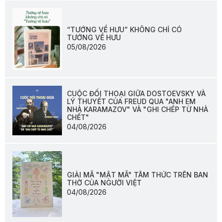
“TƯỚNG VỀ HƯU” KHÔNG CHỈ CÓ
TƯỚNG VỀ HƯU
05/08/2026
CUỘC ĐỐI THOẠI GIỮA DOSTOEVSKY VÀ
LÝ THUYẾT CỦA FREUD QUA "ANH EM
NHÀ KARAMAZOV" VÀ "GHI CHÉP TỪ NHÀ
CHẾT"
04/08/2026
GIẢI MÃ "MẬT MÃ" TÂM THỨC TRÊN BAN
THỜ CỦA NGƯỜI VIỆT
04/08/2026