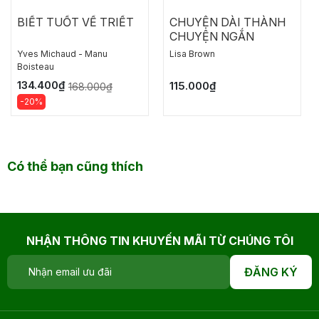
BIẾT TUỐT VỀ TRIẾT
CHUYỆN DÀI THÀNH
CHUYỆN NGẮN
Yves Michaud - Manu
Lisa Brown
Boisteau
134.400₫
115.000₫
168.000₫
-20%
Có thể bạn cũng thích
NHẬN THÔNG TIN KHUYẾN MÃI TỪ CHÚNG TÔI
ĐĂNG KÝ