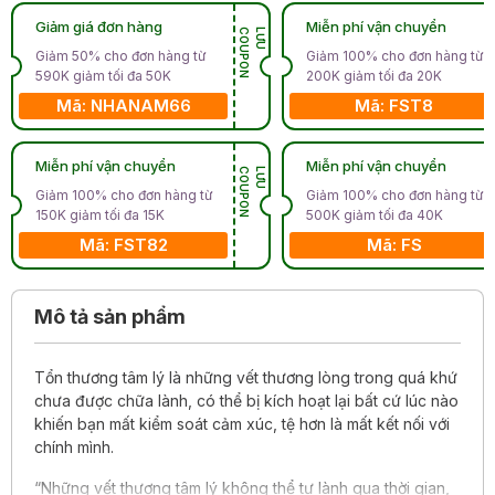
Giảm giá đơn hàng
Miễn phí vận chuyển
N
L
Ư
U
C
O
U
P
O
Giảm 50% cho đơn hàng từ
Giảm 100% cho đơn hàng từ
590K giảm tối đa 50K
200K giảm tối đa 20K
Mã: NHANAM66
Mã: FST8
Miễn phí vận chuyển
Miễn phí vận chuyển
N
L
Ư
U
C
O
U
P
O
Giảm 100% cho đơn hàng từ
Giảm 100% cho đơn hàng từ
150K giảm tối đa 15K
500K giảm tối đa 40K
Mã: FST82
Mã: FS
Mô tả sản phẩm
Tổn thương tâm lý là những vết thương lòng trong quá khứ
chưa được chữa lành, có thể bị kích hoạt lại bất cứ lúc nào
khiến bạn mất kiểm soát cảm xúc, tệ hơn là mất kết nối với
chính mình.
“Những vết thương tâm lý không thể tự lành qua thời gian,