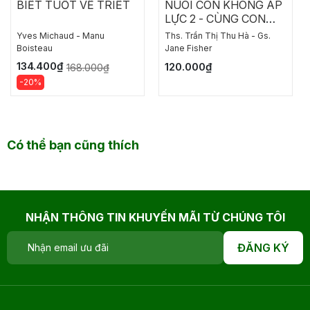
BIẾT TUỐT VỀ TRIẾT
NUÔI CON KHÔNG ÁP
LỰC 2 - CÙNG CON
BƯỚC VÀO ĐỜI
Yves Michaud - Manu
Ths. Trần Thị Thu Hà - Gs.
Boisteau
Jane Fisher
134.400₫
120.000₫
168.000₫
-20%
Có thể bạn cũng thích
NHẬN THÔNG TIN KHUYẾN MÃI TỪ CHÚNG TÔI
ĐĂNG KÝ