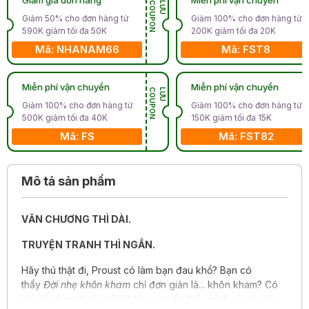
N
L
Ư
U
C
O
U
P
O
Giảm 50% cho đơn hàng từ
Giảm 100% cho đơn hàng từ
590K giảm tối đa 50K
200K giảm tối đa 20K
Mã: NHANAM66
Mã: FST8
Miễn phí vận chuyển
Miễn phí vận chuyển
N
L
Ư
U
C
O
U
P
O
Giảm 100% cho đơn hàng từ
Giảm 100% cho đơn hàng từ
500K giảm tối đa 40K
150K giảm tối đa 15K
Mã: FS
Mã: FST82
Mô tả sản phẩm
VĂN CHƯƠNG THÌ DÀI.
TRUYỆN TRANH THÌ NGẮN.
Hãy thú thật đi, Proust có làm bạn đau khổ? Bạn có
thấy
Đời nhẹ khôn kham
chỉ đơn giản là... khôn kham? Có
khi nào bạn thoáng khát khao muốn thấy mình và các tác