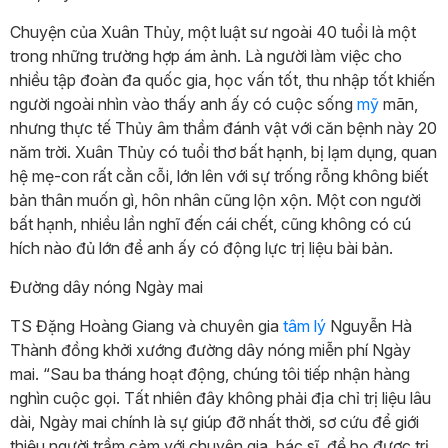
Chuyện của Xuân Thủy, một luật sư ngoài 40 tuổi là một
trong những trường hợp ám ảnh. Là người làm việc cho
nhiều tập đoàn đa quốc gia, học vấn tốt, thu nhập tốt khiến
người ngoài nhìn vào thấy anh ấy có cuộc sống
mỹ
mãn,
nhưng thực tế Thủy âm thầm đánh vật với căn bệnh này 20
năm trời. Xuân Thủy có tuổi thơ bất hạnh, bị lạm dụng, quan
hệ mẹ-con rất cằn cỗi, lớn lên với sự trống rỗng không biết
bản thân muốn gì, hôn nhân cũng lộn xộn. Một con người
bất hạnh, nhiều lần nghĩ đến cái chết, cũng không có cú
hích nào đủ lớn để anh ấy có động lực trị liệu bài bản.
Đường dây nóng Ngày mai
TS Đặng Hoàng Giang và chuyên gia
tâm lý
Nguyễn Hà
Thành đồng khởi xướng đường dây nóng miễn phí Ngày
mai. “Sau ba tháng hoạt động, chúng tôi tiếp nhận hàng
nghìn cuộc gọi. Tất nhiên đây không phải địa chỉ trị liệu lâu
dài, Ngày mai chính là sự giúp đỡ nhất thời, sơ cứu để giới
thiệu người trầm cảm với chuyên gia, bác sĩ, để họ được trị