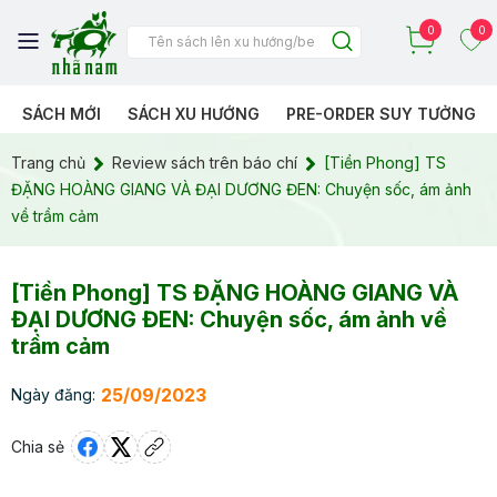
0
0
SÁCH MỚI
SÁCH XU HƯỚNG
PRE-ORDER SUY TƯỞNG
Trang chủ
Review sách trên báo chí
[Tiền Phong] TS
ĐẶNG HOÀNG GIANG VÀ ĐẠI DƯƠNG ĐEN: Chuyện sốc, ám ảnh
về trầm cảm
[Tiền Phong] TS ĐẶNG HOÀNG GIANG VÀ
ĐẠI DƯƠNG ĐEN: Chuyện sốc, ám ảnh về
trầm cảm
25/09/2023
Ngày đăng:
Chia sẻ