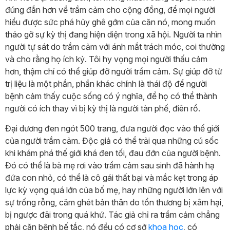
đúng đắn hơn về trầm cảm cho cộng đồng, để mọi người
hiểu được sức phá hủy ghê gớm của căn nó, mong muốn
tháo gỡ sự kỳ thị đang hiện diện trong xã hội. Người ta nhìn
người tự sát do trầm cảm với ánh mắt trách móc, coi thường
và cho rằng họ ích kỷ. Tôi hy vọng mọi người thấu cảm
hơn, thậm chí có thể giúp đỡ người trầm cảm. Sự giúp đỡ từ
trị liệu là một phần, phần khác chính là thái độ để người
bệnh cảm thấy cuộc sống có ý nghĩa, để họ có thể thành
người có ích thay vì bị kỳ thị là người tàn phế, điên rồ.
Đại dương đen ngót 500 trang, đưa người đọc vào thế giới
của người trầm cảm. Độc giả có thể trải qua những cú sốc
khi khám phá thế giới khá đen tối, đau đớn của người bệnh.
Đó có thể là bà mẹ rơi vào trầm cảm sau sinh đã hành hạ
đứa con nhỏ, có thể là cô gái thất bại và mắc kẹt trong áp
lực kỳ vọng quá lớn của bố mẹ, hay những người lớn lên với
sự trống rỗng, căm ghét bản thân do tổn thương bị xâm hại,
bị ngược đãi trong quá khứ. Tác giả chỉ ra trầm cảm chẳng
phải căn bệnh bế tắc, nó đều có cơ sở
khoa học
, có