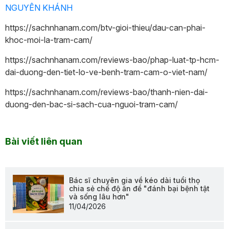
NGUYÊN KHÁNH
https://sachnhanam.com/btv-gioi-thieu/dau-can-phai-
khoc-moi-la-tram-cam/
https://sachnhanam.com/reviews-bao/phap-luat-tp-hcm-
dai-duong-den-tiet-lo-ve-benh-tram-cam-o-viet-nam/
https://sachnhanam.com/reviews-bao/thanh-nien-dai-
duong-den-bac-si-sach-cua-nguoi-tram-cam/
Bài viết liên quan
Bác sĩ chuyên gia về kéo dài tuổi thọ
chia sẻ chế độ ăn để "đánh bại bệnh tật
và sống lâu hơn"
11/04/2026