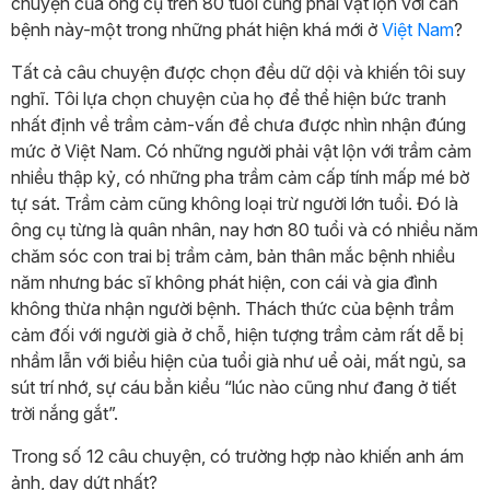
chuyện của ông cụ trên 80 tuổi cũng phải vật lộn với căn
bệnh này-một trong những phát hiện khá mới ở
Việt Nam
?
Tất cả câu chuyện được chọn đều dữ dội và khiến tôi suy
nghĩ. Tôi lựa chọn chuyện của họ để thể hiện bức tranh
nhất định về trầm cảm-vấn đề chưa được nhìn nhận đúng
mức ở Việt Nam. Có những người phải vật lộn với trầm cảm
nhiều thập kỷ, có những pha trầm cảm cấp tính mấp mé bờ
tự sát. Trầm cảm cũng không loại trừ người lớn tuổi. Đó là
ông cụ từng là quân nhân, nay hơn 80 tuổi và có nhiều năm
chăm sóc con trai bị trầm cảm, bản thân mắc bệnh nhiều
năm nhưng bác sĩ không phát hiện, con cái và gia đình
không thừa nhận người bệnh. Thách thức của bệnh trầm
cảm đối với người già ở chỗ, hiện tượng trầm cảm rất dễ bị
nhầm lẫn với biểu hiện của tuổi già như uể oải, mất ngủ, sa
sút trí nhớ, sự cáu bẳn kiểu “lúc nào cũng như đang ở tiết
trời nắng gắt”.
Trong số 12 câu chuyện, có trường hợp nào khiến anh ám
ảnh, day dứt nhất?