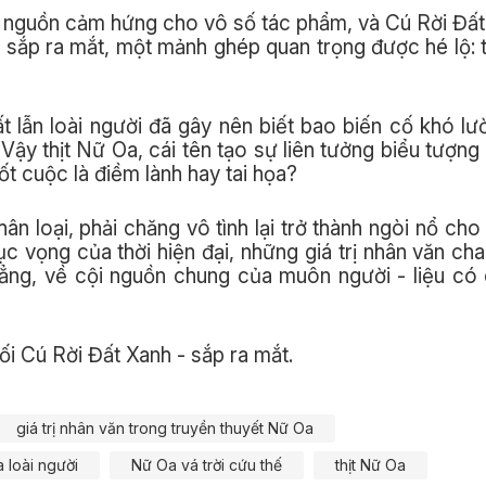
nh nguồn cảm hứng cho vô số tác phẩm, và Cú Rời Đấ
i sắp ra mắt, một mảnh ghép quan trọng được hé lộ: 
 lẫn loài người đã gây nên biết bao biến cố khó lườ
Vậy thịt Nữ Oa, cái tên tạo sự liên tưởng biểu tượng
rốt cuộc là điềm lành hay tai họa?
ân loại, phải chăng vô tình lại trở thành ngòi nổ cho
ục vọng của thời hiện đại, những giá trị nhân văn ch
đẳng, về cội nguồn chung của muôn người - liệu c
ối Cú Rời Đất Xanh - sắp ra mắt.
giá trị nhân văn trong truyền thuyết Nữ Oa
 loài người
Nữ Oa vá trời cứu thế
thịt Nữ Oa