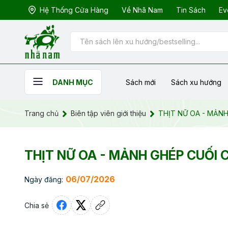
Hệ Thống Cửa Hàng
Về Nhã Nam
Tin Sách
Ev
Sách mới
Sách xu hướng
DANH MỤC
Trang chủ
Biên tập viên giới thiệu
THỊT NỮ OA - MẢN
THỊT NỮ OA - MẢNH GHÉP CUỐI
06/07/2026
Ngày đăng:
Chia sẻ