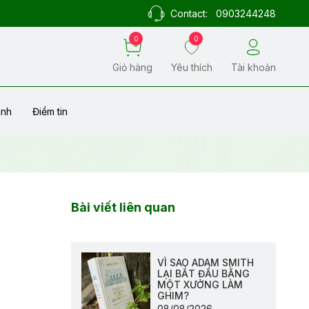
Contact:
0903244248
0
0
Giỏ hàng
Yêu thích
Tài khoản
ành
Điểm tin
Bài viết liên quan
VÌ SAO ADAM SMITH
LẠI BẮT ĐẦU BẰNG
MỘT XƯỞNG LÀM
GHIM?
08/08/2026