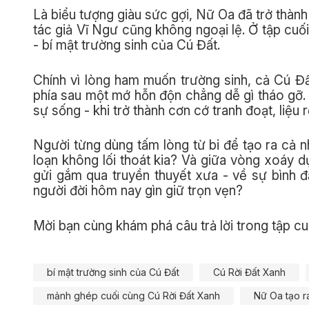
Là biểu tượng giàu sức gợi, Nữ Oa đã trở thà
tác giả Vĩ Ngư cũng không ngoại lệ. Ở tập cuố
- bí mật trường sinh của Cú Đất.
Chính vì lòng ham muốn trường sinh, cả Cú Đất
phía sau một mớ hỗn độn chẳng dễ gì tháo gỡ. 
sự sống - khi trở thành cơn cớ tranh đoạt, liệu 
Người từng dùng tấm lòng từ bi để tạo ra cả nh
loạn không lối thoát kia? Và giữa vòng xoáy d
gửi gắm qua truyền thuyết xưa - về sự bình 
người đời hôm nay gìn giữ trọn vẹn?
Mời bạn cùng khám phá câu trả lời trong tập cu
bí mật trường sinh của Cú Đất
Cú Rời Đất Xanh
mảnh ghép cuối cùng Cú Rời Đất Xanh
Nữ Oa tạo ra