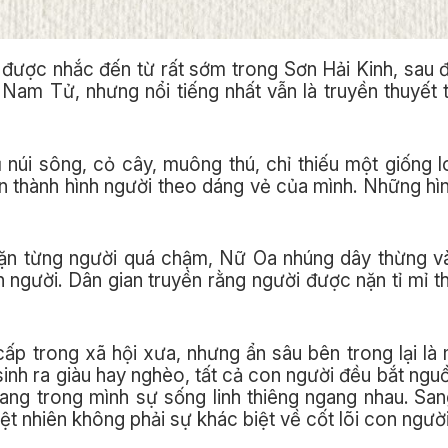
 được nhắc đến từ rất sớm trong Sơn Hải Kinh, sau
 Nam Tử, nhưng nổi tiếng nhất vẫn là truyền thuyết t
 núi sông, cỏ cây, muông thú, chỉ thiếu một giống lo
n thành hình người theo dáng vẻ của mình. Những hì
nặn từng người quá chậm, Nữ Oa nhúng dây thừng và
 người. Dân gian truyền rằng người được nặn tỉ mỉ th
i cấp trong xã hội xưa, nhưng ẩn sâu bên trong lại là
sinh ra giàu hay nghèo, tất cả con người đều bắt ngu
ang trong mình sự sống linh thiêng ngang nhau. Sa
t nhiên không phải sự khác biệt về cốt lõi con người