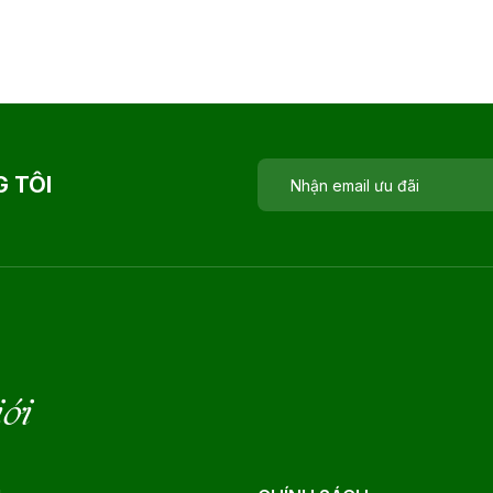
 TÔI
iới