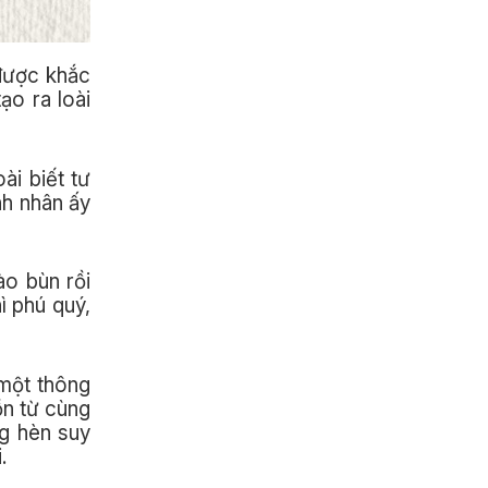
 được khắc
ạo ra loài
ài biết tư
nh nhân ấy
o bùn rồi
ì phú quý,
 một thông
ồn từ cùng
ng hèn suy
.