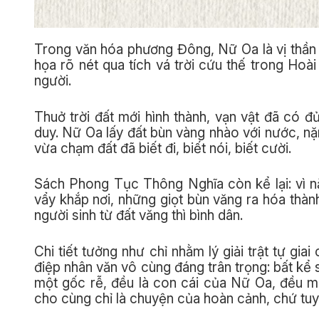
Trong văn hóa phương Đông, Nữ Oa là vị thần
họa rõ nét qua tích vá trời cứu thế trong Hoài
người.
Thuở trời đất mới hình thành, vạn vật đã có đủ
duy. Nữ Oa lấy đất bùn vàng nhào với nước, nặ
vừa chạm đất đã biết đi, biết nói, biết cười.
Sách Phong Tục Thông Nghĩa còn kể lại: vì 
vẩy khắp nơi, những giọt bùn văng ra hóa thành
người sinh từ đất văng thì bình dân.
Chi tiết tưởng như chỉ nhằm lý giải trật tự gia
điệp nhân văn vô cùng đáng trân trọng: bất kể 
một gốc rễ, đều là con cái của Nữ Oa, đều m
cho cùng chỉ là chuyện của hoàn cảnh, chứ tuyệ