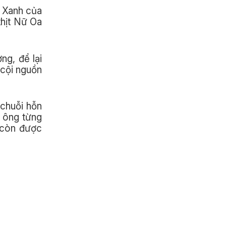
t Xanh của
thịt Nữ Oa
ng, để lại
 cội nguồn
 chuỗi hỗn
a ông từng
ó còn được