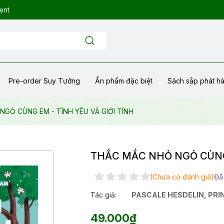
ent
Pre-order Suy Tưởng
Ẩn phẩm đặc biệt
Sách sắp phát h
GỎ CÙNG EM - TÌNH YÊU VÀ GIỚI TÍNH
THẮC MẮC NHỎ NGỎ CÙNG 
(Chưa có đánh giá)
Đã
Tác giả:
PASCALE HESDELIN
,
PRI
49.000₫