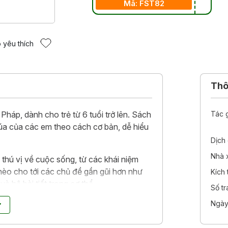
Mã: FST82
 yêu thích
Thôn
áp, dành cho trẻ từ 6 tuổi trở lên. Sách
Tác 
úa của các em theo cách cơ bản, dễ hiểu
Dịch 
Nhà 
hú vị về cuộc sống, từ các khái niệm
hèo cho tới các chủ đề gần gũi hơn như
Kích
và hệ bài tiết trong cơ thể.
Số t
 đoàn xuất bản Bayard Milan của Pháp,
Ngày
a giáo dục, cũng như chuyên gia trong