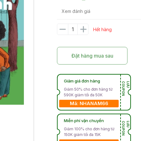
Xem đánh giá
Hết hàng
Đặt hàng mua sau
Giảm giá đơn hàng
N
L
Ư
U
C
O
U
P
O
Giảm 50% cho đơn hàng từ
590K giảm tối đa 50K
Mã: NHANAM66
Miễn phí vận chuyển
N
L
Ư
U
C
O
U
P
O
Giảm 100% cho đơn hàng từ
150K giảm tối đa 15K