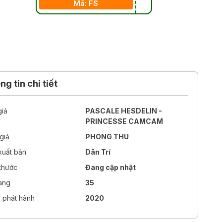
Mã: FS
g tin chi tiết
giả
PASCALE HESDELIN -
PRINCESSE CAMCAM
giả
PHONG THU
xuất bản
Dân Trí
 thước
Đang cập nhật
rang
35
 phát hành
2020