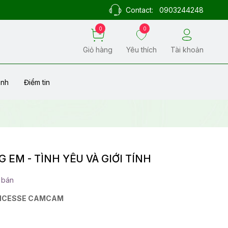
Contact:
0903244248
0
0
Giỏ hàng
Yêu thích
Tài khoản
ành
Điểm tin
EM - TÌNH YÊU VÀ GIỚI TÍNH
 bán
NCESSE CAMCAM