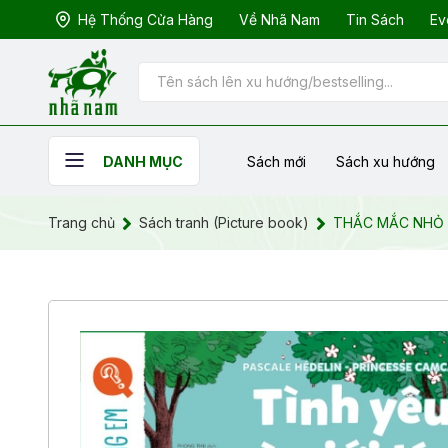
Hệ Thống Cửa Hàng
Về Nhã Nam
Tin Sách
Ev
Sách mới
Sách xu hướng
DANH MỤC
Trang chủ
Sách tranh (Picture book)
THẮC MẮC NHỎ N