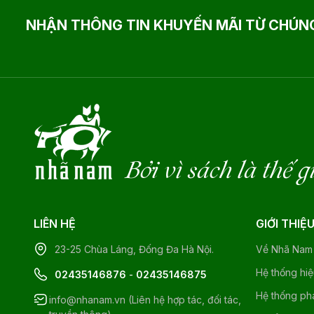
NHẬN THÔNG TIN KHUYẾN MÃI TỪ CHÚNG
Bởi vì sách là thế g
LIÊN HỆ
GIỚI THIỆ
23-25 Chùa Láng, Đống Đa Hà Nội.
Về Nhã Nam
Hệ thống hi
02435146876
-
02435146875
Hệ thống ph
info@nhanam.vn (Liên hệ hợp tác, đối tác,