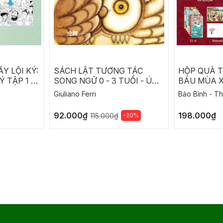
Y LỘI KÝ:
SÁCH LẬT TƯƠNG TÁC
HỘP QUÀ T
Ý TẬP 1 -
SONG NGỮ 0 - 3 TUỔI - Ú
BÁU MÙA 
Ý TẬP 2
OÀ
Giuliano Ferri
Bảo Bình - T
92.000₫
198.000₫
-20%
115.000₫