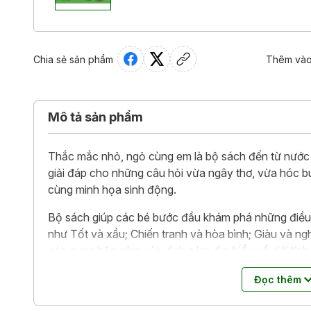
Chia sẻ sản phẩm
Thêm vào
Mô tả sản phẩm
Thắc mắc nhỏ, ngỏ cùng em là bộ sách đến từ nước Ph
giải đáp cho những câu hỏi vừa ngây thơ, vừa hóc b
cùng minh họa sinh động.
Bộ sách giúp các bé bước đầu khám phá những điều t
như Tốt và xầu; Chiến tranh và hòa bình; Giàu và ng
các cung bậc cảm xúc, tình cảm, tìm hiểu về giới tính 
Đây là bộ sách rất lớn với gần 100 tựa sách của tập
Đọc thêm
mỗi cuốn đều được viết và tư vấn bởi các chuyên gi