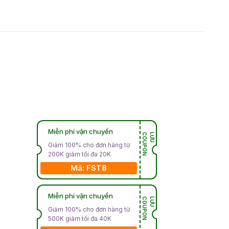
Miễn phí vận chuyển
N
L
Ư
U
C
O
U
P
O
Giảm 100% cho đơn hàng từ
200K giảm tối đa 20K
Mã: FST8
Miễn phí vận chuyển
N
L
Ư
U
C
O
U
P
O
Giảm 100% cho đơn hàng từ
500K giảm tối đa 40K