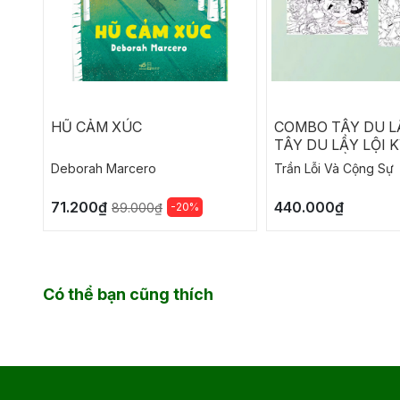
HŨ CẢM XÚC
COMBO TÂY DU LẦ
TÂY DU LẦY LỘI K
TÂY DU LẦY LỘI K
Deborah Marcero
Trần Lỗi Và Cộng Sự
71.200₫
440.000₫
-20%
89.000₫
Có thể bạn cũng thích