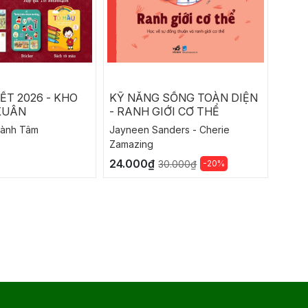
ẾT 2026 - KHO
KỸ NĂNG SỐNG TOÀN DIỆN
KỸ 
XUÂN
- RANH GIỚI CƠ THỂ
- TH
hành Tâm
Jayneen Sanders - Cherie
Jayne
Zamazing
Zama
24.000₫
24.0
-20%
30.000₫