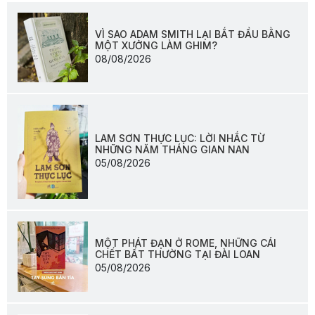
VÌ SAO ADAM SMITH LẠI BẮT ĐẦU BẰNG
MỘT XƯỞNG LÀM GHIM?
08/08/2026
LAM SƠN THỰC LỤC: LỜI NHẮC TỪ
NHỮNG NĂM THÁNG GIAN NAN
05/08/2026
MỘT PHÁT ĐẠN Ở ROME, NHỮNG CÁI
CHẾT BẤT THƯỜNG TẠI ĐÀI LOAN
05/08/2026