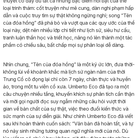
thuyết có đầy đủ tất cả những đặc điểm nổi bật của thể
loại trinh thám: cốt truyện như mê cung, dàn nghi phạm hấp
dẫn và cuộc truy tìm sự thật không ngừng nghỉ; song “Tên
của đóa hồng” đã phá bỏ và vượt qua các quy ước của thể
loại này, dệt nên nhiều lớp chi tiết như lịch sử, siêu hư cấu,
tranh luận thần học và triết học, nâng nó lên thành một tác
phẩm có chiều sâu, bất chấp mọi sự phân loại dễ dàng.
Nhìn chung, “Tên của đóa hồng” là một ký ức lớn, đưa thời-
không lùi về khoảnh khắc mà lịch sử ngàn năm của thời
Trung Cổ cô đọng lại chỉ còn 7 ngày, chân thực và huyền
ảo, trong một tu viện cổ xưa. Umberto Eco đã tạo ra một
câu chuyện nhiều tầng, khuyến khích sự phân tích cẩn thận
và mời gọi người đọc suy ngẫm những câu hỏi vượt thời
gian về bản chất của sự thật, việc theo đuổi kiến thức và
sức mạnh của sự diễn giải. Như chính Umberto Eco đã viết
sau khi hoàn thành cuốn sách: “Văn bản đã hoàn tất, và tự
nó nảy sinh những tương quan ngữ nghĩa mới của nó. Dù