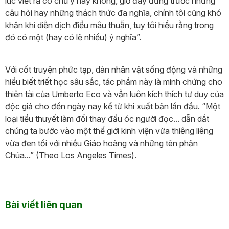
lúc viết ra có chủ ý hay không, giờ đây đứng trước những
câu hỏi hay những thách thức đa nghĩa, chính tôi cũng khó
khăn khi diễn dịch điều mâu thuẫn, tuy tôi hiểu rằng trong
đó có một (hay có lẽ nhiều) ý nghĩa”.
Với cốt truyện phức tạp, dàn nhân vật sống động và những
hiểu biết triết học sâu sắc, tác phẩm này là minh chứng cho
thiên tài của Umberto Eco và vẫn luôn kích thích tư duy của
độc giả cho đến ngày nay kể từ khi xuất bản lần đầu. “Một
loại tiểu thuyết làm đổi thay đầu óc người đọc... dẫn dắt
chúng ta bước vào một thế giới kinh viện vừa thiêng liêng
vừa đen tối với nhiều Giáo hoàng và những tên phản
Chúa...” (Theo Los Angeles Times).
Bài viết liên quan