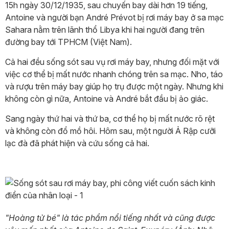
15h ngày 30/12/1935, sau chuyến bay dài hơn 19 tiếng,
Antoine và người bạn André Prévot bị rơi máy bay ở sa mạc
Sahara nằm trên lãnh thổ Libya khi hai người đang trên
đường bay tới TPHCM (Việt Nam).
Cả hai đều sống sót sau vụ rơi máy bay, nhưng đối mặt với
việc cơ thể bị mất nước nhanh chóng trên sa mạc. Nho, táo
và rượu trên máy bay giúp họ trụ được một ngày. Nhưng khi
không còn gì nữa, Antoine và André bắt đầu bị ảo giác.
Sang ngày thứ hai và thứ ba, cơ thể họ bị mất nước rõ rệt
và không còn đổ mồ hôi. Hôm sau, một người Ả Rập cưỡi
lạc đà đã phát hiện và cứu sống cả hai.
"Hoàng tử bé" là tác phẩm nổi tiếng nhất và cũng được