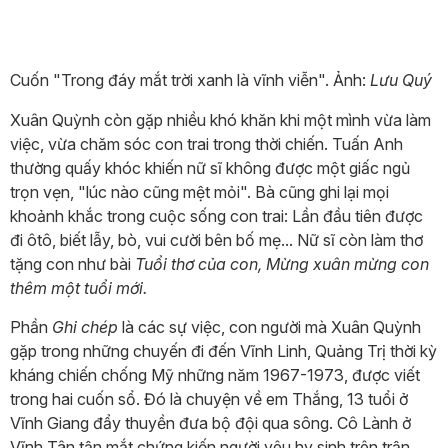
Cuốn "Trong đáy mắt trời xanh là vĩnh viễn". Ảnh:
Lưu Quý
Xuân Quỳnh còn gặp nhiều khó khăn khi một mình vừa làm
việc, vừa chăm sóc con trai trong thời chiến. Tuấn Anh
thường quấy khóc khiến nữ sĩ không được một giấc ngủ
trọn vẹn, "lúc nào cũng mệt mỏi". Bà cũng ghi lại mọi
khoảnh khắc trong cuộc sống con trai: Lần đầu tiên được
đi ôtô, biết lẫy, bò, vui cười bên bố mẹ... Nữ sĩ còn làm thơ
tặng con như bài
Tuổi thơ của con, Mừng xuân mừng con
thêm một tuổi mới.
Phần
Ghi chép
là các sự việc, con người mà Xuân Quỳnh
gặp trong những chuyến đi đến Vĩnh Linh, Quảng Trị thời kỳ
kháng chiến chống Mỹ những năm 1967-1973, được viết
trong hai cuốn sổ. Đó là chuyện về em Thắng, 13 tuổi ở
Vĩnh Giang đẩy thuyền đưa bộ đội qua sông. Cô Lành ở
Vĩnh Tân tận mắt chứng kiến người yêu hy sinh trên trận