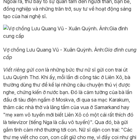
Ngoài ra, thư bày tỏ sự quan tâm đến người thân, bạn bè,
đồng nghiệp và những trăn trở, suy tư về hoạt động sáng
tạo của hai nghệ sĩ.
Vợ chồng Lưu Quang Vũ - Xuân Quỳnh. Ảnh:
Gia đình cung
cấp
Viết riêng gửi con
là những bức thư nữ sĩ gửi con trai út
Lưu Quỳnh Thơ. Khi ấy, mỗi lần đi công tác ở Liên Xô, bà
thường dùng thư để kể lại những câu chuyện thú vị được
nghe, chứng kiến ở nước bạn. Đó là cảm tưởng của bà lần
đầu đi tàu điện ngầm ở Moskva, đi qua sa mạc Karakum,
thăm các nhà thờ và lăng tẩm của vua ở Samarkand hay
"mẹ xem vô tuyến mới biết Liên Xô có một cái rất thích đó
là televízor (tiếng Nga là cầu vô tuyến)". Qua đó, bà gửi
gắm tình cảm nhớ thương tới con. Nữ sĩ dặn con trai: "Các
thư mẹ viết cho con, con cất giữ cho mẹ, vì đấy coi như ghi