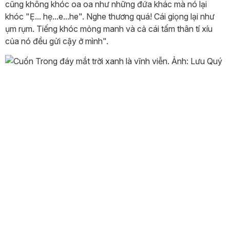
cũng không khóc oa oa như những đứa khác mà nó lại
khóc "Ẹ... hẹ...e...he". Nghe thương quá! Cái giọng lại như
ụm rụm. Tiếng khóc mỏng manh và cả cái tấm thân tí xíu
của nó đều gửi cậy ở mình".