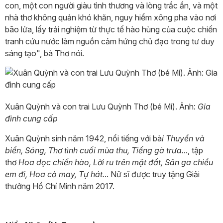
con, một con người giàu tình thương và lòng trắc ẩn, và một
nhà thơ không quản khó khăn, nguy hiểm xông pha vào nơi
bão lửa, lấy trải nghiệm từ thực tế hào hùng của cuộc chiến
tranh cứu nước làm nguồn cảm hứng chủ đạo trong tư duy
sáng tạo", bà Thơ nói.
Xuân Quỳnh và con trai Lưu Quỳnh Thơ (bé Mí). Ảnh:
Gia
đình cung cấp
Xuân Quỳnh sinh năm 1942, nổi tiếng với bà
i Thuyền và
biển, Sóng, Thơ tình cuối mùa thu, Tiếng gà trưa.
.., tập
thơ
Hoa dọc chiến hào, Lời ru trên mặt đất, Sân ga chiều
em đi, Hoa cỏ may, Tự hát.
.. Nữ sĩ được truy tặng Giải
thưởng Hồ Chí Minh năm 2017.