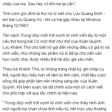
chép của mẹ. Sau này có khi mẹ lại cần".
Tình cảm gia đình
là thư nữ sĩ viết cho Lưu Quang Định -
em trai Lưu Quang Vũ - khi cả hai gặp nhau tại Moskva
tháng 12/1987.
Tên sách
Trong đáy mắt trời xanh là vĩnh viễn
lấy từ một
câu thơ trong bài
Có một thời như thế
của Xuân Quỳnh.
Lưu Khánh Thơ cho biết nó gợi đến những điều có giá trị và
vĩnh viễn, như những tác phẩm nữ sĩ để lại cho nền văn
học nước nhà, được nhiều thế hệ độc giả yêu mến.
Theo bà Khánh Thơ, từ những trang nhật ký, ghi chép cụ
thể, người đọc hiểu hơn về tâm tư tình cảm, chất liệu cuộc
sống đã góp phần làm nên những sáng tác của Xuân
Quỳnh. Khi biên soạn, bà đã chỉnh sửa một số cách viết
cho phù hợp với quy tắc chính tả hiện nay.
"
Trong đáy mắt trời xanh là vĩnh viễn
cho thấy hình ảnh
một người mẹ chan chứa tình mẫu tử, hết mực yêu thương