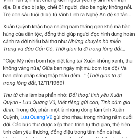
địa. Địa đạo bị sập, chết 61 người, đào ba ngày không nổi.
Trẻ con sáu tuổi đi bộ từ Vĩnh Linh ra Nghệ An để sơ tán...
Xuân Quỳnh khắc họa những năm tháng gian khổ mà hào
hùng của dân tộc, đồng thời giúp người đọc hình dung hoàn
cảnh ra đời nhiều bài thơ như
Những chuyện hò miền
Trung và đảo Cồn Cỏ, Thời gian ta đi trong lòng đất...
"Giặc Mỹ ném bom hủy diệt làng ta/ Xuân không xanh, thu
không vàng nữa/ Giữa ban ngày mịt mù bom tọa độ/ Và
ban đêm pháp sáng thắp thâu đêm..." (
Thời gian ta đi
trong lòng đất
, 12/11/1969).
Thư từ
chia làm ba phần nhỏ:
Đối thoại tình yêu Xuân
Quỳnh - Lưu Quang Vũ, Viết riêng gửi con, Tình cảm gia
đình
. Trong đó, phần một
là những dòng tâm tình Xuân
Quỳnh,
Lưu Quang Vũ
gửi cho nhau trong những năm cuối
đời. Các bức thư được xếp theo trình tự thời gian, thể hiện
tình cảm yêu thương, đồng điệu trong tâm hồn cả hai.