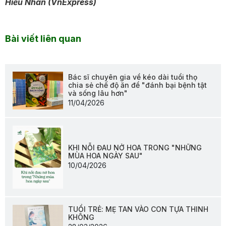
Hiểu Nhân (VnExpress)
Bài viết liên quan
Bác sĩ chuyên gia về kéo dài tuổi thọ
chia sẻ chế độ ăn để "đánh bại bệnh tật
và sống lâu hơn"
11/04/2026
KHI NỖI ĐAU NỞ HOA TRONG "NHỮNG
MÙA HOA NGÀY SAU"
10/04/2026
TUỔI TRẺ: MẸ TAN VÀO CON TỰA THINH
KHÔNG