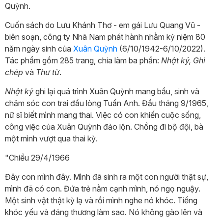
Quỳnh.
Cuốn sách do Lưu Khánh Thơ - em gái Lưu Quang Vũ -
biên soạn, công ty Nhã Nam phát hành nhằm kỷ niệm 80
năm ngày sinh của
Xuân Quỳnh
(6/10/1942-6/10/2022).
Tác phẩm gồm 285 trang, chia làm ba phần:
Nhật ký, Ghi
chép
và
Thư từ
.
Nhật ký
ghi lại quá trình Xuân Quỳnh mang bầu, sinh và
chăm sóc con trai đầu lòng Tuấn Anh. Đầu tháng 9/1965,
nữ sĩ biết mình mang thai. Việc có con khiến cuộc sống,
công việc của Xuân Quỳnh đảo lộn. Chồng đi bộ đội, bà
một mình vượt qua thai kỳ.
"Chiều 29/4/1966
Đây con mình đây. Mình đã sinh ra một con người thật sự,
mình đã có con. Đứa trẻ nằm cạnh mình, nó ngọ nguậy.
Một sinh vật thật kỳ lạ và rồi mình nghe nó khóc. Tiếng
khóc yếu và đáng thương làm sao. Nó không gào lên và