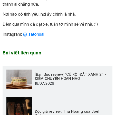
thành ai chăng nữa.
Nơi nào có tình yêu, nơi ấy chính là nhà.
Đêm qua mình đã đặt xe, tuần tới mình sẽ về nhà. :')
Instagram:
@_satohsai
Bài viết liên quan
[Bạn đọc review]“CÚ RỜI ĐẤT XANH 2” -
ĐIỂM CHUYỂN HOÀN HẢO
16/07/2026
Độc giả review: Thú Hoang của Joël