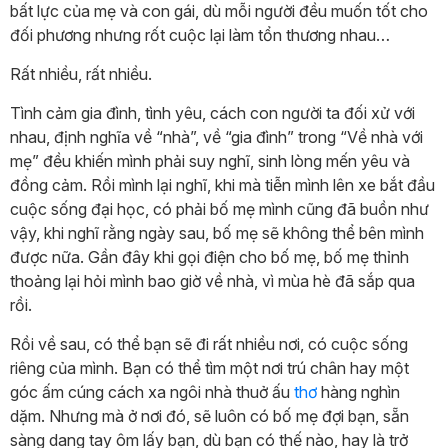
bất lực của mẹ và con gái, dù mỗi người đều muốn tốt cho
đối phương nhưng rốt cuộc lại làm tổn thương nhau…
Rất nhiều, rất nhiều.
Tình cảm gia đình, tình yêu, cách con người ta đối xử với
nhau, định nghĩa về “nhà”, về “gia đình” trong “Về nhà với
mẹ” đều khiến mình phải suy nghĩ, sinh lòng mến yêu và
đồng cảm. Rồi mình lại nghĩ, khi mà tiễn mình lên xe bắt đầu
cuộc sống đại học, có phải bố mẹ mình cũng đã buồn như
vậy, khi nghĩ rằng ngày sau, bố mẹ sẽ không thể bên mình
được nữa. Gần đây khi gọi điện cho bố mẹ, bố mẹ thỉnh
thoảng lại hỏi mình bao giờ về nhà, vì mùa hè đã sắp qua
rồi.
Rồi về sau, có thể bạn sẽ đi rất nhiều nơi, có cuộc sống
riêng của mình. Bạn có thể tìm một nơi trú chân hay một
góc ấm cúng cách xa ngôi nhà thuở ấu
thơ
hàng nghìn
dặm. Nhưng mà ở nơi đó, sẽ luôn có bố mẹ đợi bạn, sẵn
sàng dang tay ôm lấy bạn, dù bạn có thế nào, hay là trở