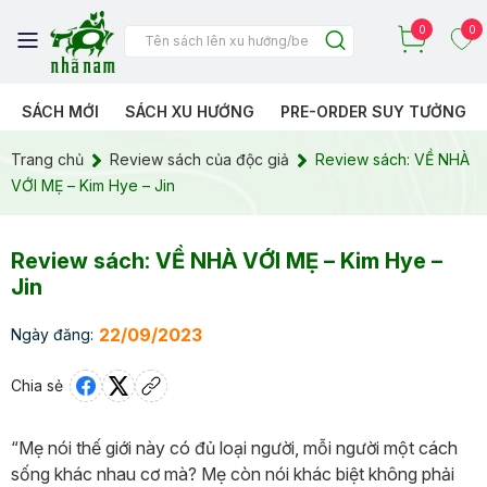
0
0
SÁCH MỚI
SÁCH XU HƯỚNG
PRE-ORDER SUY TƯỞNG
Trang chủ
Review sách của độc giả
Review sách: VỀ NHÀ
VỚI MẸ – Kim Hye – Jin
Review sách: VỀ NHÀ VỚI MẸ – Kim Hye –
Jin
22/09/2023
Ngày đăng:
Chia sẻ
“Mẹ nói thế giới này có đủ loại người, mỗi người một cách
sống khác nhau cơ mà? Mẹ còn nói khác biệt không phải