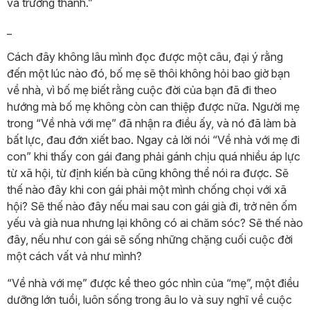
và trưởng thành.”
_
Cách đây không lâu mình đọc được một câu, đại ý rằng
đến một lúc nào đó, bố mẹ sẽ thôi không hỏi bao giờ bạn
về nhà, vì bố mẹ biết rằng cuộc đời của bạn đã đi theo
hướng mà bố mẹ không còn can thiệp được nữa. Người mẹ
trong “Về nhà với mẹ” đã nhận ra điều ấy, và nó đã làm bà
bất lực, đau đớn xiết bao. Ngay cả lời nói “Về nhà với mẹ đi
con” khi thấy con gái đang phải gánh chịu quá nhiều áp lực
từ xã hội, từ định kiến bà cũng không thể nói ra được. Sẽ
thế nào đây khi con gái phải một mình chống chọi với xã
hội? Sẽ thế nào đây nếu mai sau con gái già đi, trở nên ốm
yếu và già nua nhưng lại không có ai chăm sóc? Sẽ thế nào
đây, nếu như con gái sẽ sống những chặng cuối cuộc đời
một cách vất vả như mình?
“Về nhà với mẹ” được kể theo góc nhìn của “mẹ”, một điều
dưỡng lớn tuổi, luôn sống trong âu lo và suy nghĩ về cuộc