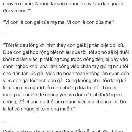
chuyện gì xấu. Nhưng tại sao những lời ấy luôn là ngoại lệ
đối với con?”
“Vì con là con gái của mẹ mà. Vì con là con của mẹ.”
…
“Tôi rất đau lòng khi nhìn thấy con gái bị phân biệt đối xử.
Đứa con gái học rộng biết nhiều của tôi, tôi sợ nó sẽ bị đuổi
khỏi nơi làm việc, phải lúng túng trước đồng tiền, bị đẩy vào
cảnh nghèo khổ, phải làm công việc chân tay giống như tôi
cho đến tận lúc già. Việc đó hoàn toàn không liên quan đến
việc con gái tôi thích con gái. Cũng không phải tôi đang kể
lể mong các người hiểu cho những đứa trẻ đó. Tôi chỉ
mong các người để chúng yên và đối xử bình thường với
chúng, để chúng có thể làm những việc mà chúng giỏi. Đó
là tất cả những gì tôi mong muốn.”
_
Cuốn sách này hay và cảm động đến nỗi mình đã không