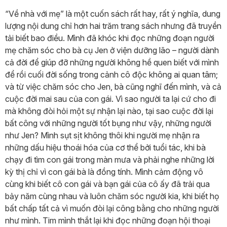
“Về nhà với mẹ” là một cuốn sách rất hay, rất ý nghĩa, dung
lượng nội dung chỉ hơn hai trăm trang sách nhưng đã truyền
tải biết bao điều. Mình đã khóc khi đọc những đoạn người
mẹ chăm sóc cho bà cụ Jen ở viện dưỡng lão – người dành
cả đời để giúp đỡ những người không hề quen biết với mình
để rồi cuối đời sống trong cảnh cô độc không ai quan tâm;
và từ việc chăm sóc cho Jen, bà cũng nghĩ đến mình, và cả
cuộc đời mai sau của con gái. Vì sao người ta lại cứ cho đi
mà không đòi hỏi một sự nhận lại nào, tại sao cuộc đời lại
bất công với những người tốt bụng như vậy, những người
như Jen? Mình sụt sịt không thôi khi người mẹ nhận ra
những dấu hiệu thoái hóa của cơ thể bởi tuổi tác, khi bà
chạy đi tìm con gái trong màn mưa và phải nghe những lời
kỳ thị chỉ vì con gái bà là đồng tính. Mình cảm động vô
cùng khi biết cô con gái và bạn gái của cô ấy đã trải qua
bảy năm cùng nhau và luôn chăm sóc người kia, khi biết họ
bất chấp tất cả vì muốn đòi lại công bằng cho những người
như mình. Tim mình thắt lại khi đọc những đoạn hội thoại