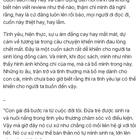
biết nên viết review như thế nào, thậm chí mình đã nghĩ
rằng, hay là cứ đăng luôn lên rồi bảo, mọi người ơi đọc đi,
cuốn này thiệt hay, hay lắm.
Tình yêu, hiện thực, sự u ám đắng cay hay mất mát, dự
cảm về tương lai trong câu chuyện khiến mình đau lòng
chết mất. Đây là một cuốn sách rất dễ khiến cho người ta
sinh lòng đồng cảm. Và mình, khi đọc sách, mình như nhìn
thấy hình ảnh không chỉ của mẹ, mà cả bố mình trong này.
Những lo âu, trăn trở và tình thương mà bố mẹ dành cho
con cái, mình chưa bao giờ biết rằng thì ra tình yêu lại có thể
khiến cho người ta buồn đến vậy.
_
“Con gái đã bước ra từ cuộc đời tôi. Đứa trẻ được sinh ra
và nuôi nấng trong tình yêu thương chăm sóc vô điều kiện.
Vậy mà giờ đây nó cư xử như chẳng có mối liên hệ gì với tôi
hết. Nó cư xử như thể bản thân nó tự mình sinh ra, lớn lên