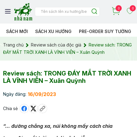
0
0
SÁCH MỚI
SÁCH XU HƯỚNG
PRE-ORDER SUY TƯỞNG
Trang chủ
Review sách của độc giả
Review sách: TRONG
ĐÁY MẮT TRỜI XANH LÀ VĨNH VIỄN – Xuân Quỳnh
Review sách: TRONG ĐÁY MẮT TRỜI XANH
LÀ VĨNH VIỄN – Xuân Quỳnh
16/09/2023
Ngày đăng:
Chia sẻ
“… đường chẳng xa, núi không mấy cách chia