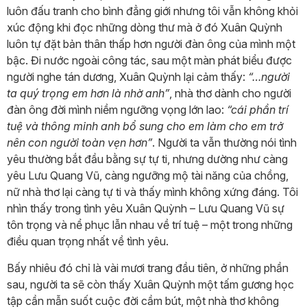
luôn đấu tranh cho bình đẳng giới nhưng tôi vẫn không khỏi
xúc động khi đọc những dòng thư mà ở đó Xuân Quỳnh
luôn tự đặt bản thân thấp hơn người đàn ông của mình một
bậc. Đi nước ngoài công tác, sau một màn phát biểu được
người nghe tán dương, Xuân Quỳnh lại cảm thấy:
“…người
ta quý trọng em hơn là nhờ anh”
, nhà thơ dành cho người
đàn ông đời mình niềm ngưỡng vọng lớn lao:
“cái phần trí
tuệ và thông minh anh bổ sung cho em làm cho em trở
nên con người toàn vẹn hơn”
. Người ta vẫn thường nói tình
yêu thường bắt đầu bằng sự tự ti, nhưng dường như càng
yêu Lưu Quang Vũ, càng ngưỡng mộ tài năng của chồng,
nữ nhà thơ lại càng tự ti và thấy mình không xứng đáng. Tôi
nhìn thấy trong tình yêu Xuân Quỳnh – Lưu Quang Vũ sự
tôn trọng và nể phục lẫn nhau về trí tuệ – một trong những
điều quan trọng nhất về tình yêu.
Bấy nhiêu đó chỉ là vài mươi trang đầu tiên, ở những phần
sau, người ta sẽ còn thấy Xuân Quỳnh một tấm gương học
tập cần mẫn suốt cuộc đời cầm bút, một nhà thơ không