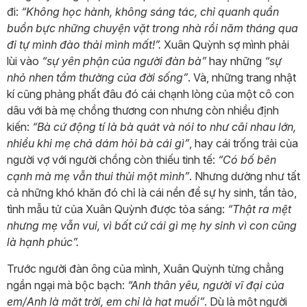
đi:
“Không học hành, không sáng tác, chỉ quanh quẩn
buồn bực những chuyện vặt trong nhà rồi năm tháng qua
đi tự mình đào thải mình mất!”.
Xuân Quỳnh sợ mình phải
lùi vào
“sự yên phận của người đàn bà”
hay những
“sự
nhỏ nhen tầm thường của đời sống”
. Và, những trang nhật
kí cũng phảng phất đâu đó cái chạnh lòng của một cô con
dâu với bà mẹ chồng thương con nhưng còn nhiều định
kiến:
“Bà cứ động tí là bà quát và nói to như cãi nhau lớn,
nhiều khi mẹ chả dám hỏi bà cái gì”
, hay cái trống trải của
người vợ với người chồng còn thiếu tinh tế:
“Có bố bên
cạnh mà mẹ vẫn thui thủi một mình”
. Nhưng dường như tất
cả những khó khăn đó chỉ là cái nền để sự hy sinh, tần tảo,
tình mẫu tử của Xuân Quỳnh được tỏa sáng:
“Thật ra mệt
nhưng mẹ vẫn vui, vì bất cứ cái gì mẹ hy sinh vì con cũng
là hạnh phúc”.
Trước người đàn ông của mình, Xuân Quỳnh từng chẳng
ngần ngại mà bộc bạch:
“Anh thân yêu, người vĩ đại của
em/Anh là mặt trời, em chỉ là hạt muối”
. Dù là một người