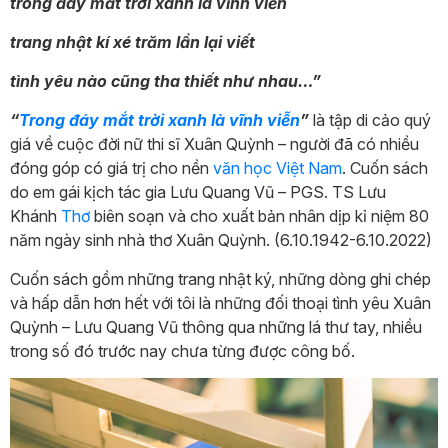
trong đáy mắt trời xanh là vĩnh viễn
trang nhật kí xé trăm lần lại viết
tình yêu nào cũng tha thiết như nhau…”
“
Trong đáy mắt trời xanh là vĩnh viễn
”
là tập di cảo quý
giá về cuộc đời nữ thi sĩ Xuân Quỳnh – người đã có nhiều
đóng góp có giá trị cho nền
văn học
Việt Nam
. Cuốn sách
do em gái kịch tác gia Lưu Quang Vũ – PGS. TS Lưu
Khánh
Thơ
biên soạn và cho xuất bản nhân dịp kỉ niệm 80
năm ngày sinh nhà thơ Xuân Quỳnh. (6.10.1942-6.10.2022)
Cuốn sách gồm những trang nhật ký, những dòng ghi chép
và hấp dẫn hơn hết với tôi là những đối thoại tình yêu Xuân
Quỳnh – Lưu Quang Vũ thông qua những lá thư tay, nhiều
trong số đó trước nay chưa từng được công bố.