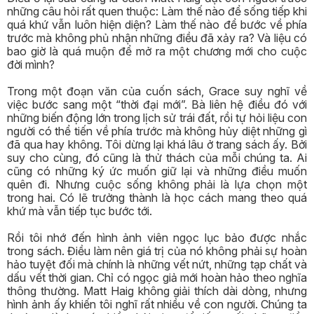
những câu hỏi rất quen thuộc: Làm thế nào để sống tiếp khi
quá khứ vẫn luôn hiện diện? Làm thế nào để bước về phía
trước mà không phủ nhận những điều đã xảy ra? Và liệu có
bao giờ là quá muộn để mở ra một chương mới cho cuộc
đời mình?
Trong một đoạn văn của cuốn sách, Grace suy nghĩ về
việc bước sang một “thời đại mới”. Bà liên hệ điều đó với
những biến động lớn trong lịch sử trái đất, rồi tự hỏi liệu con
người có thể tiến về phía trước mà không hủy diệt những gì
đã qua hay không. Tôi dừng lại khá lâu ở trang sách ấy. Bởi
suy cho cùng, đó cũng là thử thách của mỗi chúng ta. Ai
cũng có những ký ức muốn giữ lại và những điều muốn
quên đi. Nhưng cuộc sống không phải là lựa chọn một
trong hai. Có lẽ trưởng thành là học cách mang theo quá
khứ mà vẫn tiếp tục bước tới.
Rồi tôi nhớ đến hình ảnh viên ngọc lục bảo được nhắc
trong sách. Điều làm nên giá trị của nó không phải sự hoàn
hảo tuyệt đối mà chính là những vết nứt, những tạp chất và
dấu vết thời gian. Chỉ có ngọc giả mới hoàn hảo theo nghĩa
thông thường. Matt Haig không giải thích dài dòng, nhưng
hình ảnh ấy khiến tôi nghĩ rất nhiều về con người. Chúng ta