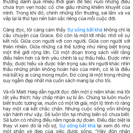
thường dành quá nhiều thời gian để tiếc nuối những điều
chưa trọn vẹn hoặc cố che giấu những khiếm khuyết của
mình. Trong khi đó, chính những tổn thương, sai lầm và va
vấp lại là thứ tạo nên bản sắc riêng của mỗi cuộc đời.
Càng đọc, tôi càng cảm thấy
Sự sống bất khả
không chỉ là
câu chuyện của Grace. Đó còn là một lời nhắc nhở về sự
kết nối. Giữa con người với con người. Giữa con người với
thiên nhiên. Giữa những cá thể tưởng như riêng biệt trong
một thế giới rộng lớn. Có một đoạn trong sách viết rằng
điều hiếm hơn cả tình yêu chính là sự thấu hiểu. Được nhìn
thấy, được hiểu và được trân trọng sau khi người khác nhìn
thấu những phần không hoàn hảo của mình, có lẽ là điều
mà bất kỳ ai cũng mong muốn. Đó cũng là một trong những
suy ngẫm đẹp nhất mà cuốn sách mang lại cho tôi.
Và rồi Matt Haig dẫn người đọc đến một ý niệm khác mà tôi
rất yêu thích: hãy chấp nhận sự bí ẩn. Chúng ta luôn muốn
biết trước tương lai, muốn có một lời giải, một lộ trình rõ ràng
hay một cái kết chắc chắn. Nhưng cuộc sống vốn không
vận hành như vậy. Sẽ luôn tồn tại những biến số chưa biết.
Sẽ luôn có những điều nằm ngoài dự đoán. Điều đặc biệt là
thay vì xem đó là nỗi sợ,
Sự sống bất khả
lại xem đó như
một phần vẻ đẹp của việc được sống. “Hãy đón nhận