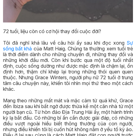
72 tuổi, liệu còn có cơ hội thay đổi cuộc đời?
Tôi đã nghĩ khá lâu về câu hỏi ấy sau khi đọc xong
Sự
sống bất khả
của Matt Haig. Chúng ta thường xem tuổi trẻ
là thời điểm dành cho những chuyến đi, những thay đổi và
những khởi đầu mới. Còn khi bước qua một độ tuổi nhất
định, cuộc sống dường như được mặc định là chậm lại, ổn
định hơn, thậm chí khép lại trong những thói quen quen
thuộc. Nhưng Grace Winters, người phụ nữ 72 tuổi ở trung
tâm câu chuyện này, khiến tôi nhìn mọi thứ theo một cách
khác.
Mang theo những mất mát và mặc cảm từ quá khứ, Grace
đến Ibiza sau khi bất ngờ được thừa kế một căn nhà từ một
người bạn cũ. Từ hòn đảo Địa Trung Hải ấy, một hành trình
kỳ lạ bắt đầu. Có những bí ẩn cần được giải đáp, có những
điều vượt ngoài hiểu biết thông thường của con người,
nhưng điều khiến tôi bị cuốn hút không nằm ở yếu tố kỳ ảo.
Điều ở lại sau cùng là cách Matt Haig đặt con người trước