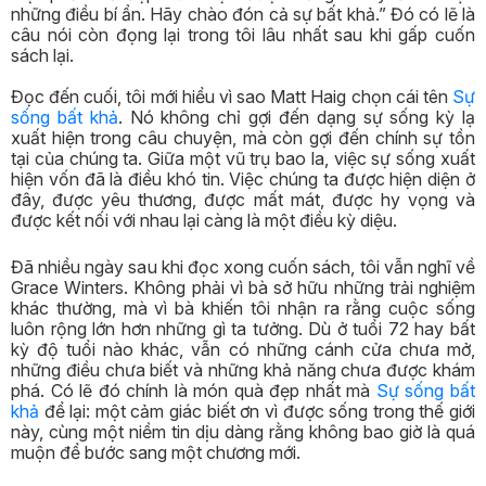
những điều bí ẩn. Hãy chào đón cả sự bất khả.” Đó có lẽ là
câu nói còn đọng lại trong tôi lâu nhất sau khi gấp cuốn
sách lại.
Đọc đến cuối, tôi mới hiểu vì sao Matt Haig chọn cái tên
Sự
sống bất khả
. Nó không chỉ gợi đến dạng sự sống kỳ lạ
xuất hiện trong câu chuyện, mà còn gợi đến chính sự tồn
tại của chúng ta. Giữa một vũ trụ bao la, việc sự sống xuất
hiện vốn đã là điều khó tin. Việc chúng ta được hiện diện ở
đây, được yêu thương, được mất mát, được hy vọng và
được kết nối với nhau lại càng là một điều kỳ diệu.
Đã nhiều ngày sau khi đọc xong cuốn sách, tôi vẫn nghĩ về
Grace Winters. Không phải vì bà sở hữu những trải nghiệm
khác thường, mà vì bà khiến tôi nhận ra rằng cuộc sống
luôn rộng lớn hơn những gì ta tưởng. Dù ở tuổi 72 hay bất
kỳ độ tuổi nào khác, vẫn có những cánh cửa chưa mở,
những điều chưa biết và những khả năng chưa được khám
phá. Có lẽ đó chính là món quà đẹp nhất mà
Sự sống bất
khả
để lại: một cảm giác biết ơn vì được sống trong thế giới
này, cùng một niềm tin dịu dàng rằng không bao giờ là quá
muộn để bước sang một chương mới.