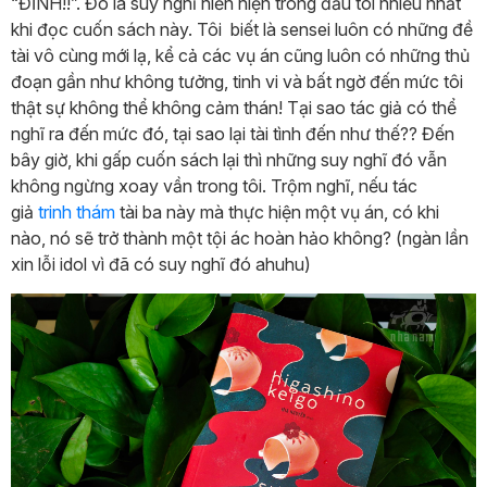
“ĐỈNH!!”. Đó là suy nghĩ hiển hiện trong đầu tôi nhiều nhất
khi đọc cuốn sách này. Tôi biết là sensei luôn có những đề
tài vô cùng mới lạ, kể cả các vụ án cũng luôn có những thủ
đoạn gần như không tưởng, tinh vi và bất ngờ đến mức tôi
thật sự không thể không cảm thán! Tại sao tác giả có thể
nghĩ ra đến mức đó, tại sao lại tài tình đến như thế?? Đến
bây giờ, khi gấp cuốn sách lại thì những suy nghĩ đó vẫn
không ngừng xoay vần trong tôi. Trộm nghĩ, nếu tác
giả
trinh thám
tài ba này mà thực hiện một vụ án, có khi
nào, nó sẽ trở thành một tội ác hoàn hảo không? (ngàn lần
xin lỗi idol vì đã có suy nghĩ đó ahuhu)