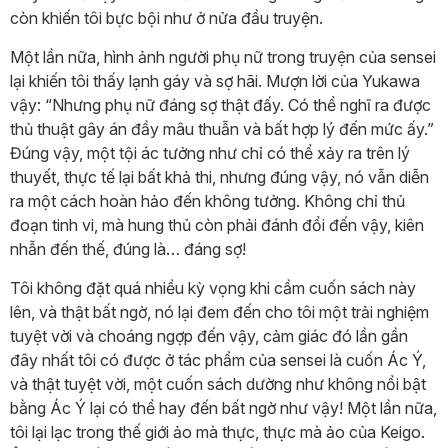
còn khiến tôi bực bội như ở nửa đầu truyện.
Một lần nữa, hình ảnh người phụ nữ trong truyện của sensei
lại khiến tôi thấy lạnh gáy và sợ hãi. Mượn lời của Yukawa
vậy: “Nhưng phụ nữ đáng sợ thật đấy. Có thể nghĩ ra được
thủ thuật gây án đầy mâu thuẫn và bất hợp lý đến mức ấy.”
Đúng vậy, một tội ác tưởng như chỉ có thể xảy ra trên lý
thuyết, thực tế lại bất khả thi, nhưng đúng vậy, nó vẫn diễn
ra một cách hoàn hảo đến không tưởng. Không chỉ thủ
đoạn tinh vi, mà hung thủ còn phải đánh đổi đến vậy, kiên
nhẫn đến thế, đúng là… đáng sợ!
Tôi không đặt quá nhiều kỳ vọng khi cầm cuốn sách này
lên, và thật bất ngờ, nó lại đem đến cho tôi một trải nghiệm
tuyệt vời và choáng ngợp đến vậy, cảm giác đó lần gần
đây nhất tôi có được ở tác phẩm của sensei là cuốn Ác Ý,
và thật tuyệt vời, một cuốn sách dường như không nổi bật
bằng Ác Ý lại có thể hay đến bất ngờ như vậy! Một lần nữa,
tôi lại lạc trong thế giới ảo mà thực, thực mà ảo của Keigo.