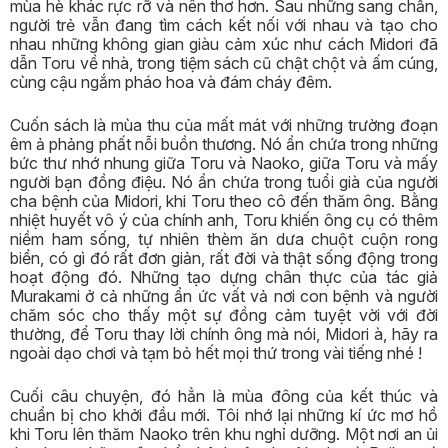
mùa hè khác rực rỡ và nên thơ hơn. Sau những sang chấn,
người trẻ vẫn đang tìm cách kết nối với nhau và tạo cho
nhau những không gian giàu cảm xúc như cách Midori đã
dẫn Toru về nhà, trong tiệm sách cũ chật chột và ấm cúng,
cùng cậu ngắm pháo hoa và đám cháy đêm.
Cuốn sách là mùa thu của mất mát với những trường đoạn
êm ả phảng phất nỗi buồn thương. Nó ẩn chứa trong những
bức thư nhớ nhung giữa Toru và Naoko, giữa Toru và mấy
người bạn đồng điệu. Nó ẩn chứa trong tuổi già của người
cha bệnh của Midori, khi Toru theo cô đến thăm ông. Bằng
nhiệt huyết vô ý của chính anh, Toru khiến ông cụ có thêm
niềm ham sống, tự nhiên thèm ăn dưa chuột cuộn rong
biển, có gì đó rất đơn giản, rất đời và thật sống động trong
hoạt động đó. Những tạo dựng chân thực của tác giả
Murakami ở cả những ẩn ức vất vả nơi con bệnh và người
chăm sóc cho thấy một sự đồng cảm tuyệt vời với đời
thường, để Toru thay lời chính ông mà nói, Midori à, hãy ra
ngoài dạo chơi và tạm bỏ hết mọi thứ trong vài tiếng nhé !
Cuối câu chuyện, đó hẳn là mùa đông của kết thúc và
chuẩn bị cho khởi đầu mới. Tôi nhớ lại những kí ức mơ hồ
khi Toru lên thăm Naoko trên khu nghỉ dưỡng. Một nơi an ủi