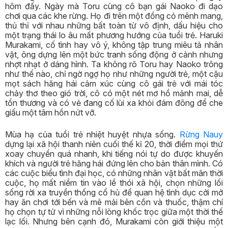
hôm đấy. Ngày mà Toru cùng cô bạn gái Naoko đi dạo
chơi qua các khe rừng. Họ đi trên một đồng cỏ mênh mang,
thủ thỉ với nhau những bất toàn từ vô định, dấu hiệu cho
một trạng thái lo âu mất phương hướng của tuổi trẻ. Haruki
Murakami, cố tình hay vô ý, không tập trung miêu tả nhân
vật, ông dựng lên một bức tranh sống động ở cảnh nhưng
nhợt nhạt ở dáng hình. Ta không rõ Toru hay Naoko trông
như thế nào, chỉ ngờ ngợ họ như những người trẻ, một cậu
mọt sách hăng hái cảm xúc cùng cô gái trẻ với mái tóc
chảy thơ theo gió trời, cô có một nét mơ hồ mảnh mai, dễ
tổn thương và có vẻ đang cố lùi xa khỏi đám đông để che
giấu một tâm hồn nứt vỡ.
Mùa hạ của tuổi trẻ nhiệt huyệt nhựa sống.
Rừng Nauy
dựng lại xã hội thanh niên cuối thế kỉ 20, thời điểm mọi thứ
xoay chuyển quá nhanh, khi tiếng nói tự do được khuyến
khích và người trẻ hăng hái đứng lên cho bản thân mình. Có
các cuộc biểu tình đại học, có những nhân vật bất mãn thời
cuộc, họ mất niềm tin vào lề thói xã hội, chọn những lối
sống rời xa truyền thống cổ hủ để quan hệ tình dục cởi mở
hay ăn chơi tới bến và mê mải bên cồn và thuốc, thậm chí
họ chọn tự tử vì những nỗi lòng khốc trọc giữa một thời thế
lạc lối. Nhưng bên cạnh đó, Murakami còn giới thiệu một