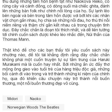
thu dung những tâm hồn bệnh tật như Naokovà Reiko, có
rừng cây và cánh đồng, có dòng suối mà chiếc ghita, đánh
lên những bản folk như chính nỗi lòng của họ. Sự lạnh lẽo
bên ngoài và bên trong tâm hồn được vơi bớt khi các nhân
vật chọn gần nhau, họ chia sẻ những nỗi đau, ho thủ thỉ nỗi
niềm riêng và thậm chí gắn kết nhau cả trong chuyện tình
dục. Đây chắc chắn là đoạn tôi thích nhất, và dễ liên tưởng
tới chính cuốn sách được khéo léo nhắc đến, Núi thần của
Thomas Mann.
Thật khó để cho các bạn thấy tôi yêu cuốn sách này
nhường nào, để tôi tái khẳng định rằng đây chắc chắn
không phải một cuốn truyện tự sự tầm trung của Haruki
Murakami mà là cuốn hay nhất. Bởi những ẩn ức đầy thơ
mộng ông gieo vào tuổi trẻ của hàng triệu độc giả, những
bối cảnh đi vào trong và trở thành những kỉ niệm của chính
họ, qua đó khiến câu chuyện này trở thành nỗi buồn
thương, một nỗi buồn thương đẹp vô cùng.
Midori
Naoko
Norwegian Woods The Beatles