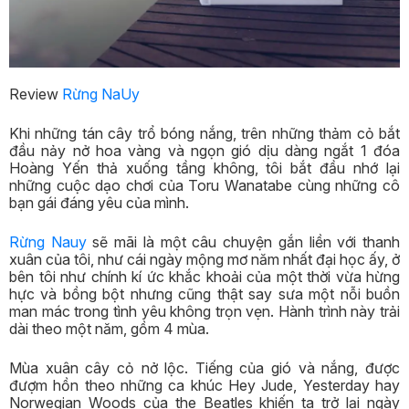
Review
Rừng NaUy
Khi những tán cây trổ bóng nắng, trên những thảm cỏ bắt
đầu nảy nở hoa vàng và ngọn gió dịu dàng ngắt 1 đóa
Hoàng Yến thả xuống tầng không, tôi bắt đầu nhớ lại
những cuộc dạo chơi của Toru Wanatabe cùng những cô
bạn gái đáng yêu của mình.
Rừng Nauy
sẽ mãi là một câu chuyện gắn liền với thanh
xuân của tôi, như cái ngày mộng mơ năm nhất đại học ấy, ở
bên tôi như chính kí ức khắc khoải của một thời vừa hừng
hực và bồng bột nhưng cũng thật say sưa một nỗi buồn
man mác trong tình yêu không trọn vẹn. Hành trình này trải
dài theo một năm, gồm 4 mùa.
Mùa xuân cây cỏ nở lộc. Tiếng của gió và nắng, được
đượm hồn theo những ca khúc Hey Jude, Yesterday hay
Norwegian Woods của the Beatles khiến ta trở lại ngày