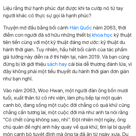
Liệu rằng thứ hạnh phúc đạt được khi ta cướp nó từ tay
người khác có thực sự gọi là hạnh phúc?
Truyện mở đầu bằng bối cảnh
Hàn Quốc
năm 2063, thời
điểm con người đã sở hữu những thiết bị
khoa học
kỹ thuật
tiên tiến cùng với một kỹ thuật đáng mơ ước: kỹ thuật du
hành thời gian. Tuy nhiên, hầu hết bối cảnh của tác phẩm
giả tưởng này diễn ra ở thì hiện tại, năm 2019. Và bạn cũng
đừng bị lời giới thiệu
sách hay
cái bìa dễ thương đánh lừa, vì
đây không phải một tiểu thuyết du hành thời gian đơn giản
như bạn nghĩ.
Vào năm 2063, Woo Hwan, một người đàn ông bốn mươi
tuổi, xuất thân từ cô nhi viện, làm phụ bếp tại một quán
canh bò, đang sống một cuộc đời chẳng có quá khứ cũng
chẳng cần tương lai, một cuộc đời mà như anh ta nói rằng
“Có chết cũng không sao, nhỉ”. Đột nhiên một ngày, ông
chủ quán đề nghị anh hãy quay về quá khứ, tìm lại bí quyết
món canh bò tuyệt đỉnh mà ông ta đã ăn từ ngày xưa. Du