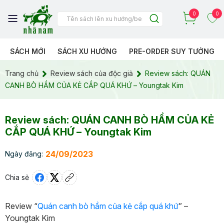
0
0
SÁCH MỚI
SÁCH XU HƯỚNG
PRE-ORDER SUY TƯỞNG
Trang chủ
Review sách của độc giả
Review sách: QUÁN
CANH BÒ HẦM CỦA KẺ CẮP QUÁ KHỨ – Youngtak Kim
Review sách: QUÁN CANH BÒ HẦM CỦA KẺ
CẮP QUÁ KHỨ – Youngtak Kim
24/09/2023
Ngày đăng:
Chia sẻ
Review “
Quán canh bò hầm của kẻ cắp quá khứ
” –
Youngtak Kim