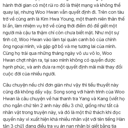
hành thời gian có một rủi ro đó là thiệt mạng và không thể
quay lại, nhưng Woo Hwan vẫn quyết định đi. Trên con tàu
trở về cùng anh là Kim Hwa Young, một thanh niên thân thế
bí ẩn, làm nhiệm vụ trở về cùng thời điểm đó để giết một
người mà cậu ta thậm chí còn chưa biết mặt. Như một sự
tình cờ, Woo Hwan vào làm tại quán canh bò của chính
ông ngoại mình, và gặp gỡ bố và mẹ tương lai của mình.
Cùng họ trải qua những tháng ngày vô ưu vô lo, Woo
Hwan chợt nhận ra, tại sao mình không có quyền được
hạnh phúc, và anh đưa ra một quyết định mãi mãi thay đổi
cuộc đời của nhiều người.
Câu chuyện nếu chỉ đơn giản như vậy thì tiểu thuyết này
cũng đã không dầy vậy. Song song với hành trình của Woo
Hwan là câu chuyện về hai thanh tra Yang và Kang (viết họ
cho ngắn chứ tên 2 anh này đều 3 chữ, giống như tất cả
nhân vật trong truyện này, và đó là một thử thách khi đọc
quyển này vì xuất hiện khá nhiều nhân vật với tên tiếng Hàn
tận 3 chữ) đang điều tra vụ án nạn nhân bị giết bằng tia