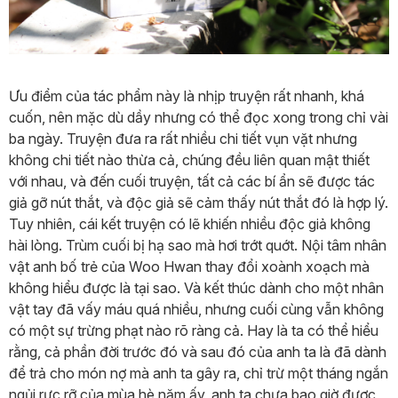
Ưu điểm của tác phẩm này là nhịp truyện rất nhanh, khá
cuốn, nên mặc dù dầy nhưng có thể đọc xong trong chỉ vài
ba ngày. Truyện đưa ra rất nhiều chi tiết vụn vặt nhưng
không chi tiết nào thừa cả, chúng đều liên quan mật thiết
với nhau, và đến cuối truyện, tất cả các bí ẩn sẽ được tác
giả gỡ nút thắt, và độc giả sẽ cảm thấy nút thắt đó là hợp lý.
Tuy nhiên, cái kết truyện có lẽ khiến nhiều độc giả không
hài lòng. Trùm cuối bị hạ sao mà hơi trớt quớt. Nội tâm nhân
vật anh bố trẻ của Woo Hwan thay đổi xoành xoạch mà
không hiểu được là tại sao. Và kết thúc dành cho một nhân
vật tay đã vấy máu quá nhiều, nhưng cuối cùng vẫn không
có một sự trừng phạt nào rõ ràng cả. Hay là ta có thể hiểu
rằng, cả phần đời trước đó và sau đó của anh ta là đã dành
để trả cho món nợ mà anh ta gây ra, chỉ trừ một tháng ngắn
ngủi rực rỡ của mùa hè năm ấy, anh ta chưa bao giờ được