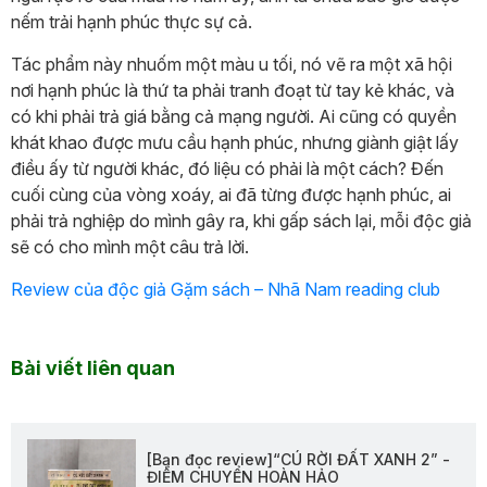
nếm trải hạnh phúc thực sự cả.
Tác phẩm này nhuốm một màu u tối, nó vẽ ra một xã hội
nơi hạnh phúc là thứ ta phải tranh đoạt từ tay kẻ khác, và
có khi phải trả giá bằng cả mạng người. Ai cũng có quyền
khát khao được mưu cầu hạnh phúc, nhưng giành giật lấy
điều ấy từ người khác, đó liệu có phải là một cách? Đến
cuối cùng của vòng xoáy, ai đã từng được hạnh phúc, ai
phải trả nghiệp do mình gây ra, khi gấp sách lại, mỗi độc giả
sẽ có cho mình một câu trả lời.
Review của độc giả Gặm sách – Nhã Nam reading club
Bài viết liên quan
[Bạn đọc review]“CÚ RỜI ĐẤT XANH 2” -
ĐIỂM CHUYỂN HOÀN HẢO