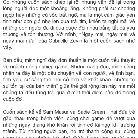
Có những cuốn sách khép lại rồi nhưng vẫn để lại trong
lòng người đọc một khoảng lặng. Không phải sự choáng
ngợp hay những cú sốc bất ngờ, mà là một cảm giác yên
tĩnh như cơn gió nhẹ len qua trái tim, khiến ta nghĩ mãi về
những con người đã đi qua cuộc đời nhau bằng tất cả yêu
thương và tổn thương. Với mình, “Ngày mai, ngày mai và
ngày mai nữa” của Gabrielle Zevin là một cuốn sách như
vậy.
Ban đầu, mình nghĩ đây đơn thuần là một cuốn tiểu thuyết
về ngành công nghiệp game. Nhưng càng đọc, mình càng
nhận ra đây là một câu chuyện về con người, về tình bạn,
tình yêu, sự sáng tạo, nỗi cô đơn và khát khao “chứng tỏ
sự tồn tại của bản thân” giữa thế giới rộng lớn này mà mỗi
chúng ta đều từng trải qua ở một thời điểm nào đó trong
cuộc đời.
Cuốn sách kể về Sam Masur và Sadie Green – hai đứa trẻ
gặp nhau trong bệnh viện, cùng chơi game để vượt qua
những ngày tháng khó khăn rồi tình cờ tái ngộ khi trưởng
thành. Từ những người bạn, họ trở thành cộng sự, cùng
sáng tạo nên những trò chơi được hàng triệu người yêu