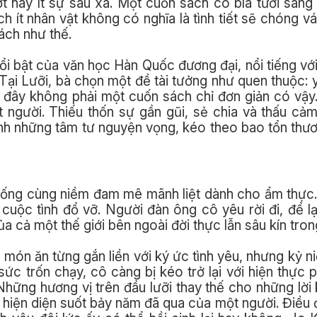
t hay ít sự sâu xa. Một cuốn sách có bìa tươi sán
ch ít nhân vật không có nghĩa là tình tiết sẽ chóng v
ách như thế.
i bật của văn học Hàn Quốc đương đại, nổi tiếng vớ
Tại Lưỡi, bà chọn một đề tài tưởng như quen thuộc:
 đây không phải một cuốn sách chỉ đơn giản có vậy.
ột người. Thiếu thốn sự gần gũi, sẻ chia và thấu cảm
ính những tâm tư nguyện vọng, kéo theo bao tổn thư
 sống cùng niềm đam mê mãnh liệt dành cho ẩm thực
 cuộc tình đổ vỡ. Người đàn ông cô yêu rời đi, để lạ
 cả một thế giới bên ngoài đời thực lẫn sâu kín tron
món ăn từng gắn liền với ký ức tình yêu, nhưng kỷ 
ức trốn chạy, cô càng bị kéo trở lại với hiện thực 
 Những hương vị trên đầu lưỡi thay thế cho những lời
hiện diện suốt bảy năm đã qua của một người. Điều đ