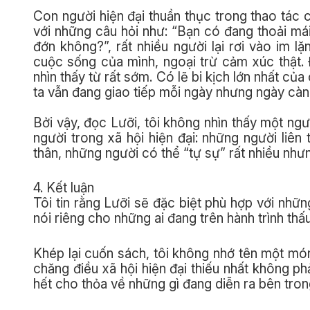
Con người hiện đại thuần thục trong thao tác c
với những câu hỏi như: “Bạn có đang thoải m
đớn không?”, rất nhiều người lại rơi vào im 
cuộc sống của mình, ngoại trừ cảm xúc thật.
nhìn thấy từ rất sớm. Có lẽ bi kịch lớn nhất củ
ta vẫn đang giao tiếp mỗi ngày nhưng ngày càn
Bởi vậy, đọc Lưỡi, tôi không nhìn thấy một ngư
người trong xã hội hiện đại: những người liên
thân, những người có thể “tự sự” rất nhiều như
4. Kết luận
Tôi tin rằng Lưỡi sẽ đặc biệt phù hợp với nhữ
nói riêng cho những ai đang trên hành trình thấu
Khép lại cuốn sách, tôi không nhớ tên một món 
chăng điều xã hội hiện đại thiếu nhất không p
hết cho thỏa về những gì đang diễn ra bên tro