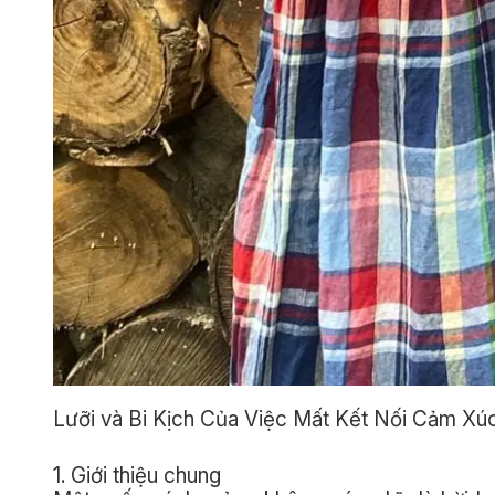
Lưỡi và Bi Kịch Của Việc Mất Kết Nối Cảm Xúc
1. Giới thiệu chung