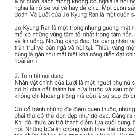
Một cuốn sách mỏng không có nghĩa là hời hợ
nghĩa là nó sẽ vui vẻ hay dễ chịu. Một cuốn sá
đoán. Và Lưỡi của Jo Kyung Ran là một cuốn s
Jo Kyung Ran là một trong những gương mặt nổ
mổ xẻ những vùng tăm tối nhất trong tâm hồn. 
và ăn uống. Nhưng càng đọc, tôi càng nhận ra
trần trụi về bản ngã và nội tại. Thiếu vắng m
cùng là gần như mất biệt khả năng diễn đạt ch
hoài âm ĩ.
2. Tóm tắt nội dung
Nhân vật chính của Lưỡi là một người phụ nữ
cô bị chia cắt thành hai nửa trước và sau một
không chỉ khoảng trống mà còn là sự sụp đổ của
Cô cố tránh những địa điểm quen thuộc, những 
phải thứ có thể dọn dẹp như đồ đạc. Càng ra s
Khi đó, thức ăn trở thành điểm tựa cuối cùng.
nói. Những bữa ăn chóng vánh thay thế cho sự 