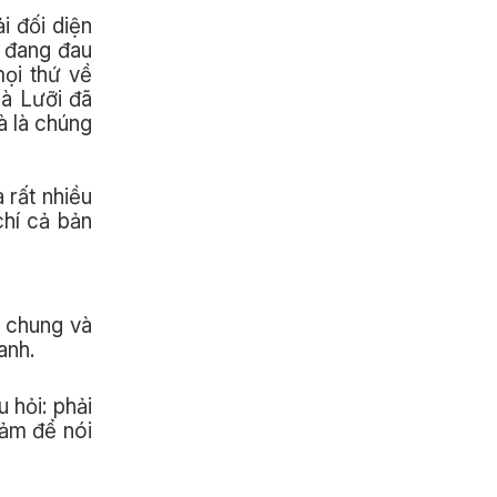
i đối diện
ó đang đau
mọi thứ về
mà Lưỡi đã
à là chúng
 rất nhiều
chí cả bản
i chung và
anh.
 hỏi: phải
đảm để nói