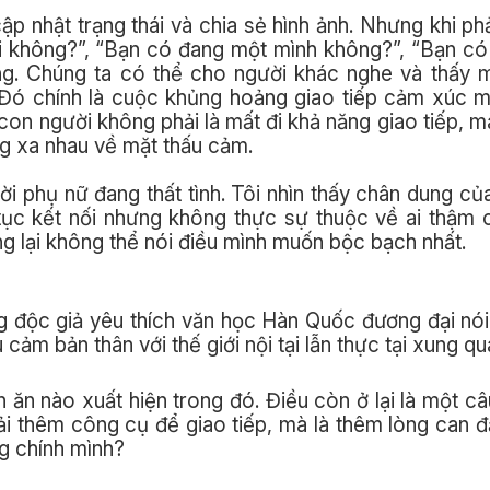
ập nhật trạng thái và chia sẻ hình ảnh. Nhưng khi phả
ái không?”, “Bạn có đang một mình không?”, “Bạn c
lặng. Chúng ta có thể cho người khác nghe và thấy 
 Đó chính là cuộc khủng hoảng giao tiếp cảm xúc 
a con người không phải là mất đi khả năng giao tiếp, m
g xa nhau về mặt thấu cảm.
ời phụ nữ đang thất tình. Tôi nhìn thấy chân dung của
 tục kết nối nhưng không thực sự thuộc về ai thậm 
ng lại không thể nói điều mình muốn bộc bạch nhất.
ng độc giả yêu thích văn học Hàn Quốc đương đại nó
 cảm bản thân với thế giới nội tại lẫn thực tại xung qu
ăn nào xuất hiện trong đó. Điều còn ở lại là một câu
hải thêm công cụ để giao tiếp, mà là thêm lòng can 
ng chính mình?