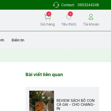
Contact:
0903244248
0
0
Giỏ hàng
Yêu thích
Tài khoản
ành
Điểm tin
Bài viết liên quan
REVIEW SÁCH BỐ CON
CÁ GAI - CHO CHANG-
IN