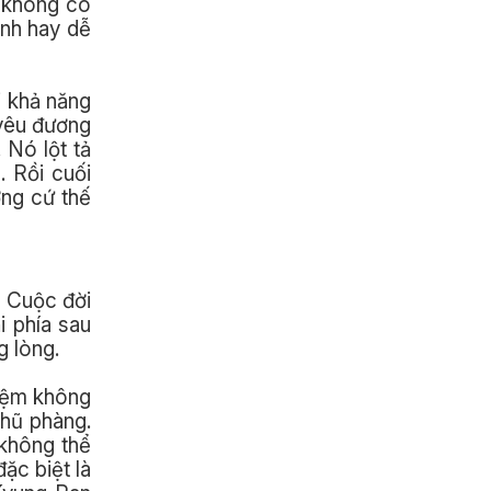
g không có
ánh hay dễ
i khả năng
 yêu đương
 Nó lột tả
. Rồi cuối
ơng cứ thế
. Cuộc đời
i phía sau
g lòng.
niệm không
phũ phàng.
 không thể
ặc biệt là