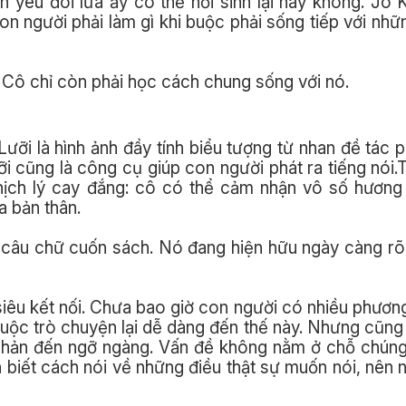
nh yêu đôi lứa ấy có thể hồi sinh lại hay không. Jo
con người phải làm gì khi buộc phải sống tiếp với nh
. Cô chỉ còn phải học cách chung sống với nó.
 Lưỡi là hình ảnh đầy tính biểu tượng từ nhan đề tác 
i cũng là công cụ giúp con người phát ra tiếng nói
ịch lý cay đắng: cô có thể cảm nhận vô số hương v
a bản thân.
câu chữ cuốn sách. Nó đang hiện hữu ngày càng rõ
siêu kết nối. Chưa bao giờ con người có nhiều phương
cuộc trò chuyện lại dễ dàng đến thế này. Nhưng cũn
 nhản đến ngỡ ngàng. Vấn đề không nằm ở chỗ chún
 biết cách nói về những điều thật sự muốn nói, nên n