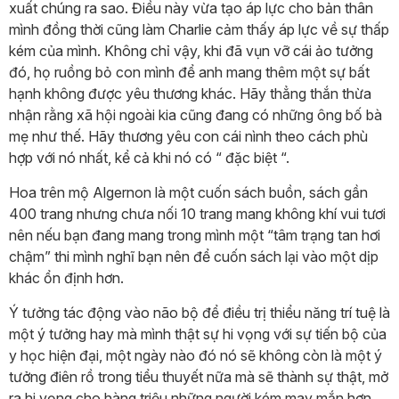
xuất chúng ra sao. Điều này vừa tạo áp lực cho bản thân
mình đồng thời cũng làm Charlie cảm thấy áp lực về sự thấp
kém của mình. Không chỉ vậy, khi đã vụn vỡ cái ảo tưởng
đó, họ ruồng bỏ con mình để anh mang thêm một sự bất
hạnh không được yêu thương khác. Hãy thẳng thắn thừa
nhận rằng xã hội ngoài kia cũng đang có những ông bố bà
mẹ như thế. Hãy thương yêu con cái nình theo cách phù
hợp với nó nhất, kể cả khi nó có “ đặc biệt “.
Hoa trên mộ Algernon là một cuốn sách buồn, sách gần
400 trang nhưng chưa nối 10 trang mang không khí vui tươi
nên nếu bạn đang mang trong mình một “tâm trạng tan hơi
chậm” thi mình nghĩ bạn nên để cuốn sách lại vào một dịp
khác ổn định hơn.
Ý tưởng tác động vào não bộ để điều trị thiểu năng trí tuệ là
một ý tưởng hay mà mình thật sự hi vọng với sự tiến bộ của
y học hiện đại, một ngày nào đó nó sẽ không còn là một ý
tưởng điên rồ trong tiểu thuyết nữa mà sẽ thành sự thật, mở
ra hi vọng cho hàng triệu những người kém may mắn hơn