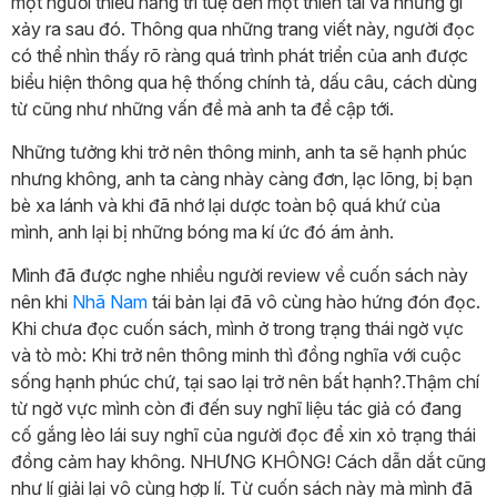
một người thiểu năng trí tuệ đến một thiên tài và những gì
xảy ra sau đó. Thông qua những trang viết này, người đọc
có thể nhìn thấy rõ ràng quá trình phát triển của anh được
biểu hiện thông qua hệ thống chính tả, dấu câu, cách dùng
từ cũng như những vấn đề mà anh ta đề cập tới.
Những tưởng khi trở nên thông minh, anh ta sẽ hạnh phúc
nhưng không, anh ta càng nhày càng đơn, lạc lõng, bị bạn
bè xa lánh và khi đã nhớ lại dược toàn bộ quá khứ của
mình, anh lại bị những bóng ma kí ức đó ám ảnh.
Mình đã được nghe nhiều người review về cuốn sách này
nên khi
Nhã Nam
tái bản lại đã vô cùng hào hứng đón đọc.
Khi chưa đọc cuốn sách, mình ở trong trạng thái ngờ vực
và tò mò: Khi trở nên thông minh thì đồng nghĩa với cuộc
sống hạnh phúc chứ, tại sao lại trở nên bất hạnh?.Thậm chí
từ ngờ vực mình còn đi đến suy nghĩ liệu tác giả có đang
cố gắng lèo lái suy nghĩ của người đọc để xin xỏ trạng thái
đồng cảm hay không. NHƯNG KHÔNG! Cách dẫn dắt cũng
như lí giải lại vô cùng hợp lí. Từ cuốn sách này mà mình đã