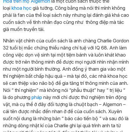
Hoa trên mộ Algernon
là một cuốn sách thuộc thể
loại
khoa học
giả tưởng. Công bằng mà nói thì mình không
phải là fan của thể loại sách này nhưng lại đánh giá khá cao
cuốn sách về tính nhân đạo cũng như thông điệp mà tác
giả muốn truyền tải.
Nhân vật chính của cuốn sách là anh chàng Charlie Gordon
32 tuổi bị mắc chứng thiểu năng chí tuệ với IQ 68. Anh làm
công việc dọn vệ sinh tại một tiệm bánh và luôn khát khao
được trở nên thông minh để được mọi người nhìn nhận mình
như một người bình thường. Anh đồng ý tham gia vào một
thí nghiệm bất chấp hậu quả – mà tại đó, các nhà khoa học
sẽ can thiệp vào não bộ để gia tăng trí thông minh của anh.
Nói “ thí nghiệm” mà không nói “phẫu thuật” hay “ trị liệu “
là do phương
pháp
này mới chỉ được thử nghiệm trên động
vật, mà cụ thể ở đây đối tượng là chuột bạch – Algernon –
cái tên được nhắc đến nhan ở đề của cuốn sách. Xuyên
suốt nội dung là những bản “ báo cáo tiến bộ “ và sau đó là
những dòng nhật kí của Charlie ghi lại quá trình anh ta từ