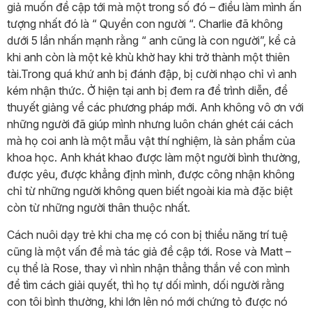
giả muốn đề cập tới mà một trong số đó – điều làm mình ấn
tượng nhất đó là “ Quyền con người “. Charlie đã không
dưới 5 lần nhấn mạnh rằng “ anh cũng là con người”, kể cả
khi anh còn là một kẻ khù khờ hay khi trở thành một thiên
tài.Trong quá khứ anh bị đánh đập, bị cười nhạo chỉ vì anh
kém nhận thức. Ở hiện tại anh bị đem ra để trình diễn, để
thuyết giảng về các phương pháp mới. Anh không vô ơn với
những người đã giúp mình nhưng luôn chán ghét cái cách
mà họ coi anh là một mẫu vật thí nghiệm, là sản phẩm của
khoa học. Anh khát khao được làm một người bình thường,
được yêu, được khẳng định mình, được công nhận không
chỉ từ những người không quen biết ngoài kia mà đặc biệt
còn từ những người thân thuộc nhất.
Cách nuôi dạy trẻ khi cha mẹ có con bị thiểu năng trí tuệ
cũng là một vấn đề mà tác giả đề cập tới. Rose và Matt –
cụ thể là Rose, thay vì nhìn nhận thẳng thắn về con mình
để tìm cách giải quyết, thì họ tự dối mình, dối người rằng
con tôi bình thường, khi lớn lên nó mới chứng tỏ được nó