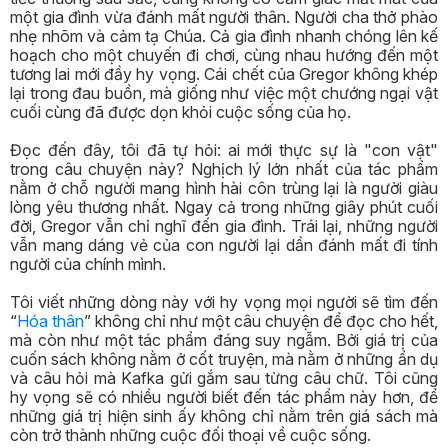
một gia đình vừa đánh mất người thân. Người cha thở phào
nhẹ nhõm và cảm tạ Chúa. Cả gia đình nhanh chóng lên kế
hoạch cho một chuyến đi chơi, cùng nhau hướng đến một
tương lai mới đầy hy vọng. Cái chết của Gregor không khép
lại trong đau buồn, mà giống như việc một chướng ngại vật
cuối cùng đã được dọn khỏi cuộc sống của họ.
Đọc đến đây, tôi đã tự hỏi: ai mới thực sự là "con vật"
trong câu chuyện này? Nghịch lý lớn nhất của tác phẩm
nằm ở chỗ người mang hình hài côn trùng lại là người giàu
lòng yêu thương nhất. Ngay cả trong những giây phút cuối
đời, Gregor vẫn chỉ nghĩ đến gia đình. Trái lại, những người
vẫn mang dáng vẻ của con người lại dần đánh mất đi tính
người của chính mình.
Tôi viết những dòng này với hy vọng mọi người sẽ tìm đến
“
Hóa thân
” không chỉ như một câu chuyện để đọc cho hết,
mà còn như một tác phẩm đáng suy ngẫm. Bởi giá trị của
cuốn sách không nằm ở cốt truyện, mà nằm ở những ẩn dụ
và câu hỏi mà Kafka gửi gắm sau từng câu chữ. Tôi cũng
hy vọng sẽ có nhiều người biết đến tác phẩm này hơn, để
những giá trị hiện sinh ấy không chỉ nằm trên giá sách mà
còn trở thành những cuộc đối thoại về cuộc sống.