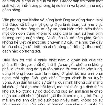
anh trai và là chỗ dựa của cả nhà, Gregor dần trở thành một
sinh vật bị nhốt trong phòng, bị né tránh và bị xem như một
gánh nặng.
Văn phong của Kafka vô cùng lạnh lùng và dửng dưng. Mọi
thứ được kể bằng một giọng điệu bình thản, cứ như việc
một người đàn ông thức dậy và phát hiện mình biến thành
một con côn trùng khổng lồ cũng chỉ là một sự kiện bình
thường trong cuộc sống. Nhiều lần tôi có cảm giác Kafka
không hề viết về một câu chuyện hư cấu, mà như thể đây
là câu chuyện rất thật mà ai rồi cũng sẽ đối mặt theo một
cách nào đó trong đời.
Điều làm tôi chú ý nhiều nhất nằm ở đoạn kết của tác
phẩm. Khi Gregor chết đi, thứ thực sự giết chết anh không
phải là vết thương do quả táo mà người cha ném vào lưng,
cũng không hoàn toàn là những lời ghét bỏ mà anh phải
nghe mỗi ngày. Điều giết chết Gregor chính là sự tuyệt
vọng. Anh dần tin rằng sự tồn tại của mình không còn mang
lại điều gì tốt đẹp cho bất kỳ ai, mà chỉ khiến gia đình thêm
khổ sở. Rồi trong sự cô độc cùng cực ấy, anh lặng lẽ chấp
nhận cái chết như một cách giải thoát cho mọi người. Trong
mái ấm nơi anh gắn bó suốt bao nhiêu năm, không có sự
tiếc thương sâu sắc, cũng không có cảm giác mất mát của