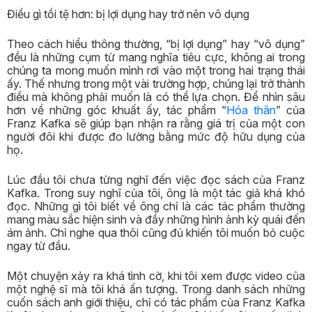
Điều gì tồi tệ hơn: bị lợi dụng hay trở nên vô dụng
Theo cách hiểu thông thường, “bị lợi dụng” hay “vô dụng”
đều là những cụm từ mang nghĩa tiêu cực, không ai trong
chúng ta mong muốn mình rơi vào một trong hai trạng thái
ấy. Thế nhưng trong một vài trường hợp, chúng lại trở thành
điều mà không phải muốn là có thể lựa chọn. Để nhìn sâu
hơn về những góc khuất ấy, tác phẩm “
Hóa thân
” của
Franz Kafka sẽ giúp bạn nhận ra rằng giá trị của một con
người đôi khi được đo lường bằng mức độ hữu dụng của
họ.
Lúc đầu tôi chưa từng nghĩ đến việc đọc sách của Franz
Kafka. Trong suy nghĩ của tôi, ông là một tác giả khá khó
đọc. Những gì tôi biết về ông chỉ là các tác phẩm thường
mang màu sắc hiện sinh và đầy những hình ảnh kỳ quái đến
ám ảnh. Chỉ nghe qua thôi cũng đủ khiến tôi muốn bỏ cuộc
ngay từ đầu.
Một chuyện xảy ra khá tình cờ, khi tôi xem được video của
một nghệ sĩ mà tôi khá ấn tượng. Trong danh sách những
cuốn sách anh giới thiệu, chỉ có tác phẩm của Franz Kafka