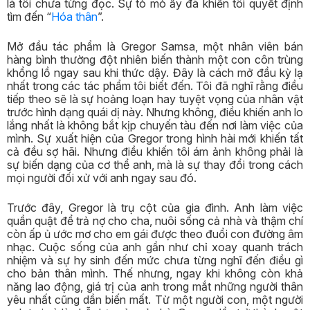
là tôi chưa từng đọc. Sự tò mò ấy đã khiến tôi quyết định
tìm đến “
Hóa thân
”.
Mở đầu tác phẩm là Gregor Samsa, một nhân viên bán
hàng bình thường đột nhiên biến thành một con côn trùng
khổng lồ ngay sau khi thức dậy. Đây là cách mở đầu kỳ lạ
nhất trong các tác phẩm tôi biết đến. Tôi đã nghĩ rằng điều
tiếp theo sẽ là sự hoảng loạn hay tuyệt vọng của nhân vật
trước hình dạng quái dị này. Nhưng không, điều khiến anh lo
lắng nhất là không bắt kịp chuyến tàu đến nơi làm việc của
mình. Sự xuất hiện của Gregor trong hình hài mới khiến tất
cả đều sợ hãi. Nhưng điều khiến tôi ám ảnh không phải là
sự biến dạng của cơ thể anh, mà là sự thay đổi trong cách
mọi người đối xử với anh ngay sau đó.
Trước đây, Gregor là trụ cột của gia đình. Anh làm việc
quần quật để trả nợ cho cha, nuôi sống cả nhà và thậm chí
còn ấp ủ ước mơ cho em gái được theo đuổi con đường âm
nhạc. Cuộc sống của anh gần như chỉ xoay quanh trách
nhiệm và sự hy sinh đến mức chưa từng nghĩ đến điều gì
cho bản thân mình. Thế nhưng, ngay khi không còn khả
năng lao động, giá trị của anh trong mắt những người thân
yêu nhất cũng dần biến mất. Từ một người con, một người