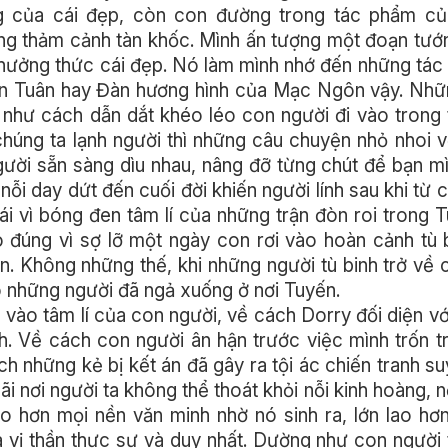
g của cái đẹp, còn con đường trong tác phẩm củ
ng thảm cảnh tàn khốc. Mình ấn tượng một đoạn tướ
thưởng thức cái đẹp. Nó làm mình nhớ đến những tác
n Tuân hay Đàn hương hình của Mạc Ngôn vậy. Nhữn
như cách dẫn dắt khéo léo con người đi vào trong 
úng ta lạnh người thì những câu chuyện nhỏ nhoi v
ười sẵn sàng dìu nhau, nâng đỡ từng chút để bạn m
nỗi day dứt đến cuối đời khiến người lính sau khi từ 
i vì bóng đen tâm lí của những trận đòn roi trong 
 đúng vì sợ lỡ một ngày con rơi vào hoàn cảnh tù 
n. Không những thế, khi những người tù binh trở về
o những người đã ngả xuống ở nơi Tuyến.
vào tâm lí của con người, về cách Dorry đối diện vớ
. Về cách con người ân hận trước việc mình trốn t
ch những kẻ bị kết án đã gây ra tội ác chiến tranh su
ãi nơi người ta không thể thoát khỏi nỗi kinh hoàng, n
 lao hơn mọi nền văn minh nhờ nó sinh ra, lớn lao hơ
à vị thần thực sự và duy nhất. Dường như con người t