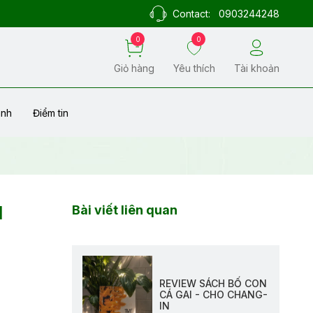
Contact:
0903244248
0
0
Giỏ hàng
Yêu thích
Tài khoản
ành
Điểm tin
N
Bài viết liên quan
REVIEW SÁCH BỐ CON
CÁ GAI - CHO CHANG-
IN