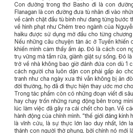
Con đường trong thơ Basho đi là con đườn
Flanagan là con đường đưa tù nhân đi vào nhữ
về cảnh chặt đầu tù binh như đang từng bước 
về hình phạt như Chém treo ngành của Nguyễ
haiku được sử dụng mở đầu cho từng chương 
Nếu những câu chuyện tàn ác ở Tuyến khiến ch
khiến mình cảm thấy ấm áp. Đó là cách con ng
trụ vững mà tắm rửa, giành giật sự sống. Đó là 
trở về nhà không bao giờ đánh đứa con dù 1 cá
cách người cha luôn dặn con phải gấp áo cho
tranh như cha ngày xưa thì vẫn không bị ăn đò
đời thường, họ đã đi thực hiện thay ước mơ ch
Trong tác phẩm còn có những đoạn viết đi sâu 
hay chạy trốn những rung động bên trong mình
lúc làm việc đã gây ra cái chết cho bạn. Về cá
hành động của chính mình. “thế giới đáng kinh h
là vĩnh cửu, là sự thực lớn lao duy nhất, lớn
thánh con người thờ phụng, bởi chính nó mới l