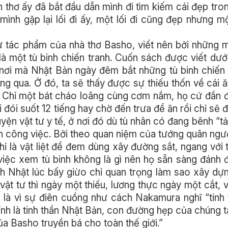
 thơ ấy đã bắt đầu dẫn mình đi tìm kiếm cái đẹp tro
mình gặp lại lối đi ấy, một lối đi cũng đẹp nhưng m
ừ tác phẩm của nhà thơ Basho, viết nên bởi những 
à một tù binh chiến tranh. Cuốn sách được viết dướ
 nơi mà Nhật Bản ngày đêm bắt những tù binh chiến
g qua. Ở đó, ta sẽ thấy được sự thiếu thốn về cái 
 Chỉ một bát cháo loãng cùng cơm nắm, họ cứ đắn 
đói suốt 12 tiếng hay chờ đến trưa để ăn rồi chỉ sẽ đ
huyện vật tư y tế, ở nơi đó dù tù nhân có đang bênh “t
iện công việc. Bởi theo quan niệm của tướng quân ngườ
chỉ là vật liệt để đem dùng xây đường sắt, ngang với 
ì việc xem tù binh không là gì nên họ sẵn sàng đánh
lính Nhật lúc bấy giừo chỉ quan trọng làm sao xây dự
 vật tư thì ngày một thiếu, lương thực ngày một cắt, v
 là vì sự điên cuồng như cách Nakamura nghĩ “tinh
ính là tinh thần Nhật Bản, con đường hẹp của chúng t
ủa Basho truyền bá cho toàn thế giới.”