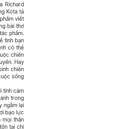
a Richard
ng Kota tả
 phẩm viết
g bài thơ
tác phẩm.
ề tình bạn
ình có thể
cuộc chiến
Tuyến. Hay
binh chiến
 cuộc sống
i tình cảm
ránh trong
y ngẫm lại
ơi bạo lực
n mọi thần
ồn tại chỉ