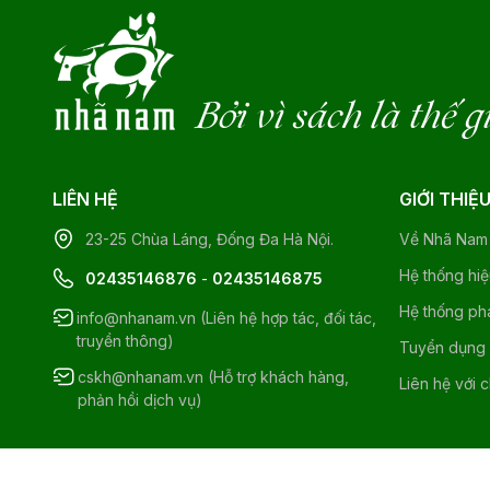
Bởi vì sách là thế g
LIÊN HỆ
GIỚI THIỆ
23-25 Chùa Láng, Đống Đa Hà Nội.
Về Nhã Nam
Hệ thống hi
02435146876
-
02435146875
Hệ thống ph
info@nhanam.vn (Liên hệ hợp tác, đối tác,
truyền thông)
Tuyển dụng
cskh@nhanam.vn (Hỗ trợ khách hàng,
Liên hệ với 
phản hồi dịch vụ)