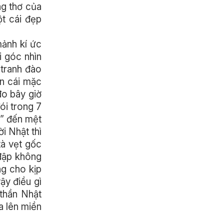
ng thơ của
ột cái đẹp
mảnh kí ức
i góc nhìn
 tranh đào
ăn cái mặc
đo bây giờ
ói trong 7
ả” đến mệt
i Nhật thì
tà vẹt gốc
 đập không
ng cho kịp
ậy điều gì
 thần Nhật
a lên miền