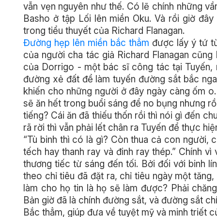
vẫn vẹn nguyên như thế. Có lẽ chính những vần
Basho ở tập Lối lên miền Oku. Và rồi giờ đây 
trong tiểu thuyết của Richard Flanagan.
Đường hẹp lên miền bắc thẳm
được lấy ý tứ t
của người cha tác giả Richard Flanagan cũng l
của Dorrigo - một bác sĩ công tác tại Tuyến,
đường xẻ đất để làm tuyến đường sắt bắc ngan
khiến cho những người ở đây ngày càng ốm o.
sẽ ăn hết trong buổi sáng để no bụng nhưng rồi 
tiếng? Cái ăn đã thiếu thốn rồi thì nói gì đến c
rã rời thì vẫn phải lết chân ra Tuyến để thực h
“Tù binh thì có là gì? Còn thua cả con người, 
tếch hay thanh ray và đinh ray thép.” Chính v
thương tiếc từ sáng đến tối. Bởi đối với binh 
theo chỉ tiêu đã đặt ra, chỉ tiêu ngày một tăng,
làm cho họ tin là họ sẽ làm được? Phải chăng
Bản giờ đã là chính đường sắt, và đường sắt ch
Bắc thẳm, giúp đưa về tuyệt mỹ và minh triết c