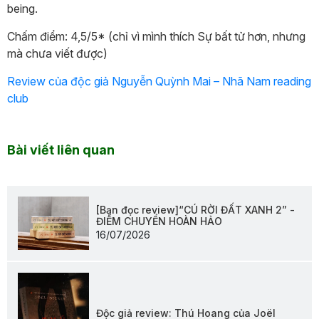
being.
Chấm điểm: 4,5/5* (chỉ vì mình thích Sự bất tử hơn, nhưng
mà chưa viết được)
Review của độc giả Nguyễn Quỳnh Mai – Nhã Nam reading
club
Bài viết liên quan
[Bạn đọc review]“CÚ RỜI ĐẤT XANH 2” -
ĐIỂM CHUYỂN HOÀN HẢO
16/07/2026
Độc giả review: Thú Hoang của Joël