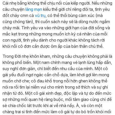
Cái nhẹ bẫng không thể chịu nổi của kiếp người. Nếu những
câu chuyện
lãng mạn
kiểu thế giới chỉ riêng đôi ta, tình yêu
đốt cháy cmn cả
vũ trụ
, có thể thổi bùng cảm xúc (mà
cũng chóng tàn), thì cuốn sách này sẽ là dòng nước ngầm
chảy mãi. Tình yêu va vào những giới hạn của đời sống và
mắc kẹt trong những mong muốn ích kỷ cá nhân của mỗi
con người, tình yêu dành cho người khác không tách rời
khỏi nỗi cô đơn cần được ôm ấp của bản thân chủ thể.
Trong Đời nhẹ khôn kham, những câu chuyện không phải là
không phổ biến. Một nam chính mang vẻ lạnh lùng hấp dẫn,
suy nghĩ đơn giản, chỉ biết đến nhu cầu của mình. Một cô
gái yếu đuối ngơ ngác cần chỗ dựa, làm khơi gợi lên mong
muốn chở che; cô đau khổ trong nỗi hờn ghen không thể
nói ra rồi tìm lại niềm vui cho mình trong sở thích và sự ghi
nhận từ đó. Một cô gái xinh đẹp, độc lập và tự do đến mức
sợ những mối quan hệ ràng buộc, mối tâm giao cũng chỉ để
sẻ chia chốc lát trước khi ai về nhà nấy. À, và còn một
chàng trai si tình đến mức làm cô gái tự do bỏ trốn khỏi mối