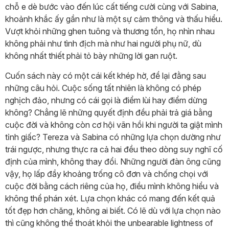
chỗ e dè bước vào đến lúc cất tiếng cười cùng với Sabina,
khoảnh khắc ấy gần như là một sự cảm thông và thấu hiểu.
Vượt khỏi những ghen tuông và thương tổn, họ nhìn nhau
không phải như tình địch mà như hai người phụ nữ, dù
không nhất thiết phải tỏ bày những lời gan ruột.
Cuốn sách này có một cái kết khép hờ, để lại đằng sau
những câu hỏi. Cuộc sống tất nhiên là không có phép
nghịch đảo, nhưng có cái gọi là điểm lùi hay điểm dừng
không? Chẳng lẽ những quyết định đều phải trả giá bằng
cuộc đời và không còn cơ hội vãn hồi khi người ta giật mình
tỉnh giấc? Tereza và Sabina có những lựa chọn dường như
trái ngược, nhưng thực ra cả hai đều theo dòng suy nghĩ cố
định của mình, không thay đổi. Những người đàn ông cũng
vậy, họ lấp đầy khoảng trống cô đơn và chống chọi với
cuộc đời bằng cách riêng của họ, điều mình không hiểu và
không thể phán xét. Lựa chọn khác có mang đến kết quả
tốt đẹp hơn chăng, không ai biết. Có lẽ dù với lựa chọn nào
thì cũng không thể thoát khỏi the unbearable lightness of