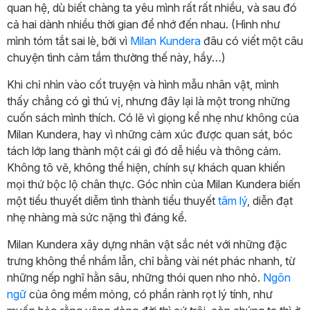
quan hệ, dù biết chàng ta yêu mình rất rất nhiều, và sau đó
cả hai dành nhiều thời gian để nhớ đến nhau. (Hình như
mình tóm tắt sai lè, bởi vì
Milan Kundera
đâu có viết một câu
chuyện tình cảm tầm thường thế này, hầy…)
Khi chỉ nhìn vào cốt truyện và hình mẫu nhân vật, mình
thấy chẳng có gì thú vị, nhưng đây lại là một trong những
cuốn sách mình thích. Có lẽ vì giọng kể nhẹ như không của
Milan Kundera, hay vì những cảm xúc được quan sát, bóc
tách lớp lang thành một cái gì đó dễ hiểu và thông cảm.
Không tô vẽ, không thể hiện, chính sự khách quan khiến
mọi thứ bộc lộ chân thực. Góc nhìn của Milan Kundera biến
một tiểu thuyết diễm tình thành tiểu thuyết
tâm lý
, diễn đạt
nhẹ nhàng mà sức nặng thì đáng kể.
Milan Kundera xây dựng nhân vật sắc nét với những đặc
trưng không thể nhầm lẫn, chỉ bằng vài nét phác nhanh, từ
những nếp nghĩ hằn sâu, những thói quen nho nhỏ.
Ngôn
ngữ
của ông mềm mỏng, có phần rành rọt lý tính, như