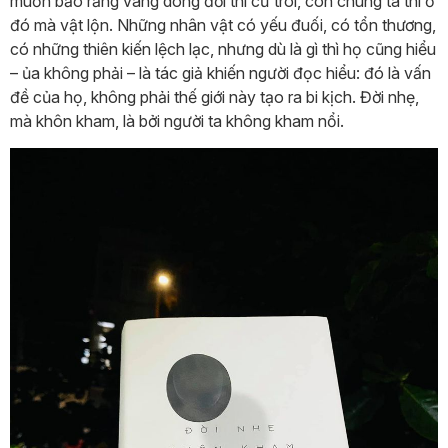
muốn bảo rằng vâng dòng đời thì cứ trôi, còn chúng ta thì ở
đó mà vật lộn. Những nhân vật có yếu đuối, có tổn thương,
có những thiên kiến lệch lạc, nhưng dù là gì thì họ cũng hiểu
– ủa không phải – là tác giả khiến người đọc hiểu: đó là vấn
đề của họ, không phải thế giới này tạo ra bi kịch. Đời nhẹ,
mà khôn kham, là bởi người ta không kham nổi.