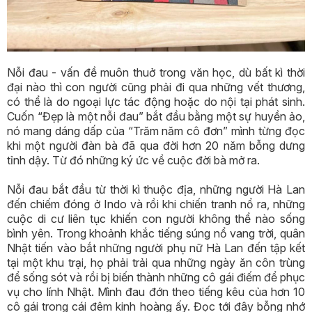
Nỗi đau - vấn đề muôn thuở trong văn học, dù bất kì thời
đại nào thì con người cũng phải đi qua những vết thương,
có thể là do ngoại lực tác động hoặc do nội tại phát sinh.
Cuốn “Đẹp là một nỗi đau” bắt đầu bằng một sự huyền ảo,
nó mang dáng dấp của “Trăm năm cô đơn” mình từng đọc
khi một người đàn bà đã qua đời hơn 20 năm bỗng dưng
tỉnh dậy. Từ đó những ký ức về cuộc đời bà mở ra.
Nỗi đau bắt đầu từ thời kì thuộc địa, những người Hà Lan
đến chiếm đóng ở Indo và rồi khi chiến tranh nổ ra, những
cuộc di cư liên tục khiến con người không thể nào sống
bình yên. Trong khoảnh khắc tiếng súng nổ vang trời, quân
Nhật tiến vào bắt những người phụ nữ Hà Lan đến tập kết
tại một khu trại, họ phải trải qua những ngày ăn côn trùng
để sống sót và rồi bị biến thành những cô gái điếm để phục
vụ cho lính Nhật. Mình đau đớn theo tiếng kêu của hơn 10
cô gái trong cái đêm kinh hoàng ấy. Đọc tới đây bỗng nhớ