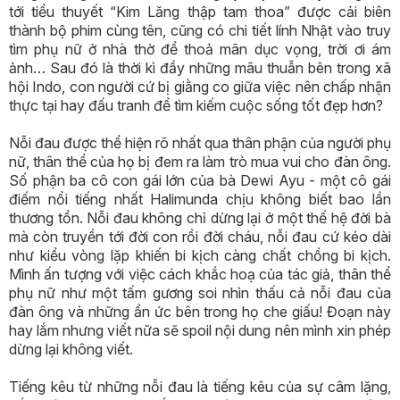
tới tiểu thuyết “Kim Lăng thập tam thoa” được cải biên
thành bộ phim cùng tên, cũng có chi tiết lính Nhật vào truy
tìm phụ nữ ở nhà thờ để thoả mãn dục vọng, trời ơi ám
ảnh… Sau đó là thời kì đầy những mâu thuẫn bên trong xã
hội Indo, con người cứ bị giằng co giữa việc nên chấp nhận
thực tại hay đấu tranh để tìm kiếm cuộc sống tốt đẹp hơn?
Nỗi đau được thể hiện rõ nhất qua thân phận của người phụ
nữ, thân thể của họ bị đem ra làm trò mua vui cho đàn ông.
Số phận ba cô con gái lớn của bà Dewi Ayu - một cô gái
điếm nổi tiếng nhất Halimunda chịu không biết bao lần
thương tổn. Nỗi đau không chỉ dừng lại ở một thế hệ đời bà
mà còn truyền tới đời con rồi đời cháu, nỗi đau cứ kéo dài
như kiểu vòng lặp khiến bi kịch càng chất chồng bi kịch.
Mình ấn tượng với việc cách khắc hoạ của tác giả, thân thể
phụ nữ như một tấm gương soi nhìn thấu cả nỗi đau của
đàn ông và những ẩn ức bên trong họ che giấu! Đoạn này
hay lắm nhưng viết nữa sẽ spoil nội dung nên mình xin phép
dừng lại không viết.
Tiếng kêu từ những nỗi đau là tiếng kêu của sự câm lặng,