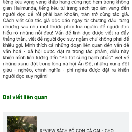
tiếng kêu vọng vang khắp hang cùng ngõ hẻm trong không
gian Halimunda, tiếng kêu từ trang sách tạo âm vang đến
người đọc để rồi phải băn khoăn, trăn trở cùng tác giả.
Cách viết của tác giả độc đáo ngay từ chương đầu, từng
chương sau như một thước phim tua ngược để người đọc
hiểu rõ những nỗi đau! Vấn đề tính dục được viết ra đầy
thẳng thắn, viết để người đọc suy ngẫm chứ không phải để
khiêu gợi. Mình thích cả những đoạn liên quan đến vấn đề
văn hoá - xã hội được đặt ra trong tác phẩm, điều này
khiến mình liên tưởng đến “Bộ tột cùng hạnh phúc” viết về
những xung đột trong lòng xã hội Ấn Độ, những xung đột
giàu - nghèo, chính nghĩa - phi nghĩa được đặt ra khiến
người đọc suy ngẫm!
Bài viết liên quan
REVIEW SÁCH BỐ CON CÁ GAI - CHO