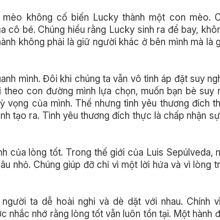
on mèo không cố biến Lucky thành một con mèo. 
a cô bé. Chúng hiểu rằng Lucky sinh ra để bay, khô
hành không phải là giữ người khác ở bên mình mà là g
anh mình. Đôi khi chúng ta vẫn vô tình áp đặt suy ng
đi theo con đường mình lựa chọn, muốn bạn bè suy 
ỳ vọng của mình. Thế nhưng tình yêu thương đích 
ình tạo ra. Tình yêu thương đích thực là chấp nhận sự
 của lòng tốt. Trong thế giới của Luis Sepúlveda,
 nhỏ. Chúng giúp đỡ chỉ vì một lời hứa và vì lòng t
người ta dễ hoài nghi và dè dặt với nhau. Chính v
 nhắc nhớ rằng lòng tốt vẫn luôn tồn tại. Một hành đ