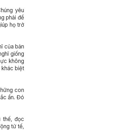
Chúng yêu
ng phải để
iúp họ trở
hĩ của bản
nghĩ giống
thực không
 khác biệt
 những con
rắc ẩn. Đó
ì thế, đọc
ộng tử tế,