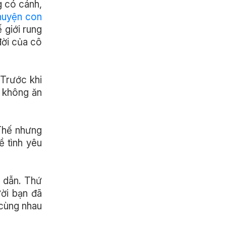
g có cánh,
uyện con
 giới rung
đời của cô
 Trước khi
: không ăn
 Thế nhưng
ề tình yêu
p dẫn. Thứ
ời bạn đã
 cùng nhau