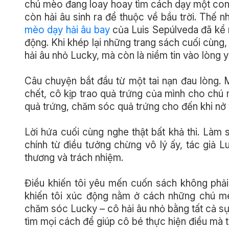
chú mèo đang loay hoay tìm cách dạy một con h
còn hải âu sinh ra để thuộc về bầu trời. Thế
mèo dạy hải âu bay
của Luis Sepúlveda đã kể n
động. Khi khép lại những trang sách cuối cùng,
hải âu nhỏ Lucky, mà còn là niềm tin vào lòng 
Câu chuyện bắt đầu từ một tai nạn đau lòng. M
chết, cô kịp trao quả trứng của mình cho chú
quả trứng, chăm sóc quả trứng cho đến khi nở v
Lời hứa cuối cùng nghe thật bất khả thi. Là
chính từ điều tưởng chừng vô lý ấy, tác giả 
thương và trách nhiệm.
Điều khiến tôi yêu mến cuốn sách không phải 
khiến tôi xúc động nằm ở cách những chú mè
chăm sóc Lucky – cô hải âu nhỏ bằng tất cả s
tìm mọi cách để giúp cô bé thực hiện điều mà tạ