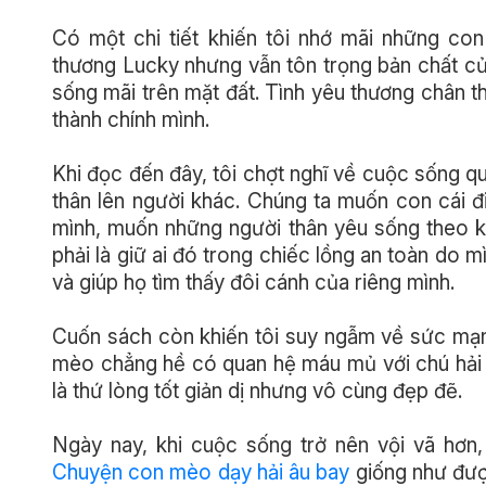
Có một chi tiết khiến tôi nhớ mãi những c
thương Lucky nhưng vẫn tôn trọng bản chất củ
sống mãi trên mặt đất. Tình yêu thương chân t
thành chính mình.
Khi đọc đến đây, tôi chợt nghĩ về cuộc sống qu
thân lên người khác. Chúng ta muốn con cái 
mình, muốn những người thân yêu sống theo k
phải là giữ ai đó trong chiếc lồng an toàn do m
và giúp họ tìm thấy đôi cánh của riêng mình.
Cuốn sách còn khiến tôi suy ngẫm về sức mạnh
mèo chẳng hề có quan hệ máu mủ với chú hải âu
là thứ lòng tốt giản dị nhưng vô cùng đẹp đẽ.
Ngày nay, khi cuộc sống trở nên vội vã hơn, 
Chuyện con mèo dạy hải âu bay
giống như được