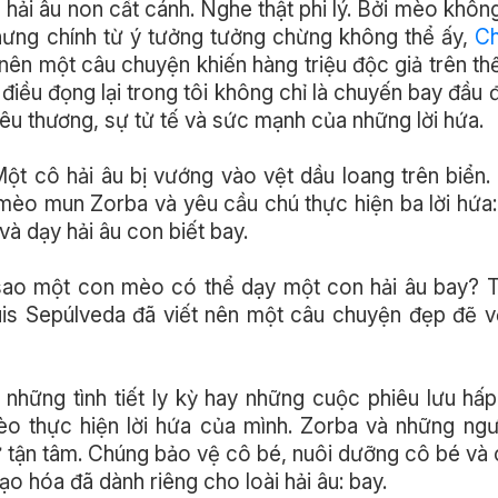
ải âu non cất cánh. Nghe thật phi lý. Bởi mèo khôn
 nhưng chính từ ý tưởng tưởng chừng không thể ấy,
Ch
ên một câu chuyện khiến hàng triệu độc giả trên thế
 điều đọng lại trong tôi không chỉ là chuyến bay đầu 
yêu thương, sự tử tế và sức mạnh của những lời hứa.
ột cô hải âu bị vướng vào vệt dầu loang trên biển.
 mèo mun Zorba và yêu cầu chú thực hiện ba lời hứa
à dạy hải âu con biết bay.
m sao một con mèo có thể dạy một con hải âu bay?
Luis Sepúlveda đã viết nên một câu chuyện đẹp đẽ v
những tình tiết ly kỳ hay những cuộc phiêu lưu hấ
o thực hiện lời hứa của mình. Zorba và những ngư
ự tận tâm. Chúng bảo vệ cô bé, nuôi dưỡng cô bé và
o hóa đã dành riêng cho loài hải âu: bay.