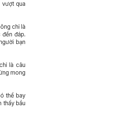
ó vượt qua
ông chỉ là
c đền đáp.
người bạn
chỉ là câu
 từng mong
có thể bay
m thấy bầu