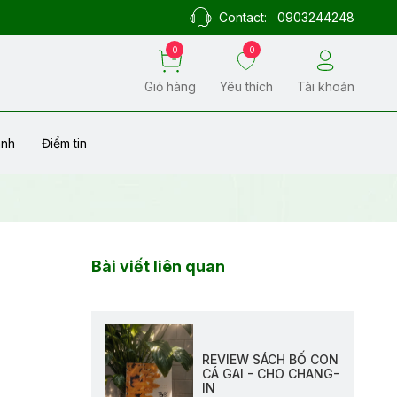
Contact:
0903244248
0
0
Giỏ hàng
Yêu thích
Tài khoản
ành
Điểm tin
Bài viết liên quan
REVIEW SÁCH BỐ CON
CÁ GAI - CHO CHANG-
IN