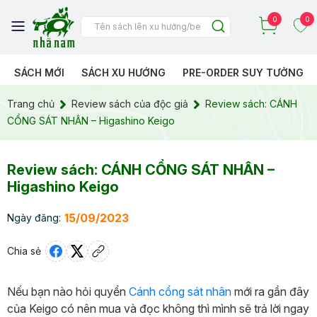
0
0
SÁCH MỚI
SÁCH XU HƯỚNG
PRE-ORDER SUY TƯỞNG
Trang chủ
Review sách của độc giả
Review sách: CÁNH
CỔNG SÁT NHÂN – Higashino Keigo
Review sách: CÁNH CỔNG SÁT NHÂN –
Higashino Keigo
15/09/2023
Ngày đăng:
Chia sẻ
Nếu bạn nào hỏi quyển
Cánh cổng sát nhân
mới ra gần đây
của Keigo có nên mua và đọc không thì mình sẽ trả lời ngay