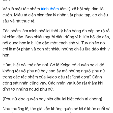
Vẫn là một tác phẩm
trinh thám
tâm lý xã hội hấp dẫn, lôi
cuốn. Miêu tả diễn biến tâm lý nhân vật phức tạp, có chiều
sâu và rất thực tế.
Tác phẩm làm mình nhớ lại thời kỳ bán hàng đa cấp nở rộ rồi
bị chìm dần. Bao nhiêu người điêu đứng vì bị lừa bởi đa cấp,
nói đúng hơn là bị lừa đảo một cách tinh vi. Tuy nhiên nó
chỉ là một phần và còn rất nhiều những chiêu lừa đảo tinh vi
hơn.
Hừm, biết nói thế nào nhỉ. Có lẽ Keigo có duyên nợ gì đó
không tốt với phụ nữ hay sao ấy mà những người phụ nữ
trong các tác phẩm của Keigo đều rất “ghê gớm”. Cánh
cổng sát nhân cũng vậy. Các nhân vật luôn rất thảm khi
dính tới những người phụ nữ.
(Phụ nữ đọc quyển này biết đâu lại biết cách trị chồng)
Như thường lệ, tác giả vẫn không quên bẻ lái ở khúc cuối và