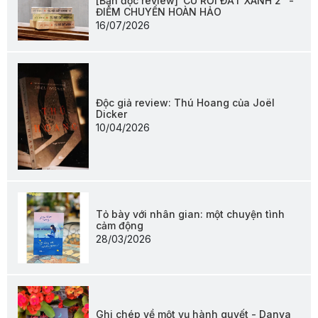
[Bạn đọc review]“CÚ RỜI ĐẤT XANH 2” -
ĐIỂM CHUYỂN HOÀN HẢO
16/07/2026
Độc giả review: Thú Hoang của Joël
Dicker
10/04/2026
Tỏ bày với nhân gian: một chuyện tình
cảm động
28/03/2026
Ghi chép về một vụ hành quyết - Danya