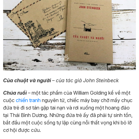
Của chuột và người
– của tác giả John Steinbeck
Chúa ruồi
–
một
tác phẩm của William Golding kể về một
cuộc
chiến tranh
nguyên tử, chiếc máy bay chở mấy chục
đứa trẻ đi sơ tán gặp tai nạn và rơi xuống một hoang đảo
tại Thái Bình Dương. Những đứa trẻ ấy đã phải tự sinh tồn,
bắt đầu một cuộc sống tự lập cùng nỗi thất vọng khi bỏ lỡ
cơ hội được cứu.