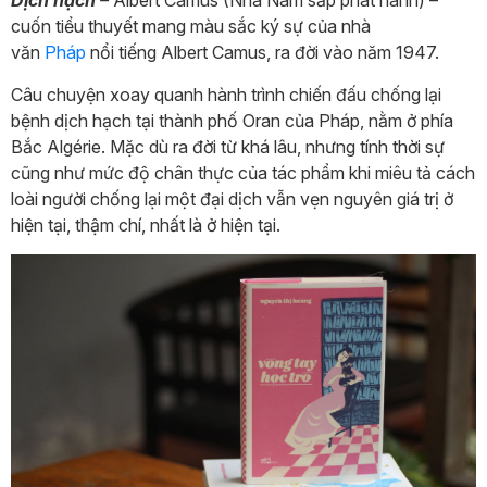
Dịch hạch
–
Albert Camus (Nhã Nam sắp phát hành) –
cuốn tiểu thuyết mang màu sắc ký sự của nhà
văn
Pháp
nổi tiếng Albert Camus, ra đời vào năm 1947.
Câu chuyện xoay quanh hành trình chiến đấu chống lại
bệnh dịch hạch tại thành phố Oran của Pháp, nằm ở phía
Bắc Algérie. Mặc dù ra đời từ khá lâu, nhưng tính thời sự
cũng như mức độ chân thực của tác phẩm khi miêu tả cách
loài người chống lại một đại dịch vẫn vẹn nguyên giá trị ở
hiện tại, thậm chí, nhất là ở hiện tại.