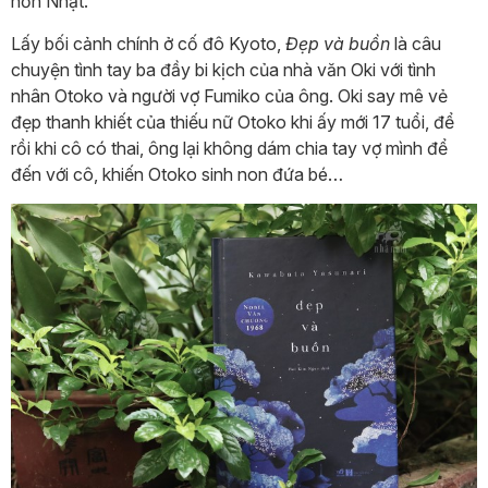
hồn Nhật.
Lấy bối cảnh chính ở cố đô Kyoto,
Đẹp và buồn
là câu
chuyện tình tay ba đầy bi kịch của nhà văn Oki với tình
nhân Otoko và người vợ Fumiko của ông. Oki say mê vẻ
đẹp thanh khiết của thiếu nữ Otoko khi ấy mới 17 tuổi, để
rồi khi cô có thai, ông lại không dám chia tay vợ mình để
đến với cô, khiến Otoko sinh non đứa bé…