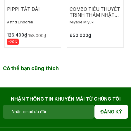
PIPPI TẤT DÀI
COMBO TIỂU THUYẾT
TRINH THÁM NHẬT
BẢN: NGỤY CHỨNG
Astrid Lindgren
Miyabe Miyuki
CỦA SOLOMON
126.400₫
950.000₫
158.000₫
-20%
Có thể bạn cũng thích
NHẬN THÔNG TIN KHUYẾN MÃI TỪ CHÚNG TÔI
ĐĂNG KÝ