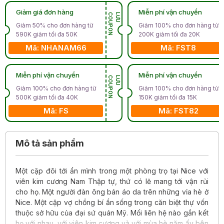
Giảm giá đơn hàng
Miễn phí vận chuyển
N
L
Ư
U
C
O
U
P
O
Giảm 50% cho đơn hàng từ
Giảm 100% cho đơn hàng từ
590K giảm tối đa 50K
200K giảm tối đa 20K
Mã: NHANAM66
Mã: FST8
Miễn phí vận chuyển
Miễn phí vận chuyển
N
L
Ư
U
C
O
U
P
O
Giảm 100% cho đơn hàng từ
Giảm 100% cho đơn hàng từ
500K giảm tối đa 40K
150K giảm tối đa 15K
Mã: FS
Mã: FST82
Mô tả sản phẩm
Một cặp đôi tới ẩn mình trong một phòng trọ tại Nice với
viên kim cương Nam Thập tự, thứ có lẽ mang tới vận rủi
cho họ. Một người đàn ông bán áo da trên những vỉa hè ở
Nice. Một cặp vợ chồng bí ẩn sống trong căn biệt thự vốn
thuộc sở hữu của đại sứ quán Mỹ. Mối liên hệ nào gắn kết
họ với nhau, với viên kim cương và với mùa hè năm ấy bên