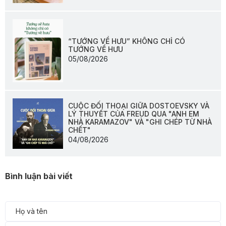
“TƯỚNG VỀ HƯU” KHÔNG CHỈ CÓ
TƯỚNG VỀ HƯU
05/08/2026
CUỘC ĐỐI THOẠI GIỮA DOSTOEVSKY VÀ
LÝ THUYẾT CỦA FREUD QUA "ANH EM
NHÀ KARAMAZOV" VÀ "GHI CHÉP TỪ NHÀ
CHẾT"
04/08/2026
Bình luận bài viết