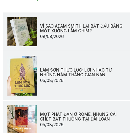
VÌ SAO ADAM SMITH LẠI BẮT ĐẦU BẰNG
MỘT XƯỞNG LÀM GHIM?
08/08/2026
LAM SƠN THỰC LỤC: LỜI NHẮC TỪ
NHỮNG NĂM THÁNG GIAN NAN
05/08/2026
MỘT PHÁT ĐẠN Ở ROME, NHỮNG CÁI
CHẾT BẤT THƯỜNG TẠI ĐÀI LOAN
05/08/2026