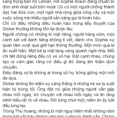
sang trọng bên hồ Léman, nơi Sophie Braun đang chuẩn bị
đón sinh nhật tuổi bốn mươi. Cô có một người chồng thành
đạt, hai đứa con, một ngôi nhà rộng giữa rừng cây và một
cuộc sống mà nhiều người sẵn sàng gọi là hoàn hảo.
Chỉ có điều những điều hoàn hảo trong tiểu thuyết của
Dicker thường không tồn tại được lâu.
Người chồng có những bí mật riêng, người hàng xóm, một
cảnh sát với danh tiếng không tì vết, dành cho Sophie sự
quan tâm vượt quá giới hạn thông thường. Một món quà bí
ẩn xuất hiện. Một kẻ lạ mặt lảng vảng quanh ngôi nhà. Mỗi
chi tiết đứng riêng đều có vẻ vô hại. Đặt cạnh nhau, chúng
tạo ra cảm giác rằng có điều gì đó đang âm thầm dịch
chuyển.
Điều đáng sợ là không ai trong số họ trông giống một mối
đe dọa.
Dicker không tìm kiếm sự căng thẳng ở những kẻ xa lạ xuất
hiện từ bóng tối. Ông đặt nó giữa những người vẫn gặp
nhau mỗi ngày, trò chuyện với nhau mỗi ngày và tin rằng
mình hiểu rất rõ về nhau. Rồi từng chút một, niềm tin ấy bắt
đầu lung lay.
Trong Thú hoang, những bí mật nguy hiểm nhất không nằm
trong két sắt hay những viên kim cương bị đánh cắp. Chúng