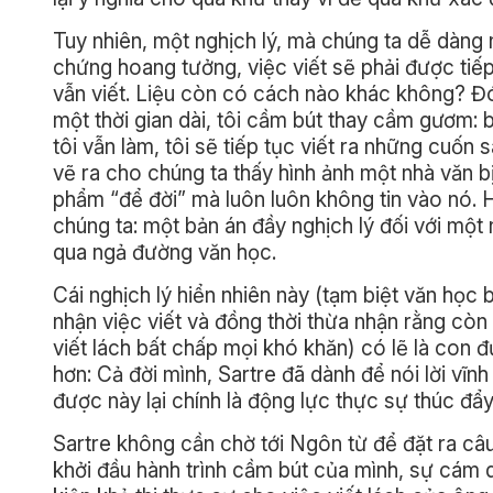
Tuy nhiên, một nghịch lý, mà chúng ta dễ dàng nh
chứng hoang tưởng, việc viết sẽ phải được tiếp
vẫn viết. Liệu còn có cách nào khác không? Đó 
một thời gian dài, tôi cầm bút thay cầm gươm: b
tôi vẫn làm, tôi sẽ tiếp tục viết ra những cuốn 
vẽ ra cho chúng ta thấy hình ảnh một nhà văn 
phẩm “để đời” mà luôn luôn không tin vào nó. 
chúng ta: một bản án đầy nghịch lý đối với một 
qua ngả đường văn học.
Cái nghịch lý hiển nhiên này (tạm biệt văn học
nhận việc viết và đồng thời thừa nhận rằng còn
viết lách bất chấp mọi khó khăn) có lẽ là con 
hơn: Cả đời mình, Sartre đã dành để nói lời vĩnh
được này lại chính là động lực thực sự thúc đẩ
Sartre không cần chờ tới Ngôn từ để đặt ra câu
khởi đầu hành trình cầm bút của mình, sự cám d