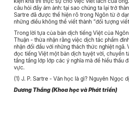
kiện khả thi thực sự cho việc viết lách của ông
câu hỏi đầy ám ảnh: tại sao chúng ta lại trở th
Sartre đã được thể hiện rõ trong Ngôn từ ở dạ
những điều không thể viết thành “đối tượng viế
Trong lời tựa của bản dịch tiếng Việt của Ngôn
Thuận - thừa nhận rằng việc dịch tác phẩm đỉn
nhận đối đầu với những thách thức nghiệt ngã. V
đọc tiếng Việt một bản dịch tuyệt vời, chuyển t
tầng tầng lớp lớp các ý nghĩa mà để hiểu thấu đá
vực.
(1) J. P. Sartre - Văn học là gì? Nguyên Ngọc
Dương Thắng (Khoa học và Phát triển)