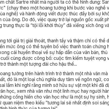
 chất Sartre nhất mà người ta có thể hình dung: Sar
 thực" (chạy theo một hoang tưởng khi bước vào nghề
ủa nghề) và hành động viết được thúc đẩy bởi sự kh
ồn của ông. Do đó, việc quay trở lại nguồn gốc xuất p
 trung thực là “tội lỗi khởi thủy” đã xiềng xích ông v
 tới giá trị giải thoát, thanh tẩy và thậm chí có thể
h đến mức ông có thể tuyên bố việc thanh toán chứng
 xong cái huyền thoại về sự hấp dẫn của văn bản, th
ật cuối cùng được công bố: cuộc tìm kiếm tuyệt vọng
trở thành một tượng đài cho hậu thế...
oang tưởng trên hành trình trở thành một nhà văn mà 
t, đó là một loại chủ nghĩa duy tâm về ngôn ngữ, co
sai lầm khi nghĩ rằng mình sở hữu sự vật một khi đã đ
văn học, xem nhà văn như một linh mục hay người hành
hững cống hiến cho văn học như là một sự hy sinh, h
hứ quan niệm theo kiểu “tương lai sẽ nhất định soi sá
ịnh hình thức của tương lai”.