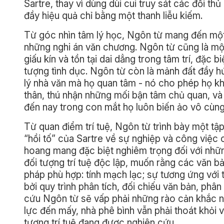
Sartre, thay vì dùng dùi cui truy sát các đối t
đầy hiệu quả chỉ bằng một thanh liễu kiếm.
Từ góc nhìn tâm lý học, Ngôn từ mang đến một
những nghi án văn chương. Ngôn từ cũng là m
giấu kín và tồn tại dai dẳng trong tâm trí, đặc 
tượng tình dục. Ngôn từ còn là mảnh đất đầy h
lý nhà văn mà họ quan tâm - nó cho phép họ k
thân, thú nhận những mối bận tâm chủ quan, và l
đến nay trong con mắt họ luôn biến ảo vô cùng
Từ quan điểm trí tuệ, Ngôn từ trình bày một tậ
“hồi tố” của Sartre về sự nghiệp và công việc 
hoang mang đặc biệt nghiêm trọng đối với nhữn
đối tượng trí tuệ độc lập, muốn rằng các văn bả
pháp phù hợp: tính mạch lạc; sự tương ứng với 
bởi quy trình phân tích, đối chiếu văn bản, phâ
cứu Ngôn từ sẽ vấp phải những rào cản khắc ng
lực đến mấy, nhà phê bình vẫn phải thoát khỏi 
tượng trí tuệ đang được nghiên cứu.