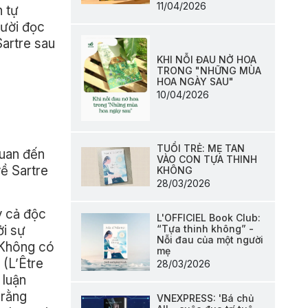
11/04/2026
n tự
gười đọc
Sartre sau
KHI NỖI ĐAU NỞ HOA
TRONG "NHỮNG MÙA
HOA NGÀY SAU"
10/04/2026
TUỔI TRẺ: MẸ TAN
quan đến
VÀO CON TỰA THINH
về Sartre
KHÔNG
28/03/2026
y cả độc
L'OFFICIEL Book Club:
ởi sự
“Tựa thinh không” -
Nỗi đau của một người
. Không có
mẹ
 (L’Être
28/03/2026
 luận
 rằng
VNEXPRESS: 'Bá chủ