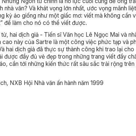
. Nhưng Ngôn từ chính là nỗ lực cuối cùng để ông trả
ành nhà văn? Và khát vọng lớn nhất, ước vọng mãnh liệ
ng kỳ ảo giống như một giấc mơ: viết mà không cần vi
t” để làm cho nó có thể viết được.
 từ, hai dịch giả - Tiến sĩ Văn học Lê Ngọc Mai và nh
h cao này của Sartre là một công việc phức tạp và p
à hai dịch giả đã thực sự thành công khi trao lại cho
ải được đầy đủ vẻ đẹp trong những trang viết đầy chất
o, cần tới những kiến thức rất sâu sắc trải rộng trên 
 dịch, NXB Hội Nhà văn ấn hành năm 1999