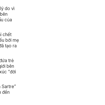
lý do vì
 bên
ấu của
i chết
yếu bởi mẹ
đã tạo ra
đứa trẻ
iới bên
 xúc “đời
n Sartre”
n đến