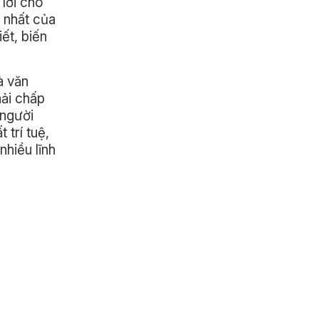
 lời cho
t nhất của
ết, biến
à văn
hải chấp
 người
 trí tuệ,
nhiều lĩnh