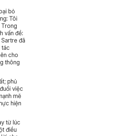
oại bỏ
ng: Tôi
. Trong
nh vấn đề:
 Sartre đã
 tác
iên cho
ng thông
ất; phủ
đuổi việc
à mạnh mẽ
thực hiện
y từ lúc
ột điều