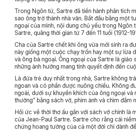
Trong Ngôn từ, Sartre đã tiến hành phân tích m
sao ông trở thành nhà văn. Bắt đầu bằng một t
ngoại của mình, nội dung chủ yếu trong Ngôn từ
Sartre, quãng thời gian từ 7 đến 11 tuổi (1912-19
Cha của Sartre chết khi ông vừa mới sinh ra đư
này giống một cuộc chạy trốn hay một sự lừa d
và ông bà ngoại. Ông ngoại của Sartre là giáo 
những ảnh hưởng mang tính quyết định đến cuộc
Là đứa trẻ duy nhất trong nhà, Sartre không tr
ngoan và có phần được nuông chiều. Không đượ
ngoài, dưới sự khuyến khích của ông ngoại và ng
thường” bằng sách vở, phim ảnh và chìm đắm ng
Hồi ức về thời thơ ấu gắn với sách vở chính là 
của Jean-Paul Sartre. Sartre cho rằng cái niề
chứng hoang tưởng của cả một đời chỉ dành để 