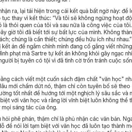
ận ra, lại tái hiện trong cái kết quả bất ngờ này: để l
 tục thay vì kết thúc: “Và tôi sẽ không ngừng hoạt độ
là thói quen của tôi và sau nữa là công việc của tôi
ây giờ tôi đã biết tới sự bất lực của mình. Không thà
sách; chúng là cần thiết; chúng đều hữu ích như nhau.”
bị kết án để ngắm chính mình đang cố gắng viết những
Hình phạt mà Sartre tự kết án không khỏi gây ngạc nh
người bị tuyên có tội vì đã tình cờ trốn tránh cuộc số
 bằng cách viết một cuốn sách đậm chất "văn học" nh
 lâu mới chấm dứt nó, thậm chí còn tuyên bố sẽ theo 
đường tốt nhất để hướng tới một nghịch lý sâu sắc v
 biệt với văn học và rằng lời vĩnh biệt luôn không thể 
y mọi sáng tác của ông.
 hỏi phê phán, thậm chí là phủ nhận các văn bản. Nga
ỗ để nói lời tạm biệt với văn học đã luôn tạo thành m