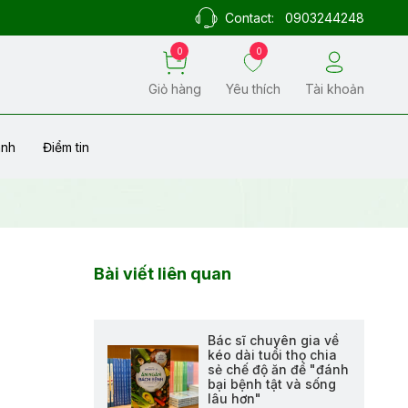
Contact:
0903244248
0
0
Giỏ hàng
Yêu thích
Tài khoản
ành
Điểm tin
Bài viết liên quan
Bác sĩ chuyên gia về
kéo dài tuổi thọ chia
sẻ chế độ ăn để "đánh
bại bệnh tật và sống
lâu hơn"