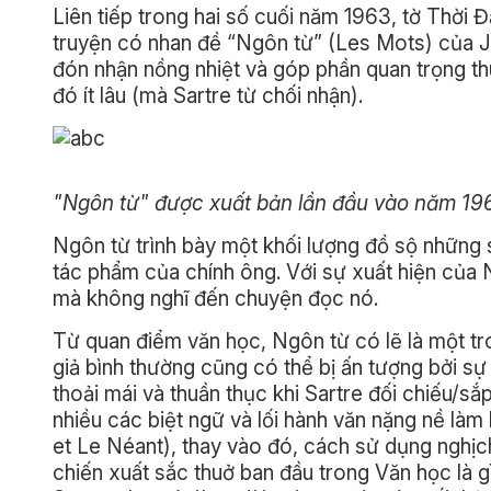
Liên tiếp trong hai số cuối năm 1963, tờ Thời
truyện có nhan đề “Ngôn từ” (Les Mots) của J
đón nhận nồng nhiệt và góp phần quan trọng th
đó ít lâu (mà Sartre từ chối nhận).
"Ngôn từ" được xuất bản lần đầu vào năm 19
Ngôn từ trình bày một khối lượng đồ sộ những 
tác phẩm của chính ông. Với sự xuất hiện của 
mà không nghĩ đến chuyện đọc nó.
Từ quan điểm văn học, Ngôn từ có lẽ là một tr
giả bình thường cũng có thể bị ấn tượng bởi sự
thoải mái và thuần thục khi Sartre đối chiếu/s
nhiều các biệt ngữ và lối hành văn nặng nề làm
et Le Néant), thay vào đó, cách sử dụng nghịch
chiến xuất sắc thuở ban đầu trong Văn học là g