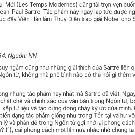
 Đại Mới (Les Temps Modernes) đăng tải trọn vẹn cuố
ean-Paul Sartre. Tác phẩm này ngay lập tức được n
úc đẩy Viện Hàn lâm Thụy Điển trao giải Nobel cho 
64. Nguồn: NN
suy ngẫm cũng như những giải thích của Sartre liên 
Ngôn từ, không nhà phê bình nào có thể nói gì thêm 
ong những tác phẩm hay nhất mà Sartre đã viết. Nga
 chặt chẽ và chính xác của văn bản trong Ngôn từ, b
ắp xếp tư liệu và tạo dựng dòng chảy ký ức của mình
 biến dạng tác phẩm giống như trong Tồn tại và hư vô
 lý và phản đề trong Ngôn từ gợi nhớ lại phong cách
ì? (1), cái phong cách một lần nữa nhắc nhở chúng ta