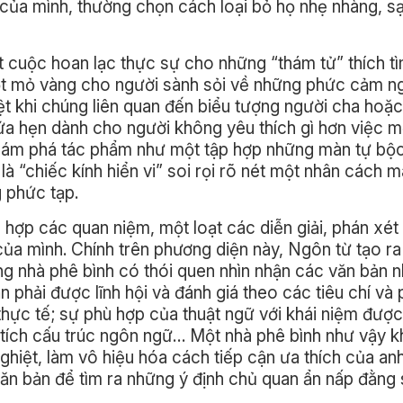
hủ của mình, thường chọn cách loại bỏ họ nhẹ nhàng, s
 cuộc hoan lạc thực sự cho những “thám tử” thích tì
ột mỏ vàng cho người sành sỏi về những phức cảm 
biệt khi chúng liên quan đến biểu tượng người cha hoặc
ứa hẹn dành cho người không yêu thích gì hơn việc 
hám phá tác phẩm như một tập hợp những màn tự bộc
à “chiếc kính hiển vi” soi rọi rõ nét một nhân cách m
 phức tạp.
p hợp các quan niệm, một loạt các diễn giải, phán xét
của mình. Chính trên phương diện này, Ngôn từ tạo r
g nhà phê bình có thói quen nhìn nhận các văn bản 
n phải được lĩnh hội và đánh giá theo các tiêu chí và
thực tế; sự phù hợp của thuật ngữ với khái niệm được
n tích cấu trúc ngôn ngữ… Một nhà phê bình như vậy k
hiệt, làm vô hiệu hóa cách tiếp cận ưa thích của anh
văn bản để tìm ra những ý định chủ quan ẩn nấp đằng 