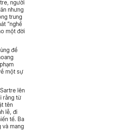
tre, người
 văn nhưng
ông trung
hát “nghề
ào một đời
 dùng để
 hoang
ủ phạm
 về một sự
Sartre lên
i rằng từ
ặt tên
 lễ, đi
iến tế. Ba
ng và mang