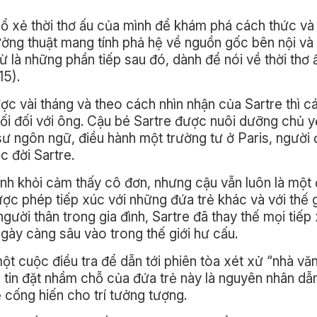
ổ xẻ thời thơ ấu của mình để khám phá cách thức và 
ường thuật mang tính phả hệ về nguồn gốc bên nội và
 là những phần tiếp sau đó, dành để nói về thời thơ 
15).
ợc vài tháng và theo cách nhìn nhận của Sartre thì cá
ối đối với ông. Cậu bé Sartre được nuôi dưỡng chủ 
sư ngôn ngữ, điều hành một trường tư ở Paris, người 
 đời Sartre.
ánh khỏi cảm thấy cô đơn, nhưng cậu vẫn luôn là một 
c phép tiếp xúc với những đứa trẻ khác và với thế g
ười thân trong gia đình, Sartre đã thay thế mọi tiếp
ày càng sâu vào trong thế giới hư cấu.
một cuộc điều tra để dẫn tới phiên tòa xét xử “nhà vă
m tin đặt nhầm chỗ của đứa trẻ này là nguyên nhân dẫ
cống hiến cho trí tưởng tượng.