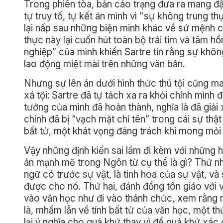
Trong phiên tòa, bản cáo trạng đưa ra mang đậm
tự truy tố, tự kết án mình vì "sự không trung
lại nấp sau những biện minh khác về sứ mệnh c
thực này lại cuốn hút toàn bộ trái tim và tâm h
nghiệp” của mình khiến Sartre tin rằng sự không
lao động miệt mài trên những văn bản.
Nhưng sự lên án dưới hình thức thú tội cũng mang
xá tội: Sartre đã tự tách xa ra khỏi chính mìn
tưởng của mình đã hoàn thành, nghĩa là đã giải
chính đã bị “vạch mặt chỉ tên” trong cái sự th
bất tử, một khát vọng đáng trách khi mong mỏi 
Vậy những định kiến sai lầm đi kèm với những h
án mạnh mẽ trong Ngôn từ cụ thể là gì? Thứ nhấ
ngữ có trước sự vật, là tinh hoa của sự vật, và 
được cho nó. Thứ hai, đánh đồng tôn giáo với 
vào văn học như đi vào thánh chức, xem rằng n
là, mhầm lẫn về tính bất tử của văn học, một t
lại ý nghĩa cho quá khứ thay vì để quá khứ xác đ