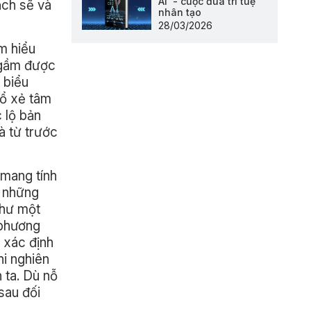
AI' - cuộc đua trí tuệ
ạch sẽ và
nhân tạo
28/03/2026
m hiểu
ngầm được
 biểu
mổ xẻ tâm
 lộ bản
à từ trước
 mang tính
a những
như một
 phương
 xác định
hi nghiên
 ta. Dù nỗ
sau đối