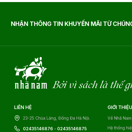
NHẬN THÔNG TIN KHUYẾN MÃI TỪ CHÚNG
Bởi vì sách là thế g
LIÊN HỆ
GIỚI THIỆ
23-25 Chùa Láng, Đống Đa Hà Nội.
Về Nhã Nam
Hệ thống hi
02435146876
-
02435146875