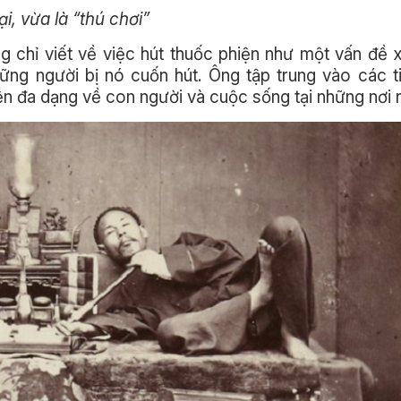
, vừa là “thú chơi”
 chỉ viết về việc hút thuốc phiện như một vấn đề 
ững người bị nó cuốn hút. Ông tập trung vào các t
n đa dạng về con người và cuộc sống tại những nơi 