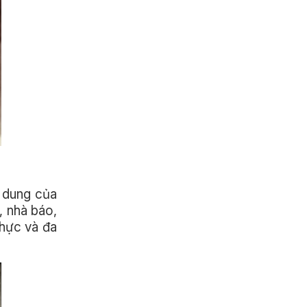
n dung của
, nhà báo,
thực và đa