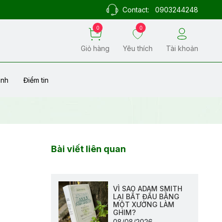
Contact:
0903244248
0
0
Giỏ hàng
Yêu thích
Tài khoản
ành
Điểm tin
Bài viết liên quan
VÌ SAO ADAM SMITH
LẠI BẮT ĐẦU BẰNG
MỘT XƯỞNG LÀM
GHIM?
08/08/2026