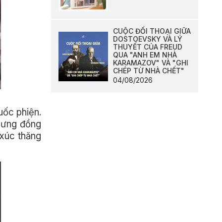
CUỘC ĐỐI THOẠI GIỮA
DOSTOEVSKY VÀ LÝ
THUYẾT CỦA FREUD
QUA "ANH EM NHÀ
KARAMAZOV" VÀ "GHI
CHÉP TỪ NHÀ CHẾT"
04/08/2026
uốc phiện.
Nhưng đồng
 xúc thăng