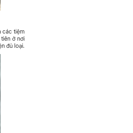
h các tiệm
tiên ở nơi
n đủ loại.