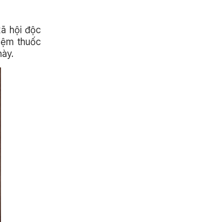
xã hội độc
iệm thuốc
này.