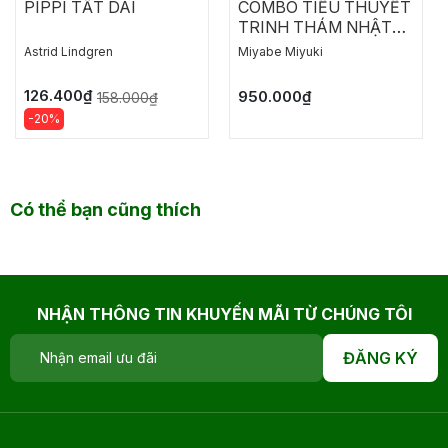
PIPPI TẤT DÀI
COMBO TIỂU THUYẾT
TRINH THÁM NHẬT
BẢN: NGỤY CHỨNG
Astrid Lindgren
Miyabe Miyuki
CỦA SOLOMON
126.400₫
950.000₫
158.000₫
-20%
Có thể bạn cũng thích
NHẬN THÔNG TIN KHUYẾN MÃI TỪ CHÚNG TÔI
ĐĂNG KÝ