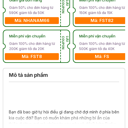
N
L
Ư
U
C
O
U
P
O
Giảm 50% cho đơn hàng từ
Giảm 100% cho đơn hàng từ
590K giảm tối đa 50K
150K giảm tối đa 15K
Mã: NHANAM66
Mã: FST82
Miễn phí vận chuyển
Miễn phí vận chuyển
N
L
Ư
U
C
O
U
P
O
Giảm 100% cho đơn hàng từ
Giảm 100% cho đơn hàng từ
200K giảm tối đa 20K
500K giảm tối đa 40K
Mã: FST8
Mã: FS
Mô tả sản phẩm
Bạn đã bao giờ tự hỏi điều gì đang chờ đợi mình ở phía bên
kia cuộc đời? Bạn có muốn khám phá những bí ẩn của
thiên đường, nơi mà chúng ta sau này sẽ đến?John Burke