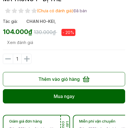
(Chưa có đánh giá)
Đã bán
Tác giả:
CHAN HO-KEI
,
104.000₫
130.000₫
- 20%
Xem đánh giá
Thêm vào giỏ hàng
Mua ngay
Giảm giá đơn hàng
Miễn phí vận chuyển
N
L
Ư
U
C
O
U
P
O