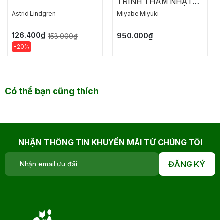
TRINH THÁM NHẬT
BẢN: NGỤY CHỨNG
Astrid Lindgren
Miyabe Miyuki
CỦA SOLOMON
126.400₫
950.000₫
158.000₫
-20%
Có thể bạn cũng thích
NHẬN THÔNG TIN KHUYẾN MÃI TỪ CHÚNG TÔI
ĐĂNG KÝ