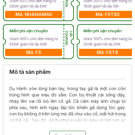
Giảm 50% cho đơn hàng từ
Giảm 100% cho đơn hàng từ
590K giảm tối đa 50K
150K giảm tối đa 15K
Mã: NHANAM66
Mã: FST82
Miễn phí vận chuyển
Miễn phí vận chuyển
N
L
Ư
U
C
O
U
P
O
Giảm 100% cho đơn hàng từ
Giảm 100% cho đơn hàng từ
500K giảm tối đa 40K
200K giảm tối đa 20K
Mã: FS
Mã: FST8
Mô tả sản phẩm
Dụ Hành xòe lòng bàn tay, trong tay gã là một con côn
trùng hình que màu đỏ sẫm. Con bọ thoắt cái sống dậy,
nhảy lên vai rồi bò lên cổ gã. Cã cầm máy ảnh chụp từ
phía sau, hình ảnh ngay lập tức khiến gã dựng tóc gáy:
con bọ không ở trên lưng mà đã chui vào cổ, mất hút trong
cơ thể gã... Sau đó, gã thường xuyên bị giày vò bởi cơn ác
mộng đẫm máu và cơn thèm ăn bột phát, cùng câu hỏi:
Mình đã biến thành thứ quái vật gì vậy?