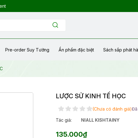
ent
Pre-order Suy Tưởng
Ẩn phẩm đặc biệt
Sách sắp phát h
ỌC
LƯỢC SỬ KINH TẾ HỌC
(Chưa có đánh giá)
Đã
Tác giả:
NIALL KISHTAINY
135.000₫