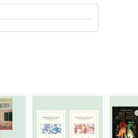
 mà lại rất dễ dàng tiếp cận.
ự biên niên những hình thái, học thuyết,
hội phương Tây suốt mấy ngàn năm qua với
 những ví dụ minh họa rất sinh động, gần
 này lại, sẽ không còn muốn chuyển kênh
ủa các chuyên gia kinh tế.