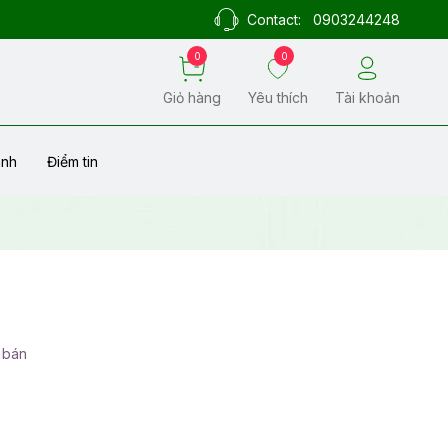
Contact:
0903244248
0
0
Giỏ hàng
Yêu thích
Tài khoản
ành
Điểm tin
 bán