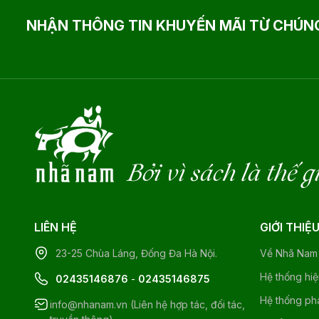
NHẬN THÔNG TIN KHUYẾN MÃI TỪ CHÚNG
Bởi vì sách là thế g
LIÊN HỆ
GIỚI THIỆ
23-25 Chùa Láng, Đống Đa Hà Nội.
Về Nhã Nam
Hệ thống hi
02435146876
-
02435146875
Hệ thống ph
info@nhanam.vn (Liên hệ hợp tác, đối tác,