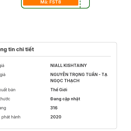
Mã: FST8
g tin chi tiết
giả
NIALL KISHTAINY
giả
NGUYỄN TRỌNG TUẤN - TẠ
NGỌC THẠCH
xuất bản
Thế Giới
 thước
Đang cập nhật
rang
316
 phát hành
2020