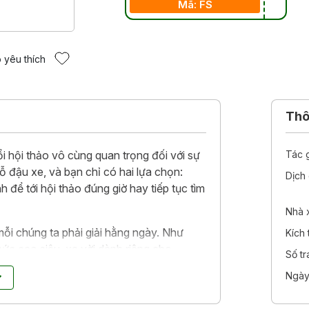
Mã: FS
 yêu thích
Thôn
i hội thảo vô cùng quan trọng đối với sự
Tác 
ỗ đậu xe, và bạn chỉ có hai lựa chọn:
Dịch 
h để tới hội thảo đúng giờ hay tiếp tục tìm
Nhà 
 mỗi chúng ta phải giải hằng ngày. Như
Kích
thức cao siêu, xa vời dành riêng cho
Số t
nó hiện diện trong mọi quyết định lớn
Ngày
a những hiểu biết kinh tế học căn bản
ộng khó lường, Niall Kishtainy đã trang bị