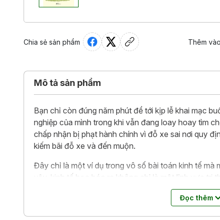
Chia sẻ sản phẩm
Thêm vào
Mô tả sản phẩm
Bạn chỉ còn đúng năm phút để tới kịp lễ khai mạc buổ
nghiệp của mình trong khi vẫn đang loay hoay tìm ch
chấp nhận bị phạt hành chính vì đỗ xe sai nơi quy địn
kiếm bãi đỗ xe và đến muộn.
Đây chỉ là một ví dụ trong vô số bài toán kinh tế mà
vậy, kinh tế học hóa ra không chỉ là một lĩnh vực tri 
những nhà kinh tế học, chính khách hay doanh nhân, 
Đọc thêm
nhỏ của đời sống. Nhận thức được tầm quan trọng củ
đối với con người trong xã hội đương đại nhiều biến đ