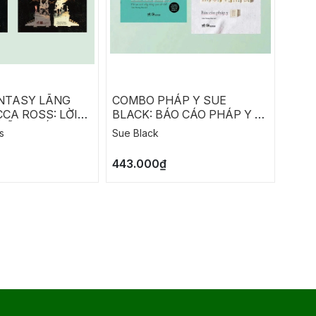
NTASY LÃNG
COMBO PHÁP Y SUE
COM
CA ROSS: LỜI
BLACK: BÁO CÁO PHÁP Y -
RICH
HẪN - ĐỐI THỦ
LỜI KHAI CỦA XƯƠNG
CHIẾ
s
Sue Black
Richa
M
ĐỒNG
443.000₫
290