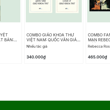
UYẾT
COMBO GIÁO KHOA THƯ
COMBO FA
T BẢN:
VIỆT NAM: QUỐC VĂN GIÁO
MẠN REBEC
A
KHOA THƯ - LUÂN LÝ GIÁO
THỀ TÀN N
Nhiều tác giả
Rebecca Ros
KHOA THƯ
SIÊU PHÀ
340.000₫
465.000₫