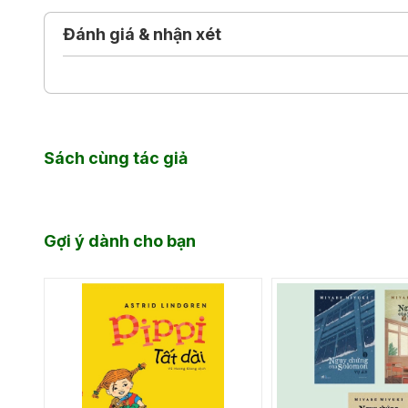
cho độc giả đại chúng một “công cụ” sắc bén, hữu ích
Đánh giá & nhận xét
Lược sử kinh tế học chọn lọc và trình bày theo trật t
vấn đề và quy luật kinh tế then chốt trong các xã 
một góc nhìn khách quan, cách diễn giải cuốn hút và
gũi. Có lẽ, không ít độc giả, sau khi gấp cuốn sách
khi chương trình ti vi tường thuật một buổi tọa đàm c
Sách cùng tác giả
Gợi ý dành cho bạn