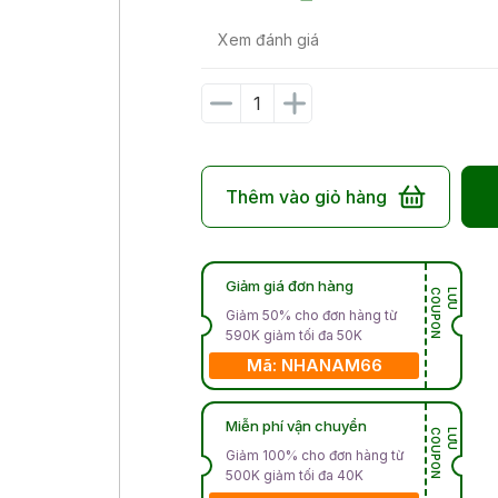
Xem đánh giá
Thêm vào giỏ hàng
Giảm giá đơn hàng
N
L
Ư
U
C
O
U
P
O
Giảm 50% cho đơn hàng từ
590K giảm tối đa 50K
Mã: NHANAM66
Miễn phí vận chuyển
N
L
Ư
U
C
O
U
P
O
Giảm 100% cho đơn hàng từ
500K giảm tối đa 40K