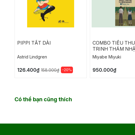
PIPPI TẤT DÀI
COMBO TIỂU TH
TRINH THÁM NHẬ
NGỤY CHỨNG CỦ
Astrid Lindgren
Miyabe Miyuki
SOLOMON
126.400₫
950.000₫
-20%
158.000₫
Có thể bạn cũng thích