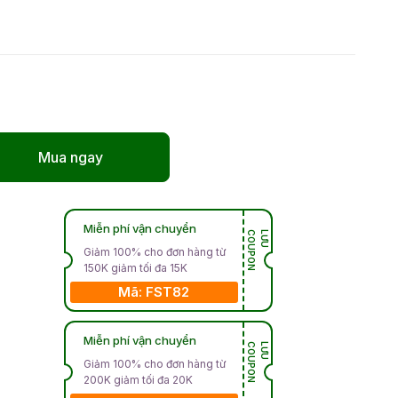
Mua ngay
Miễn phí vận chuyển
N
L
Ư
U
C
O
U
P
O
Giảm 100% cho đơn hàng từ
150K giảm tối đa 15K
Mã: FST82
Miễn phí vận chuyển
N
L
Ư
U
C
O
U
P
O
Giảm 100% cho đơn hàng từ
200K giảm tối đa 20K