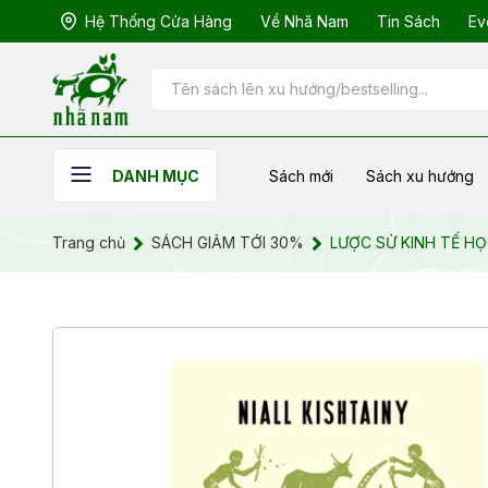
Hệ Thống Cửa Hàng
Về Nhã Nam
Tin Sách
Ev
Sách mới
Sách xu hướng
DANH MỤC
Trang chủ
SÁCH GIẢM TỚI 30%
LƯỢC SỬ KINH TẾ H