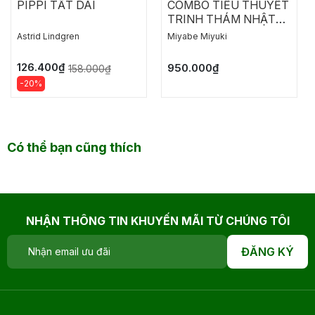
PIPPI TẤT DÀI
COMBO TIỂU THUYẾT
TRINH THÁM NHẬT
BẢN: NGỤY CHỨNG
Astrid Lindgren
Miyabe Miyuki
CỦA SOLOMON
126.400₫
950.000₫
158.000₫
-20%
Có thể bạn cũng thích
NHẬN THÔNG TIN KHUYẾN MÃI TỪ CHÚNG TÔI
ĐĂNG KÝ