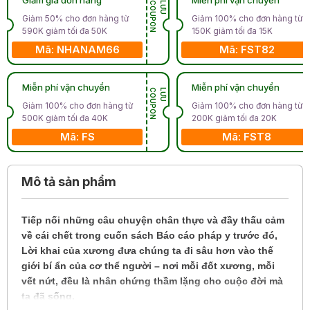
N
L
Ư
U
C
O
U
P
O
Giảm 50% cho đơn hàng từ
Giảm 100% cho đơn hàng từ
590K giảm tối đa 50K
150K giảm tối đa 15K
Mã: NHANAM66
Mã: FST82
Miễn phí vận chuyển
Miễn phí vận chuyển
N
L
Ư
U
C
O
U
P
O
Giảm 100% cho đơn hàng từ
Giảm 100% cho đơn hàng từ
500K giảm tối đa 40K
200K giảm tối đa 20K
Mã: FS
Mã: FST8
Mô tả sản phẩm
Tiếp nối những câu chuyện chân thực và đầy thấu cảm
về cái chết trong cuốn sách Báo cáo pháp y trước đó,
Lời khai của xương đưa chúng ta đi sâu hơn vào thế
giới bí ẩn của cơ thể người – nơi mỗi đốt xương, mỗi
vết nứt, đều là nhân chứng thầm lặng cho cuộc đời mà
ta đã sống.