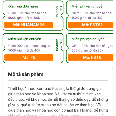
Giảm giá đơn hàng
Miễn phí vận chuyển
N
L
Ư
U
C
O
U
P
O
Giảm 50% cho đơn hàng từ
Giảm 100% cho đơn hàng từ
590K giảm tối đa 50K
150K giảm tối đa 15K
Mã: NHANAM66
Mã: FST82
Miễn phí vận chuyển
Miễn phí vận chuyển
N
L
Ư
U
C
O
U
P
O
Giảm 100% cho đơn hàng từ
Giảm 100% cho đơn hàng từ
500K giảm tối đa 40K
200K giảm tối đa 20K
Mã: FS
Mã: FST8
Mô tả sản phẩm
“Triết học”, theo Bertrand Russell, là thứ gì đó trung gian
giữa thần học và khoa học. Nếu tất cả tri thức minh xác
đều thuộc về khoa học thì hết thảy giáo điều dạy dỗ những
gì vượt quá tri thức minh xác đều thuộc về thần học. Và
giữa thần học và khoa học còn có một Bãi Hoang, dễ hứng
chịu công kích từ cả hai phía; Bãi Hoang này chính là triết