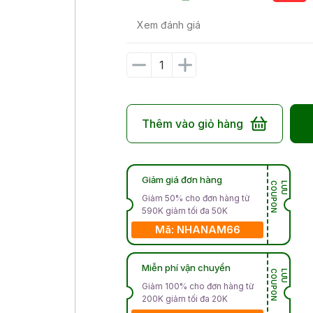
Xem đánh giá
Thêm vào giỏ hàng
Giảm giá đơn hàng
N
L
Ư
U
C
O
U
P
O
Giảm 50% cho đơn hàng từ
590K giảm tối đa 50K
Mã: NHANAM66
Miễn phí vận chuyển
N
L
Ư
U
C
O
U
P
O
Giảm 100% cho đơn hàng từ
200K giảm tối đa 20K