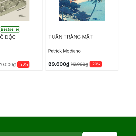
Bestseller
Nobel
TUẦN TRĂNG MẬT
CÔ ĐỘC
Sách
Tám 
Nam
Patrick Modiano
Patri
89.600₫
88.
-20%
112.000₫
-20%
70.000₫