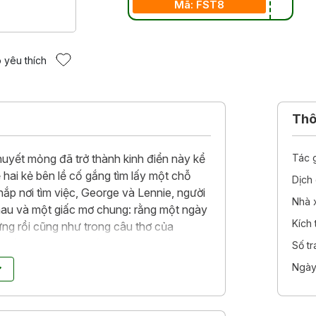
Mã: FST8
 yêu thích
Thôn
huyết mỏng đã trở thành kinh điển này kể
Tác 
 hai kẻ bên lề cố gắng tìm lấy một chỗ
Dịch 
hắp nơi tìm việc, George và Lennie, người
Nhà 
hau và một giấc mơ chung: rằng một ngày
Kích
ưng rồi cũng như trong câu thơ của
 này, như trong chính cuộc đời này,
Số t
ơ đẹp nhất thường không thành, mọi hy
Ngày
nie ngờ nghệch đến chỗ gây ra một tội lỗi
thất vọng và tất cả rơi vào một kết cục bi