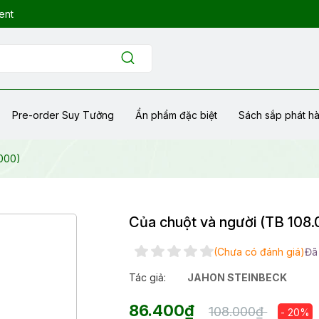
ent
Pre-order Suy Tưởng
Ẩn phẩm đặc biệt
Sách sắp phát h
.000)
Của chuột và người (TB 108.
(Chưa có đánh giá)
Đã
Tác giả:
JAHON STEINBECK
86.400₫
108.000₫
- 20%