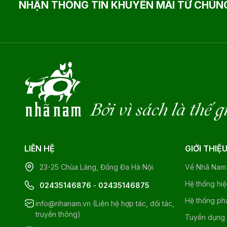
NHẬN THÔNG TIN KHUYẾN MÃI TỪ CHÚNG
Bởi vì sách là thế g
LIÊN HỆ
GIỚI THIỆ
23-25 Chùa Láng, Đống Đa Hà Nội.
Về Nhã Nam
Hệ thống hi
02435146876
-
02435146875
Hệ thống ph
info@nhanam.vn (Liên hệ hợp tác, đối tác,
truyền thông)
Tuyển dụng