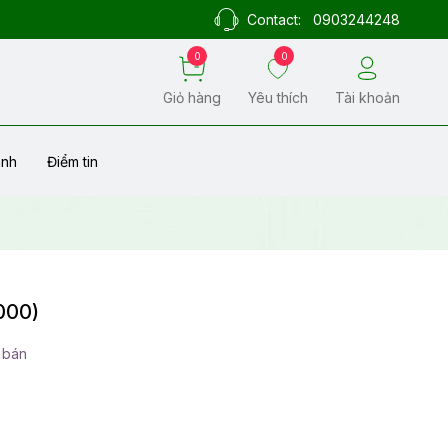
Contact:
0903244248
0
0
Giỏ hàng
Yêu thích
Tài khoản
ành
Điểm tin
000)
 bán