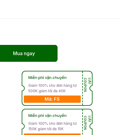
Mua ngay
Miễn phí vận chuyển
N
L
Ư
U
C
O
U
P
O
Giảm 100% cho đơn hàng từ
500K giảm tối đa 40K
Mã: FS
Miễn phí vận chuyển
N
L
Ư
U
C
O
U
P
O
Giảm 100% cho đơn hàng từ
150K giảm tối đa 15K