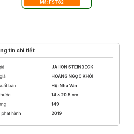
Mã: FST82
g tin chi tiết
giả
JAHON STEINBECK
giả
HOÀNG NGỌC KHÔI
xuất bản
Hội Nhà Văn
 thước
14 x 20.5 cm
rang
149
 phát hành
2019