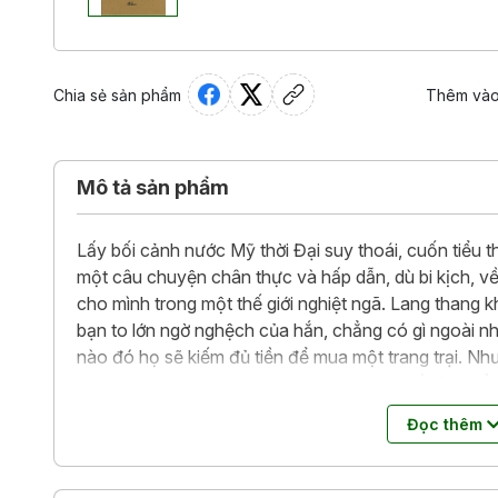
Chia sẻ sản phẩm
Thêm vào
Mô tả sản phẩm
Lấy bối cảnh nước Mỹ thời Đại suy thoái, cuốn tiểu t
một câu chuyện chân thực và hấp dẫn, dù bi kịch, về
cho mình trong một thế giới nghiệt ngã. Lang thang k
bạn to lớn ngờ nghệch của hắn, chẳng có gì ngoài n
nào đó họ sẽ kiếm đủ tiền để mua một trang trại. Nh
Robert Burus đã gợi cảm hứng cho nhan đề tác phẩm
những dự định tốt nhất thường đổ bể, những giấc m
Đọc thêm
vọng của họ đã bị kết liễu ngay khi số phận đẩy Len
bất khả sửa chữa, để rồi từ đó hy vọng lao thẳng tới 
thảm không thể vãn hồi…