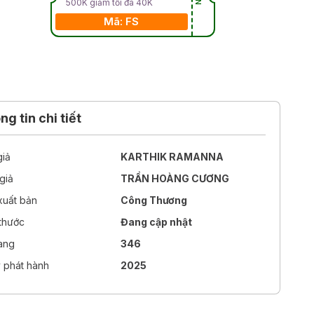
500K giảm tối đa 40K
Mã: FS
g tin chi tiết
giả
KARTHIK RAMANNA
giả
TRẦN HOÀNG CƯƠNG
xuất bản
Công Thương
 thước
Đang cập nhật
rang
346
 phát hành
2025