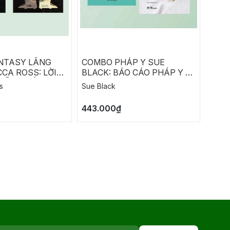
NTASY LÃNG
COMBO PHÁP Y SUE
COM
CA ROSS: LỜI
BLACK: BÁO CÁO PHÁP Y -
RICH
HẪN - ĐỐI THỦ
LỜI KHAI CỦA XƯƠNG
CHIẾ
s
Sue Black
Richa
M
ĐỒNG
443.000₫
290