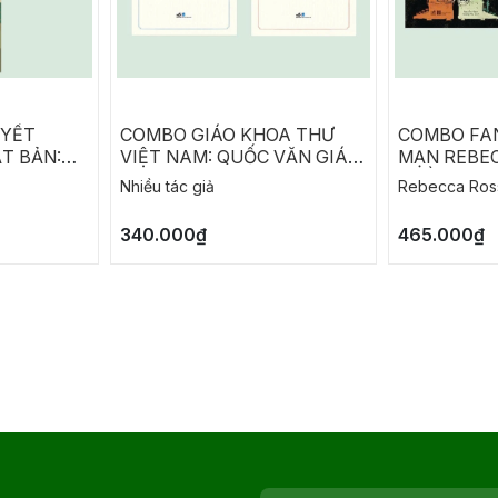
UYẾT
COMBO GIÁO KHOA THƯ
COMBO FA
T BẢN:
VIỆT NAM: QUỐC VĂN GIÁO
MẠN REBEC
A
KHOA THƯ - LUÂN LÝ GIÁO
THỀ TÀN N
Nhiều tác giả
Rebecca Ros
KHOA THƯ
SIÊU PHÀ
340.000₫
465.000₫