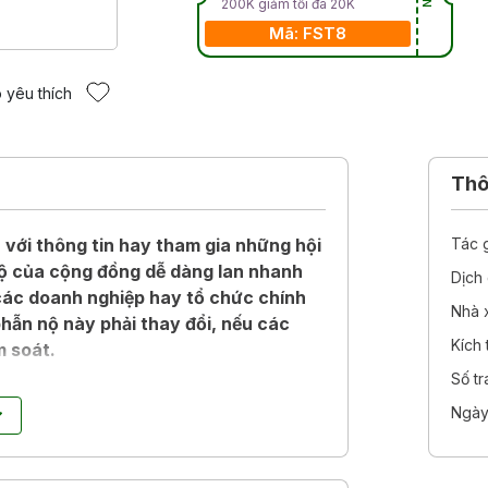
200K giảm tối đa 20K
Mã: FST8
 yêu thích
Thôn
với thông tin hay tham gia những hội
Tác 
nộ của cộng đồng dễ dàng lan nhanh
Dịch 
 các doanh nghiệp hay tổ chức chính
Nhà 
phẫn nộ này phải thay đổi, nếu các
Kích
m soát.
Số t
g của mình tại đại học Oxford, cùng
Ngày
n và nhiều ví dụ khác, Karthik
ể thấu hiểu làn sóng phẫn nộ, phối
ỗi dậy mạnh mẽ hơn. Khuôn mẫu này đã