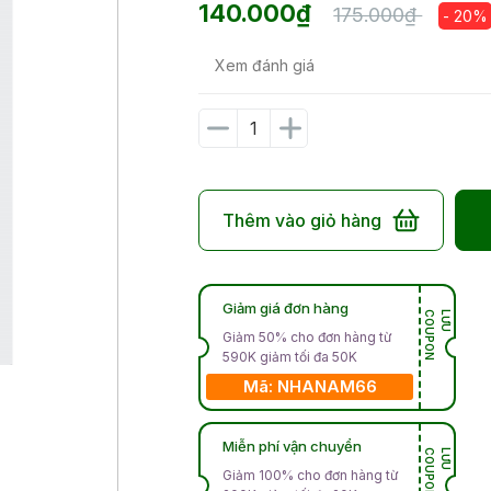
140.000₫
175.000₫
- 20%
Xem đánh giá
Thêm vào giỏ hàng
Giảm giá đơn hàng
N
L
Ư
U
C
O
U
P
O
Giảm 50% cho đơn hàng từ
590K giảm tối đa 50K
Mã: NHANAM66
Miễn phí vận chuyển
N
L
Ư
U
C
O
U
P
O
Giảm 100% cho đơn hàng từ