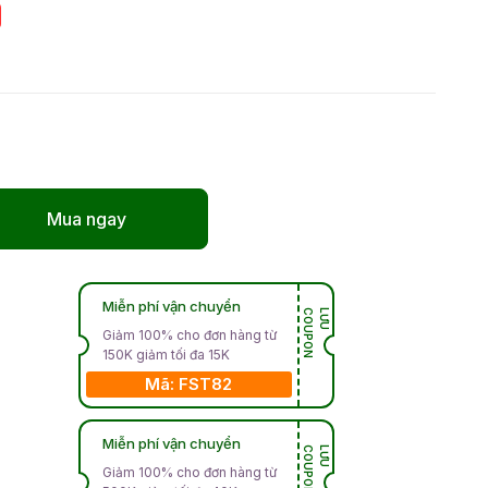
Mua ngay
Miễn phí vận chuyển
N
L
Ư
U
C
O
U
P
O
Giảm 100% cho đơn hàng từ
150K giảm tối đa 15K
Mã: FST82
Miễn phí vận chuyển
N
L
Ư
U
C
O
U
P
O
Giảm 100% cho đơn hàng từ