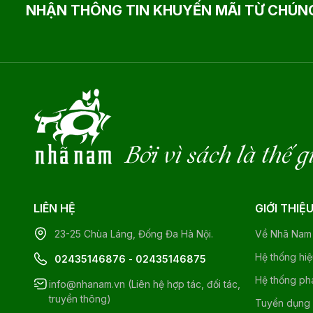
NHẬN THÔNG TIN KHUYẾN MÃI TỪ CHÚNG
Bởi vì sách là thế g
LIÊN HỆ
GIỚI THIỆ
23-25 Chùa Láng, Đống Đa Hà Nội.
Về Nhã Nam
Hệ thống hi
02435146876
-
02435146875
Hệ thống ph
info@nhanam.vn (Liên hệ hợp tác, đối tác,
truyền thông)
Tuyển dụng