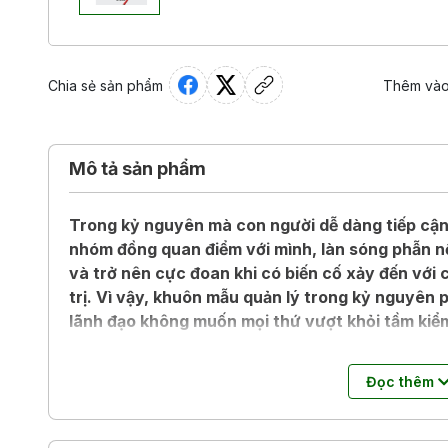
Chia sẻ sản phẩm
Thêm vào
Mô tả sản phẩm
Trong kỷ nguyên mà con người dễ dàng tiếp cận 
nhóm đồng quan điểm với mình, làn sóng phẫn 
và trở nên cực đoan khi có biến cố xảy đến với
trị. Vì vậy, khuôn mẫu quản lý trong kỷ nguyên 
lãnh đạo không muốn mọi thứ vượt khỏi tầm kiể
Dựa trên chương trình đào tạo lãnh đạo nổi tiến
Đọc thêm
các trường hợp thực tế như IKEA, Nestle, Vatica
Ramanna đã đề xuất một khuôn mẫu thiết thực đ
hợp với các bên liên quan nhằm vượt qua và tr