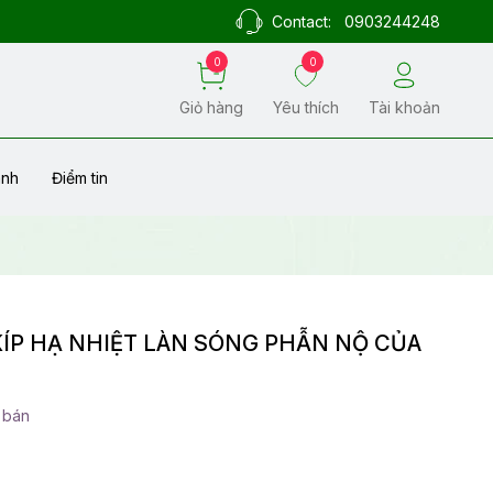
Contact:
0903244248
0
0
Giỏ hàng
Yêu thích
Tài khoản
ành
Điểm tin
KÍP HẠ NHIỆT LÀN SÓNG PHẪN NỘ CỦA
 bán