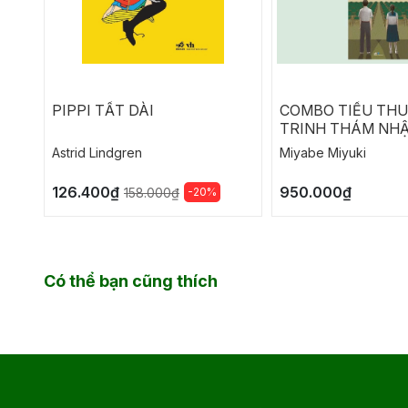
PIPPI TẤT DÀI
COMBO TIỂU TH
TRINH THÁM NHẬ
NGỤY CHỨNG CỦ
Astrid Lindgren
Miyabe Miyuki
SOLOMON
126.400₫
950.000₫
-20%
158.000₫
Có thể bạn cũng thích