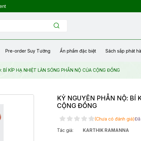
ent
Pre-order Suy Tưởng
Ẩn phẩm đặc biệt
Sách sắp phát h
: BÍ KÍP HẠ NHIỆT LÀN SÓNG PHẪN NỘ CỦA CỘNG ĐỒNG
KỶ NGUYÊN PHẪN NỘ: BÍ 
CỘNG ĐỒNG
(Chưa có đánh giá)
Đã
Tác giả:
KARTHIK RAMANNA